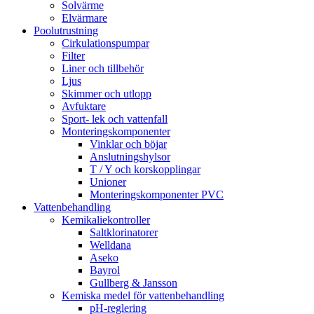
Solvärme
Elvärmare
Poolutrustning
Cirkulationspumpar
Filter
Liner och tillbehör
Ljus
Skimmer och utlopp
Avfuktare
Sport- lek och vattenfall
Monteringskomponenter
Vinklar och böjar
Anslutningshylsor
T / Y och korskopplingar
Unioner
Monteringskomponenter PVC
Vattenbehandling
Kemikaliekontroller
Saltklorinatorer
Welldana
Aseko
Bayrol
Gullberg & Jansson
Kemiska medel för vattenbehandling
pH-reglering