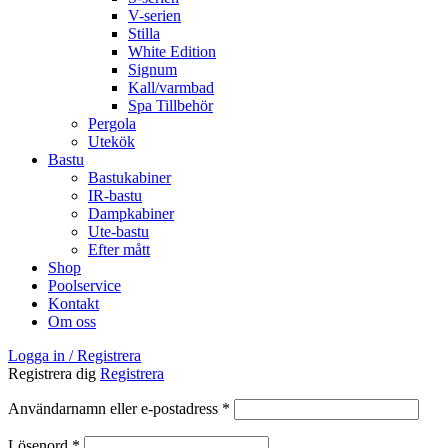
V-serien
Stilla
White Edition
Signum
Kall/varmbad
Spa Tillbehör
Pergola
Utekök
Bastu
Bastukabiner
IR-bastu
Dampkabiner
Ute-bastu
Efter mått
Shop
Poolservice
Kontakt
Om oss
Logga in / Registrera
Registrera dig
Registrera
Obligatoriskt
Användarnamn eller e-postadress
*
Obligatoriskt
Lösenord
*