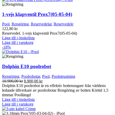
1-vejs klapventil Prox7(05-05-04)
Pool
,
Rengöring
,
Reservedelar
,
Reservedele
122,80
kr
Reservedel. 1-vejs klapventil Prox7(05-05-04)
Lägg till i önskelista
Lägg till i varukorg
-18%
Dolphin E10 poolrobot
Rengöring
,
Poolrobotar
,
Pool
,
Poolutrustning
Det
Det
10.900,00
kr
8.900,00
kr
ursprungliga
nuvarande
Dolphin E10 poolrobot är en effektiv bottensugare från världens
priset
priset
ledande tillverkare av poolrobotar Rengöring av botten Körtid 1,5
var:
är:
timmar Poollängd
10.900,00 kr.
8.900,00 kr.
Lägg till i önskelista
Lägg till i varukorg