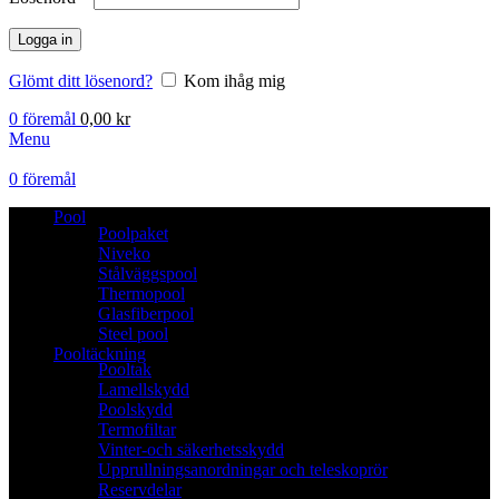
Logga in
Glömt ditt lösenord?
Kom ihåg mig
0
föremål
0,00
kr
Menu
0
föremål
Pool
Poolpaket
Niveko
Stålväggspool
Thermopool
Glasfiberpool
Steel pool
Pooltäckning
Pooltak
Lamellskydd
Poolskydd
Termofiltar
Vinter-och säkerhetsskydd
Upprullningsanordningar och teleskoprör
Reservdelar