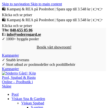
Skip to navigation
Skip to main content
🛍️ Kampanj & REA på Poolrobot | Spara upp till 3.548 kr | 👉👉
Klicka och se priser
🛍️ Kampanj & REA på Poolrobot | Spara upp till 3.548 kr | 👉👉
Klicka och se priser
Tfn:
040-655 05 06
E:
info@soderrogard.se
✓ 1000+ byggda pooler
Besök vårt showroom!
Kampanjer
✓ Snabb leverans
✓ Stort utbud av poolmodeller och pooltillbehör
Kampanjer
Pool
Viskan Spa & Garden
Viskan Spabad
S-serien