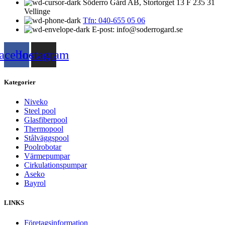
Söderro Gård AB, Stortorget 13 F 235 31
Vellinge
Tfn: 040-655 05 06
E-post: info@soderrogard.se
acebook
Instagram
Kategorier
Niveko
Steel pool
Glasfiberpool
Thermopool
Stålväggspool
Poolrobotar
Värmepumpar
Cirkulationspumpar
Aseko
Bayrol
LINKS
Företagsinformation