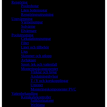
Rengöring
Poolrobotar
Liten bottensugar
Rengöringsutrustning
Uppvärmning
Värmepumpar
Solvärme
Elvärmare
Poolutrustning
Cirkulationspumpar
Filter
Liner och tillbehör
Ljus
Skimmer och utlopp
Avfuktare
Sport- lek och vattenfall
Monteringskomponenter
Vinklar och böjar
Anslutningshylsor
T / Y och korskopplingar
Unioner
Monteringskomponenter PVC
Vattenbehandling
Kemikaliekontroller
Saltklorinatorer
Welldana