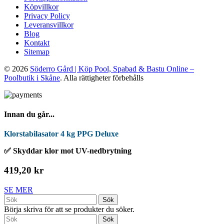
Köpvillkor
Privacy Policy
Leveransvillkor
Blog
Kontakt
Sitemap
© 2026
Söderro Gård | Köp Pool, Spabad & Bastu Online –
Poolbutik i Skåne
. Alla rättigheter förbehålls
Innan du går...
Klorstabilasator 4 kg PPG Deluxe
✅ Skyddar klor mot UV-nedbrytning
419,20 kr
SE MER
Sök
Börja skriva för att se produkter du söker.
Sök