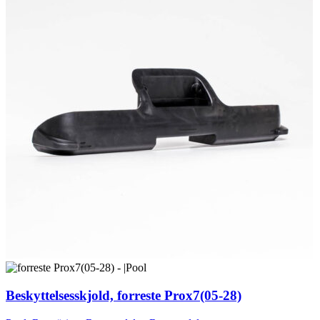
Beskyttelsesskjold, forreste Prox7(05-28)