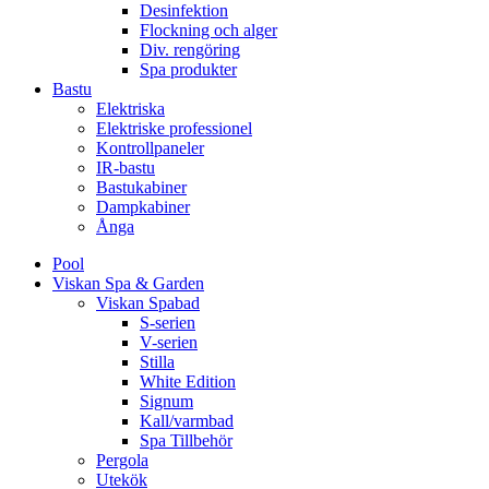
Desinfektion
Flockning och alger
Div. rengöring
Spa produkter
Bastu
Elektriska
Elektriske professionel
Kontrollpaneler
IR-bastu
Bastukabiner
Dampkabiner
Ånga
Pool
Viskan Spa & Garden
Viskan Spabad
S-serien
V-serien
Stilla
White Edition
Signum
Kall/varmbad
Spa Tillbehör
Pergola
Utekök