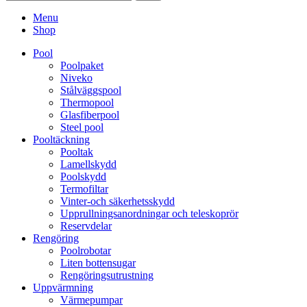
Menu
Shop
Pool
Poolpaket
Niveko
Stålväggspool
Thermopool
Glasfiberpool
Steel pool
Pooltäckning
Pooltak
Lamellskydd
Poolskydd
Termofiltar
Vinter-och säkerhetsskydd
Upprullningsanordningar och teleskoprör
Reservdelar
Rengöring
Poolrobotar
Liten bottensugar
Rengöringsutrustning
Uppvärmning
Värmepumpar