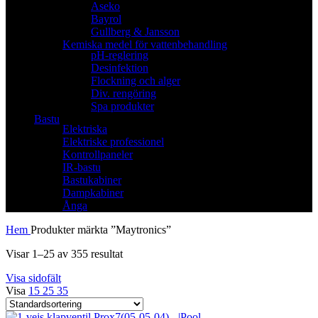
Aseko
Bayrol
Gullberg & Jansson
Kemiska medel för vattenbehandling
pH-reglering
Desinfektion
Flockning och alger
Div. rengöring
Spa produkter
Bastu
Elektriska
Elektriske professionel
Kontrollpaneler
IR-bastu
Bastukabiner
Dampkabiner
Ånga
Hem
Produkter märkta ”Maytronics”
Visar 1–25 av 355 resultat
Visa sidofält
Visa
15
25
35