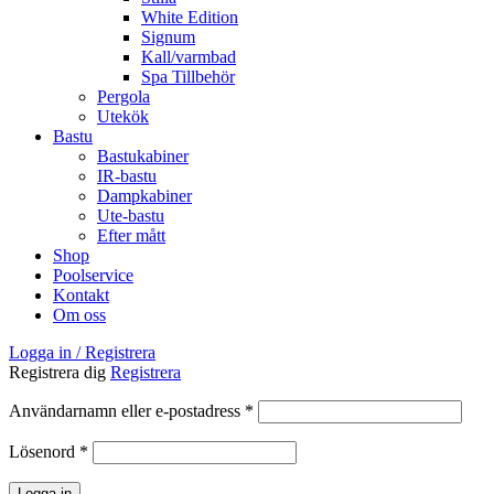
White Edition
Signum
Kall/varmbad
Spa Tillbehör
Pergola
Utekök
Bastu
Bastukabiner
IR-bastu
Dampkabiner
Ute-bastu
Efter mått
Shop
Poolservice
Kontakt
Om oss
Logga in / Registrera
Registrera dig
Registrera
Obligatoriskt
Användarnamn eller e-postadress
*
Obligatoriskt
Lösenord
*
Logga in