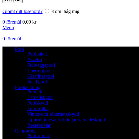
Glömt ditt lösenord?
Kom ihåg mig
0
föremål
0,00
kr
Menu
0
föremål
Pool
Poolpaket
Niveko
Stålväggspool
Thermopool
Glasfiberpool
Steel pool
Pooltäckning
Pooltak
Lamellskydd
Poolskydd
Termofiltar
Vinter-och säkerhetsskydd
Upprullningsanordningar och teleskoprör
Reservdelar
Rengöring
Poolrobotar