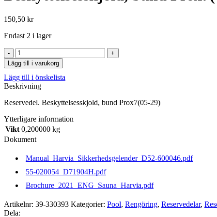
150,50
kr
Endast 2 i lager
Beskyttelsesskjold,
bund
Lägg till i varukorg
Prox7(05-
Lägg till i önskelista
29)
Beskrivning
mängd
Reservedel. Beskyttelsesskjold, bund Prox7(05-29)
Ytterligare information
Vikt
0,200000 kg
Dokument
Manual_Harvia_Sikkerhedsgelender_D52-600046.pdf
55-020054_D71904H.pdf
Brochure_2021_ENG_Sauna_Harvia.pdf
Artikelnr:
39-330393
Kategorier:
Pool
,
Rengöring
,
Reservedelar
,
Res
Dela: