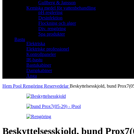
Gullberg & Jansson
Kemiska medel för vattenbehandling
pH-reglering
Desinfektion
Flockning och alger
Div. rengöring
Spa produkter
Bastu
Elektriska
Elektriske professionel
Kontrollpaneler
IR-bastu
Bastukabiner
Dampkabiner
Ånga
Hem
Pool
Rengöring
Reservedelar
Beskyttelsesskjold, bund Prox7(0
Beskyttelsesskjold, bund Prox7(