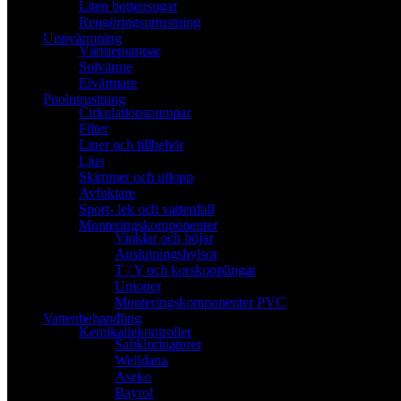
Liten bottensugar
Rengöringsutrustning
Uppvärmning
Värmepumpar
Solvärme
Elvärmare
Poolutrustning
Cirkulationspumpar
Filter
Liner och tillbehör
Ljus
Skimmer och utlopp
Avfuktare
Sport- lek och vattenfall
Monteringskomponenter
Vinklar och böjar
Anslutningshylsor
T / Y och korskopplingar
Unioner
Monteringskomponenter PVC
Vattenbehandling
Kemikaliekontroller
Saltklorinatorer
Welldana
Aseko
Bayrol