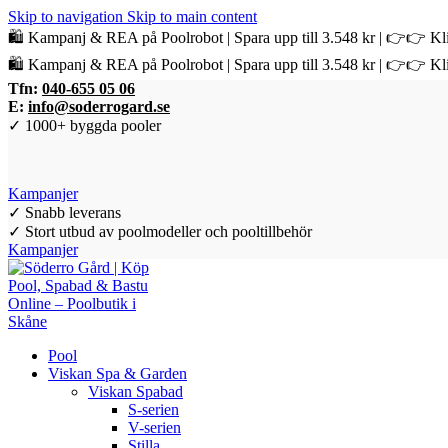
Skip to navigation
Skip to main content
🛍️ Kampanj & REA på Poolrobot | Spara upp till 3.548 kr | 👉👉 Kli
🛍️ Kampanj & REA på Poolrobot | Spara upp till 3.548 kr | 👉👉 Kli
Tfn:
040-655 05 06
E:
info@soderrogard.se
✓ 1000+ byggda pooler
Kampanjer
✓ Snabb leverans
✓ Stort utbud av poolmodeller och pooltillbehör
Kampanjer
Pool
Viskan Spa & Garden
Viskan Spabad
S-serien
V-serien
Stilla