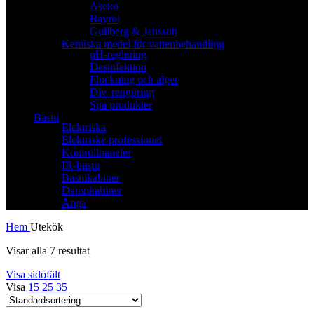
Aseko
Bayrol
Gullberg & Jansson
Kemiska medel för vattenbehandling
pH-reglering
Desinfektion
Flockning och alger
Div. rengöring
Spa produkter
Bastu
Elektriska
Elektriske professionel
Kontrollpaneler
IR-bastu
Bastukabiner
Dampkabiner
Ånga
Hem
Utekök
Visar alla 7 resultat
Visa sidofält
Visa
15
25
35