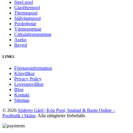
Steel pool
Glasfiberpool
Thermopool
Stålväggspool
Poolrobotar
Värmepumpar
Cirkulationspumpar
Aseko
Bayrol
LINKS
Företagsinformation
Köpvillkor
Privacy Policy
Leveransvillkor
Blog
Kontakt
Sitemap
© 2026
Söderro Gård | Köp Pool, Spabad & Bastu Online –
Poolbutik i Skåne
. Alla rättigheter förbehålls