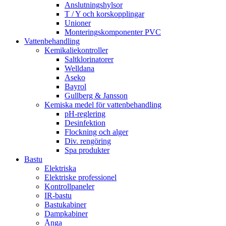
Anslutningshylsor
T / Y och korskopplingar
Unioner
Monteringskomponenter PVC
Vattenbehandling
Kemikaliekontroller
Saltklorinatorer
Welldana
Aseko
Bayrol
Gullberg & Jansson
Kemiska medel för vattenbehandling
pH-reglering
Desinfektion
Flockning och alger
Div. rengöring
Spa produkter
Bastu
Elektriska
Elektriske professionel
Kontrollpaneler
IR-bastu
Bastukabiner
Dampkabiner
Ånga