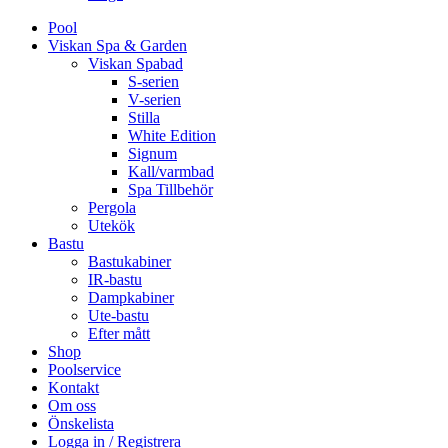
Pool
Viskan Spa & Garden
Viskan Spabad
S-serien
V-serien
Stilla
White Edition
Signum
Kall/varmbad
Spa Tillbehör
Pergola
Utekök
Bastu
Bastukabiner
IR-bastu
Dampkabiner
Ute-bastu
Efter mått
Shop
Poolservice
Kontakt
Om oss
Önskelista
Logga in / Registrera