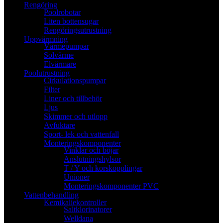
Rengöring
Poolrobotar
Liten bottensugar
Rengöringsutrustning
Uppvärmning
Värmepumpar
Solvärme
Elvärmare
Poolutrustning
Cirkulationspumpar
Filter
Liner och tillbehör
Ljus
Skimmer och utlopp
Avfuktare
Sport- lek och vattenfall
Monteringskomponenter
Vinklar och böjar
Anslutningshylsor
T / Y och korskopplingar
Unioner
Monteringskomponenter PVC
Vattenbehandling
Kemikaliekontroller
Saltklorinatorer
Welldana