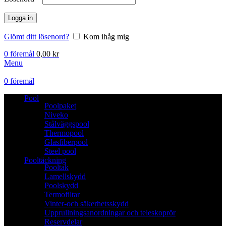
Logga in
Glömt ditt lösenord?
Kom ihåg mig
0
föremål
0,00
kr
Menu
0
föremål
Pool
Poolpaket
Niveko
Stålväggspool
Thermopool
Glasfiberpool
Steel pool
Pooltäckning
Pooltak
Lamellskydd
Poolskydd
Termofiltar
Vinter-och säkerhetsskydd
Upprullningsanordningar och teleskoprör
Reservdelar