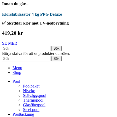
Innan du går...
Klorstabilasator 4 kg PPG Deluxe
✅ Skyddar klor mot UV-nedbrytning
419,20 kr
SE MER
Sök
Börja skriva för att se produkter du söker.
Sök
Menu
Shop
Pool
Poolpaket
Niveko
Stålväggspool
Thermopool
Glasfiberpool
Steel pool
Pooltäckning