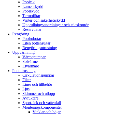
Pooltak
Lamellskydd
Poolskydd
Termofiltar
Vinter-och säkerhetsskydd
Upprullningsanordningar och teleskoprör
Reservdelar
Rengöring
Poolrobotar
Liten bottensugar
Rengöringsutrustning
Uppvärmning
Värmepumpar
Solvärme
Elvärmare
Poolutrustning
Cirkulationspumpar
Filter
Liner och tillbehör
Ljus
Skimmer och utlopp
Avfuktare
Sport- lek och vattenfall
Monteringskomponenter
Vinklar och böjar