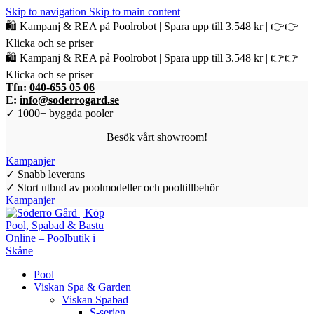
Skip to navigation
Skip to main content
🛍️ Kampanj & REA på Poolrobot | Spara upp till 3.548 kr | 👉👉
Klicka och se priser
🛍️ Kampanj & REA på Poolrobot | Spara upp till 3.548 kr | 👉👉
Klicka och se priser
Tfn:
040-655 05 06
E:
info@soderrogard.se
✓ 1000+ byggda pooler
Besök vårt showroom!
Kampanjer
✓ Snabb leverans
✓ Stort utbud av poolmodeller och pooltillbehör
Kampanjer
Pool
Viskan Spa & Garden
Viskan Spabad
S-serien