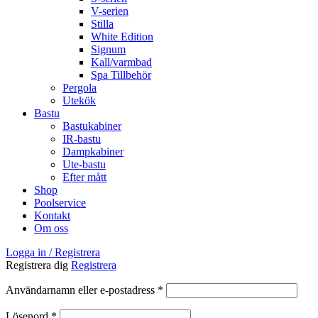
V-serien
Stilla
White Edition
Signum
Kall/varmbad
Spa Tillbehör
Pergola
Utekök
Bastu
Bastukabiner
IR-bastu
Dampkabiner
Ute-bastu
Efter mått
Shop
Poolservice
Kontakt
Om oss
Logga in / Registrera
Registrera dig
Registrera
Obligatoriskt
Användarnamn eller e-postadress
*
Obligatoriskt
Lösenord
*