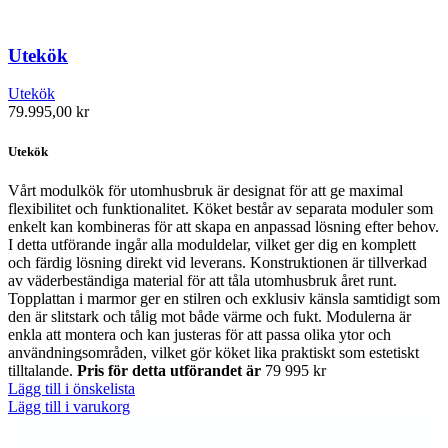
Utekök
Utekök
79.995,00
kr
Utekök
Vårt modulkök för utomhusbruk är designat för att ge maximal
flexibilitet och funktionalitet. Köket består av separata moduler som
enkelt kan kombineras för att skapa en anpassad lösning efter behov.
I detta utförande ingår alla moduldelar, vilket ger dig en komplett
och färdig lösning direkt vid leverans. Konstruktionen är tillverkad
av väderbeständiga material för att tåla utomhusbruk året runt.
Topplattan i marmor ger en stilren och exklusiv känsla samtidigt som
den är slitstark och tålig mot både värme och fukt. Modulerna är
enkla att montera och kan justeras för att passa olika ytor och
användningsområden, vilket gör köket lika praktiskt som estetiskt
tilltalande.
Pris för detta utförandet är
79 995 kr
Lägg till i önskelista
Lägg till i varukorg