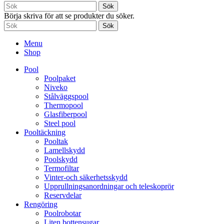
Sök
Börja skriva för att se produkter du söker.
Sök
Menu
Shop
Pool
Poolpaket
Niveko
Stålväggspool
Thermopool
Glasfiberpool
Steel pool
Pooltäckning
Pooltak
Lamellskydd
Poolskydd
Termofiltar
Vinter-och säkerhetsskydd
Upprullningsanordningar och teleskoprör
Reservdelar
Rengöring
Poolrobotar
Liten bottensugar