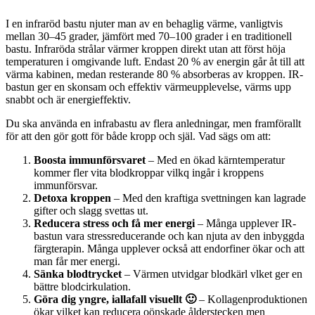
De
olika
I en infraröd bastu njuter man av en behaglig värme, vanligtvis
alternativen
mellan 30–45 grader, jämfört med 70–100 grader i en traditionell
kan
bastu. Infraröda strålar värmer kroppen direkt utan att först höja
väljas
temperaturen i omgivande luft. Endast 20 % av energin går åt till att
på
värma kabinen, medan resterande 80 % absorberas av kroppen. IR-
produktsidan
bastun ger en skonsam och effektiv värmeupplevelse, värms upp
snabbt och är energieffektiv.
Du ska använda en infrabastu av flera anledningar, men framförallt
för att den gör gott för både kropp och själ. Vad sägs om att:
Boosta immunförsvaret
– Med en ökad kärntemperatur
kommer fler vita blodkroppar vilkq ingår i kroppens
immunförsvar.
Detoxa kroppen
– Med den kraftiga svettningen kan lagrade
gifter och slagg svettas ut.
Reducera stress och få mer energi
– Många upplever IR-
bastun vara stressreducerande och kan njuta av den inbyggda
färgterapin. Många upplever också att endorfiner ökar och att
man får mer energi.
Sänka blodtrycket
– Värmen utvidgar blodkärl vlket ger en
bättre blodcirkulation.
Göra dig yngre, iallafall visuellt 🙂
– Kollagenproduktionen
ökar vilket kan reducera oönskade ålderstecken men