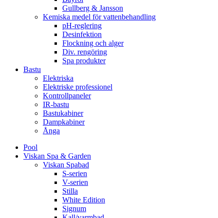
Gullberg & Jansson
Kemiska medel för vattenbehandling
pH-reglering
Desinfektion
Flockning och alger
Div. rengöring
Spa produkter
Bastu
Elektriska
Elektriske professionel
Kontrollpaneler
IR-bastu
Bastukabiner
Dampkabiner
Ånga
Pool
Viskan Spa & Garden
Viskan Spabad
S-serien
V-serien
Stilla
White Edition
Signum
Kall/varmbad