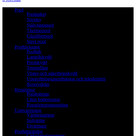
Pool
Poolpaket
Niveko
Stålväggspool
Thermopool
Glasfiberpool
Steel pool
Pooltäckning
Pooltak
Lamellskydd
Poolskydd
Termofiltar
Vinter-och säkerhetsskydd
Upprullningsanordningar och teleskoprör
Reservdelar
Rengöring
Poolrobotar
Liten bottensugar
Rengöringsutrustning
Uppvärmning
Värmepumpar
Solvärme
Elvärmare
Poolutrustning
Cirkulationspumpar