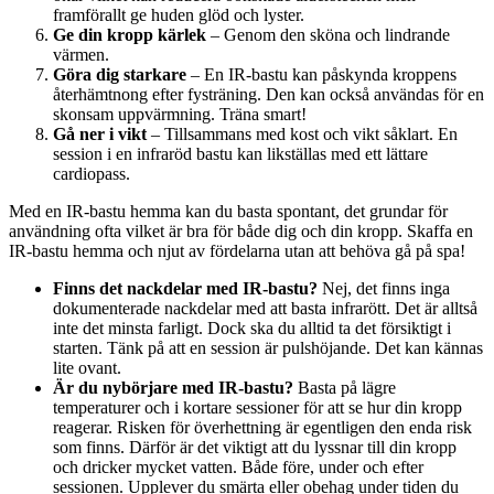
framförallt ge huden glöd och lyster.
Ge din kropp kärlek
– Genom den sköna och lindrande
värmen.
Göra dig starkare
– En IR-bastu kan påskynda kroppens
återhämtnong efter fysträning. Den kan också användas för en
skonsam uppvärmning. Träna smart!
Gå ner i vikt
– Tillsammans med kost och vikt såklart. En
session i en infraröd bastu kan likställas med ett lättare
cardiopass.
Med en IR-bastu hemma kan du basta spontant, det grundar för
användning ofta vilket är bra för både dig och din kropp. Skaffa en
IR-bastu hemma och njut av fördelarna utan att behöva gå på spa!
Finns det nackdelar med IR-bastu?
Nej, det finns inga
dokumenterade nackdelar med att basta infrarött. Det är alltså
inte det minsta farligt. Dock ska du alltid ta det försiktigt i
starten. Tänk på att en session är pulshöjande. Det kan kännas
lite ovant.
Är du nybörjare med IR-bastu?
Basta på lägre
temperaturer och i kortare sessioner för att se hur din kropp
reagerar. Risken för överhettning är egentligen den enda risk
som finns. Därför är det viktigt att du lyssnar till din kropp
och dricker mycket vatten. Både före, under och efter
sessionen. Upplever du smärta eller obehag under tiden du