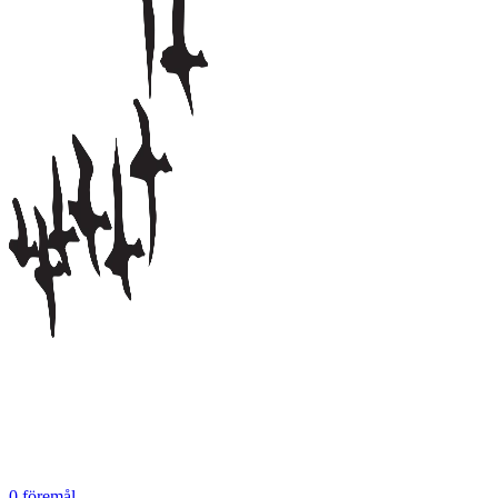
0
föremål