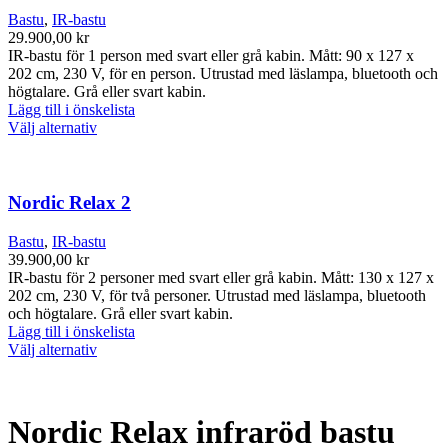
Bastu
,
IR-bastu
29.900,00
kr
IR-bastu för 1 person med svart eller grå kabin. Mått: 90 x 127 x
202 cm, 230 V, för en person. Utrustad med läslampa, bluetooth och
högtalare. Grå eller svart kabin.
Lägg till i önskelista
Den
Välj alternativ
här
produkten
har
flera
Nordic Relax 2
varianter.
De
Bastu
,
IR-bastu
olika
39.900,00
kr
alternativen
IR-bastu för 2 personer med svart eller grå kabin. Mått: 130 x 127 x
kan
202 cm, 230 V, för två personer. Utrustad med läslampa, bluetooth
väljas
och högtalare. Grå eller svart kabin.
på
Lägg till i önskelista
produktsidan
Den
Välj alternativ
här
produkten
har
flera
Nordic Relax infraröd bastu
varianter.