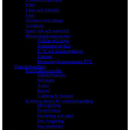
Filter
Liner och tillbehör
Ljus
Skimmer och utlopp
Avfuktare
Sport- lek och vattenfall
Monteringskomponenter
Vinklar och böjar
Anslutningshylsor
T / Y och korskopplingar
Unioner
Monteringskomponenter PVC
Vattenbehandling
Kemikaliekontroller
Saltklorinatorer
Welldana
Aseko
Bayrol
Gullberg & Jansson
Kemiska medel för vattenbehandling
pH-reglering
Desinfektion
Flockning och alger
Div. rengöring
Spa produkter