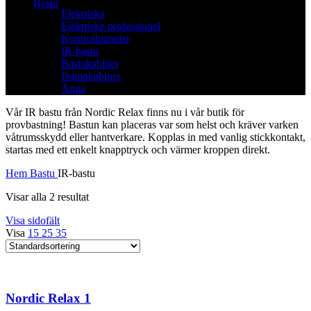
Bastu
Elektriska
Elektriske professionel
Kontrollpaneler
IR-bastu
Bastukabiner
Dampkabiner
Ånga
Vår IR bastu från Nordic Relax finns nu i vår butik för
provbastning! Bastun kan placeras var som helst och kräver varken
våtrumsskydd eller hantverkare. Kopplas in med vanlig stickkontakt,
startas med ett enkelt knapptryck och värmer kroppen direkt.
Hem
Bastu
IR-bastu
Visar alla 2 resultat
Visa sidofält
Visa
15
25
35
Nordic Relax 1