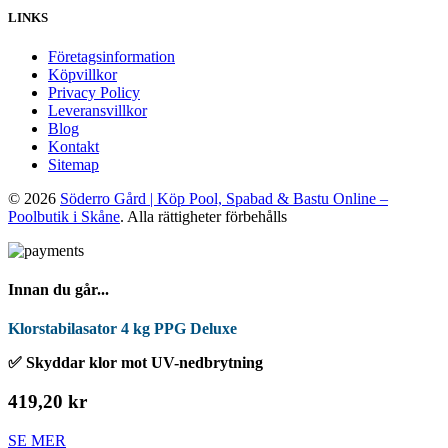
LINKS
Företagsinformation
Köpvillkor
Privacy Policy
Leveransvillkor
Blog
Kontakt
Sitemap
© 2026
Söderro Gård | Köp Pool, Spabad & Bastu Online –
Poolbutik i Skåne
. Alla rättigheter förbehålls
Innan du går...
Klorstabilasator 4 kg PPG Deluxe
✅ Skyddar klor mot UV-nedbrytning
419,20 kr
SE MER