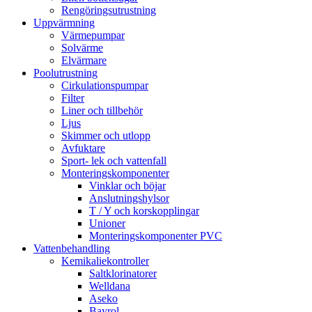
Rengöringsutrustning
Uppvärmning
Värmepumpar
Solvärme
Elvärmare
Poolutrustning
Cirkulationspumpar
Filter
Liner och tillbehör
Ljus
Skimmer och utlopp
Avfuktare
Sport- lek och vattenfall
Monteringskomponenter
Vinklar och böjar
Anslutningshylsor
T / Y och korskopplingar
Unioner
Monteringskomponenter PVC
Vattenbehandling
Kemikaliekontroller
Saltklorinatorer
Welldana
Aseko
Bayrol