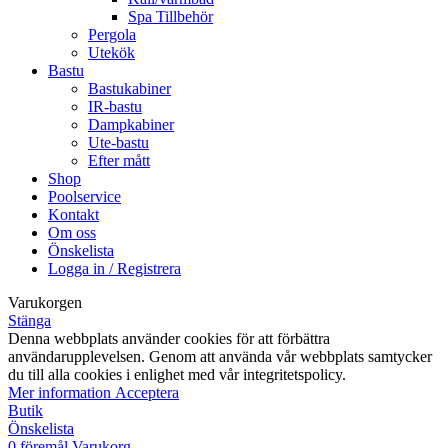
Spa Tillbehör
Pergola
Utekök
Bastu
Bastukabiner
IR-bastu
Dampkabiner
Ute-bastu
Efter mått
Shop
Poolservice
Kontakt
Om oss
Önskelista
Logga in / Registrera
Varukorgen
Stänga
Denna webbplats använder cookies för att förbättra
användarupplevelsen. Genom att använda vår webbplats samtycker
du till alla cookies i enlighet med vår integritetspolicy.
Mer
Mer information
Acceptera
information
Butik
Önskelista
0
föremål
Varukorg