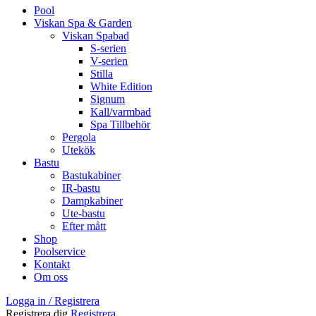
Pool
Viskan Spa & Garden
Viskan Spabad
S-serien
V-serien
Stilla
White Edition
Signum
Kall/varmbad
Spa Tillbehör
Pergola
Utekök
Bastu
Bastukabiner
IR-bastu
Dampkabiner
Ute-bastu
Efter mått
Shop
Poolservice
Kontakt
Om oss
Logga in / Registrera
Registrera dig
Registrera