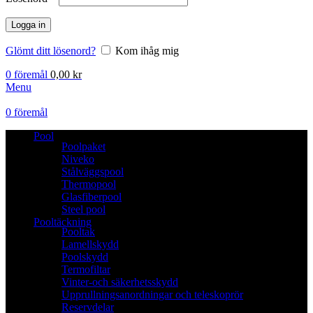
Logga in
Glömt ditt lösenord?
Kom ihåg mig
0
föremål
0,00
kr
Menu
0
föremål
Pool
Poolpaket
Niveko
Stålväggspool
Thermopool
Glasfiberpool
Steel pool
Pooltäckning
Pooltak
Lamellskydd
Poolskydd
Termofiltar
Vinter-och säkerhetsskydd
Upprullningsanordningar och teleskoprör
Reservdelar