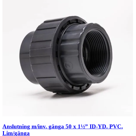
Anslutning m/inv. gänga 50 x 1½” ID-YD. PVC.
Lim/gänga