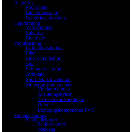
Rengöring
Poolrobotar
Liten bottensugar
Rengöringsutrustning
Uppvärmning
Värmepumpar
Solvärme
Elvärmare
Poolutrustning
Cirkulationspumpar
Filter
Liner och tillbehör
Ljus
Skimmer och utlopp
Avfuktare
Sport- lek och vattenfall
Monteringskomponenter
Vinklar och böjar
Anslutningshylsor
T / Y och korskopplingar
Unioner
Monteringskomponenter PVC
Vattenbehandling
Kemikaliekontroller
Saltklorinatorer
Welldana