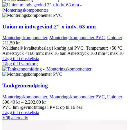
Union m indv.gevind 2″ x indv. 63 mm
Monteringskomponenter
,
Monteringskomponenter PVC
,
Unioner
211,50
kr
Welldana® kvalitetsbeslag i kraftig grå PVC. Temperatur: <50 °C.
Arbetstryck <160 mm: max 16 bar. Arbetstryck 160 mm<: max 10
Lägg till i önskelista
Lägg till i varukorg
Tankgennemføring
Monteringskomponenter
,
Monteringskomponenter PVC
,
Unioner
Prisintervall:
390,40
kr
–
2.202,00
kr
390,40 kr
PVC lim-/gevindfittings i PVC op til 16 bar
till
Lägg till i önskelista
Den
2.202,00 kr
Välj alternativ
här
produkten