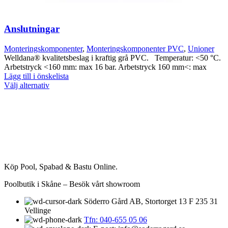
Anslutningar
Monteringskomponenter
,
Monteringskomponenter PVC
,
Unioner
Welldana® kvalitetsbeslag i kraftig grå PVC. Temperatur: <50 °C.
Arbetstryck <160 mm: max 16 bar. Arbetstryck 160 mm<: max
Lägg till i önskelista
Den
Välj alternativ
här
produkten
har
flera
varianter.
De
olika
alternativen
Köp Pool, Spabad & Bastu Online.
kan
väljas
Poolbutik i Skåne – Besök vårt showroom
på
produktsidan
Söderro Gård AB, Stortorget 13 F 235 31
Vellinge
Tfn: 040-655 05 06