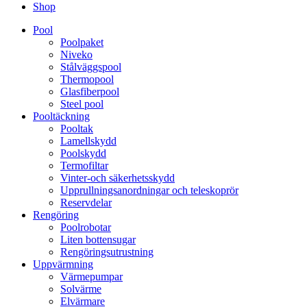
Shop
Pool
Poolpaket
Niveko
Stålväggspool
Thermopool
Glasfiberpool
Steel pool
Pooltäckning
Pooltak
Lamellskydd
Poolskydd
Termofiltar
Vinter-och säkerhetsskydd
Upprullningsanordningar och teleskoprör
Reservdelar
Rengöring
Poolrobotar
Liten bottensugar
Rengöringsutrustning
Uppvärmning
Värmepumpar
Solvärme
Elvärmare