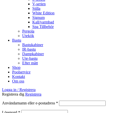
V-serien
Stilla
White Edition
Signum
Kall/varmbad
Spa Tillbehör
Pergola
Utekök
Bastu
Bastukabiner
IR-bastu
Dampkabiner
Ute-bastu
Efter mått
Shop
Poolservice
Kontakt
Om oss
Logga in / Registrera
Registrera dig
Registrera
Obligatoriskt
Användarnamn eller e-postadress
*
Obligatoriskt
Lösenord
*