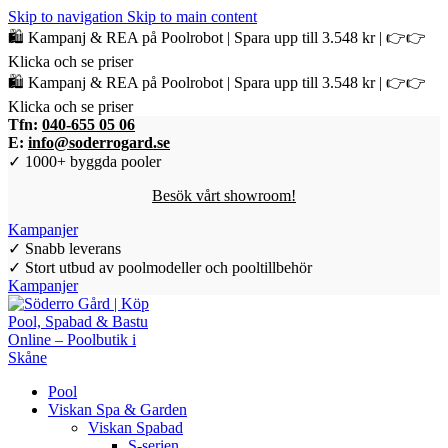
Skip to navigation
Skip to main content
🛍️ Kampanj & REA på Poolrobot | Spara upp till 3.548 kr | 👉👉
Klicka och se priser
🛍️ Kampanj & REA på Poolrobot | Spara upp till 3.548 kr | 👉👉
Klicka och se priser
Tfn:
040-655 05 06
E:
info@soderrogard.se
✓ 1000+ byggda pooler
Besök vårt showroom!
Kampanjer
✓ Snabb leverans
✓ Stort utbud av poolmodeller och pooltillbehör
Kampanjer
Pool
Viskan Spa & Garden
Viskan Spabad
S-serien