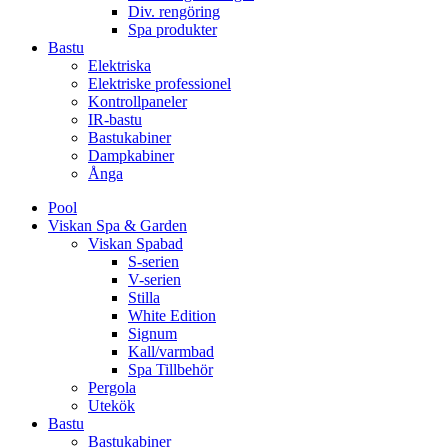
Div. rengöring
Spa produkter
Bastu
Elektriska
Elektriske professionel
Kontrollpaneler
IR-bastu
Bastukabiner
Dampkabiner
Ånga
Pool
Viskan Spa & Garden
Viskan Spabad
S-serien
V-serien
Stilla
White Edition
Signum
Kall/varmbad
Spa Tillbehör
Pergola
Utekök
Bastu
Bastukabiner