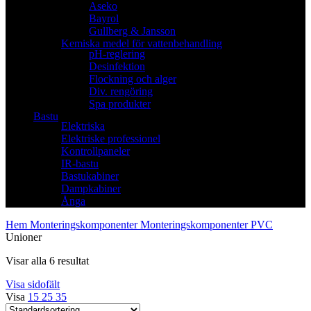
Aseko
Bayrol
Gullberg & Jansson
Kemiska medel för vattenbehandling
pH-reglering
Desinfektion
Flockning och alger
Div. rengöring
Spa produkter
Bastu
Elektriska
Elektriske professionel
Kontrollpaneler
IR-bastu
Bastukabiner
Dampkabiner
Ånga
Hem
Monteringskomponenter
Monteringskomponenter PVC
Unioner
Visar alla 6 resultat
Visa sidofält
Visa
15
25
35