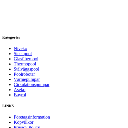
Kategorier
Niveko
Steel pool
Glasfiberpool
Thermopool
Stålväggspool
Poolrobotar
Värmepumpar
Cirkulationspumpar
Aseko
Bayrol
LINKS
Företagsinformation
Köpvillkor
Privacy Policy