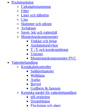
Poolutrustning
Cirkulationspumpar
Filter
Liner och tillbehör
Ljus
Skimmer och utlopp
Avfuktare
Sport- lek och vattenfall
Monteringskomponenter
Vinklar och böjar
Anslutningshylsor
T / Y och korskopplingar
Unioner
Monteringskomponenter PVC
Vattenbehandling
Kemikaliekontroller
Saltklorinatorer
Welldana
Aseko
Bayrol
Gullberg & Jansson
Kemiska medel för vattenbehandling
pH-reglering
Desinfektion
Flockning och alger