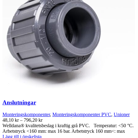
Anslutningar
Monteringskomponenter
,
Monteringskomponenter PVC
,
Unioner
Prisintervall:
48,10
kr
–
796,20
kr
48,10 kr
Welldana® kvalitetsbeslag i kraftig grå PVC. Temperatur: <50 °C.
till
Arbetstryck <160 mm: max 16 bar. Arbetstryck 160 mm<: max
796,20 kr
Lägg till i önskelista