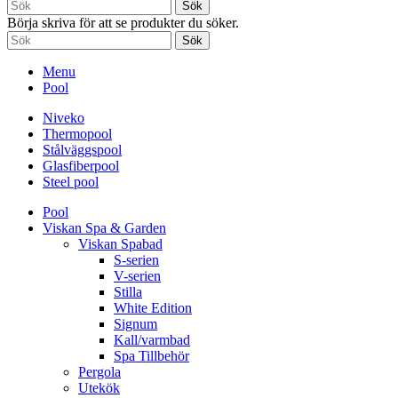
Sök
Börja skriva för att se produkter du söker.
Sök
Menu
Pool
Niveko
Thermopool
Stålväggspool
Glasfiberpool
Steel pool
Pool
Viskan Spa & Garden
Viskan Spabad
S-serien
V-serien
Stilla
White Edition
Signum
Kall/varmbad
Spa Tillbehör
Pergola
Utekök