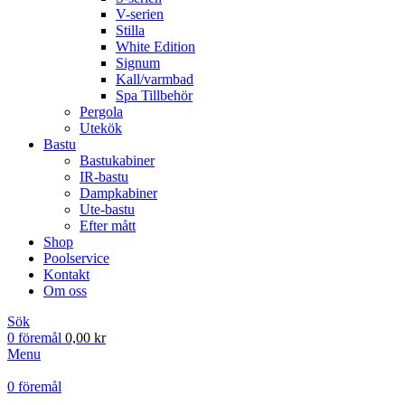
V-serien
Stilla
White Edition
Signum
Kall/varmbad
Spa Tillbehör
Pergola
Utekök
Bastu
Bastukabiner
IR-bastu
Dampkabiner
Ute-bastu
Efter mått
Shop
Poolservice
Kontakt
Om oss
Sök
0
föremål
0,00
kr
Menu
0
föremål