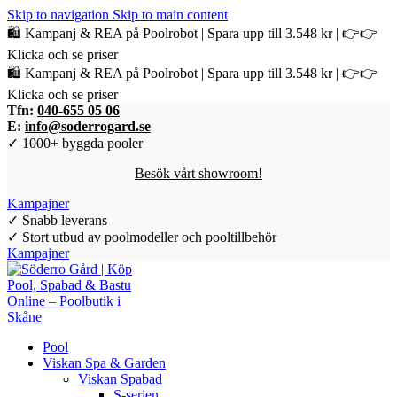
Skip to navigation
Skip to main content
🛍️ Kampanj & REA på Poolrobot | Spara upp till 3.548 kr | 👉👉
Klicka och se priser
🛍️ Kampanj & REA på Poolrobot | Spara upp till 3.548 kr | 👉👉
Klicka och se priser
Tfn:
040-655 05 06
E:
info@soderrogard.se
✓ 1000+ byggda pooler
Besök vårt showroom!
Kampajner
✓ Snabb leverans
✓ Stort utbud av poolmodeller och pooltillbehör
Kampajner
Pool
Viskan Spa & Garden
Viskan Spabad
S-serien