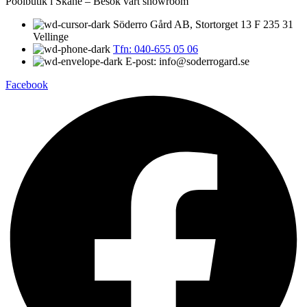
Poolbutik i Skåne – Besök vårt showroom
Söderro Gård AB, Stortorget 13 F 235 31
Vellinge
Tfn: 040-655 05 06
E-post: info@soderrogard.se
Facebook