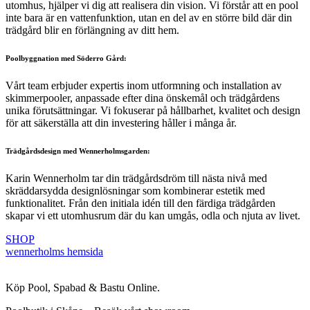
utomhus, hjälper vi dig att realisera din vision. Vi förstår att en pool
inte bara är en vattenfunktion, utan en del av en större bild där din
trädgård blir en förlängning av ditt hem.
Poolbyggnation med Söderro Gård
:
Vårt team erbjuder expertis inom utformning och installation av
skimmerpooler, anpassade efter dina önskemål och trädgårdens
unika förutsättningar. Vi fokuserar på hållbarhet, kvalitet och design
för att säkerställa att din investering håller i många år.
Trädgårdsdesign med Wennerholmsgarden
:
Karin Wennerholm tar din trädgårdsdröm till nästa nivå med
skräddarsydda designlösningar som kombinerar estetik med
funktionalitet. Från den initiala idén till den färdiga trädgården
skapar vi ett utomhusrum där du kan umgås, odla och njuta av livet.
SHOP
wennerholms hemsida
Köp Pool, Spabad & Bastu Online.