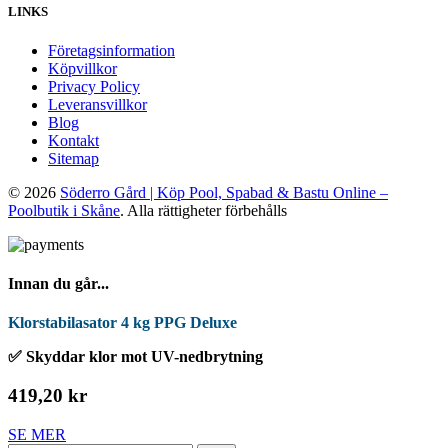
LINKS
Företagsinformation
Köpvillkor
Privacy Policy
Leveransvillkor
Blog
Kontakt
Sitemap
© 2026
Söderro Gård | Köp Pool, Spabad & Bastu Online –
Poolbutik i Skåne
. Alla rättigheter förbehålls
Innan du går...
Klorstabilasator 4 kg PPG Deluxe
✅ Skyddar klor mot UV-nedbrytning
419,20 kr
SE MER