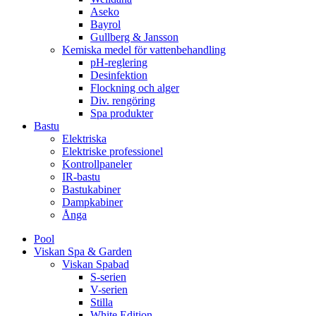
Aseko
Bayrol
Gullberg & Jansson
Kemiska medel för vattenbehandling
pH-reglering
Desinfektion
Flockning och alger
Div. rengöring
Spa produkter
Bastu
Elektriska
Elektriske professionel
Kontrollpaneler
IR-bastu
Bastukabiner
Dampkabiner
Ånga
Pool
Viskan Spa & Garden
Viskan Spabad
S-serien
V-serien
Stilla
White Edition