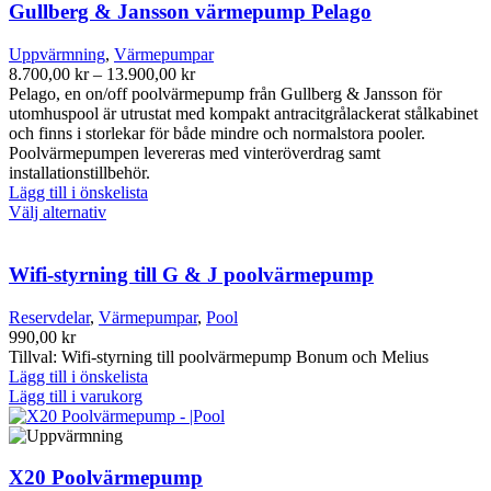
flera
Gullberg & Jansson värmepump Pelago
varianter.
De
Uppvärmning
,
Värmepumpar
olika
Prisintervall:
8.700,00
kr
–
13.900,00
kr
alternativen
8.700,00 kr
Pelago, en on/off poolvärmepump från Gullberg & Jansson för
kan
till
utomhuspool är utrustat med kompakt antracitgrålackerat stålkabinet
väljas
13.900,00 kr
och finns i storlekar för både mindre och normalstora pooler.
på
Poolvärmepumpen levereras med vinteröverdrag samt
produktsidan
installationstillbehör.
Lägg till i önskelista
Den
Välj alternativ
här
produkten
har
Wifi-styrning till G & J poolvärmepump
flera
varianter.
Reservdelar
,
Värmepumpar
,
Pool
De
990,00
kr
olika
Tillval: Wifi-styrning till poolvärmepump Bonum och Melius
alternativen
Lägg till i önskelista
kan
Lägg till i varukorg
väljas
på
produktsidan
X20 Poolvärmepump