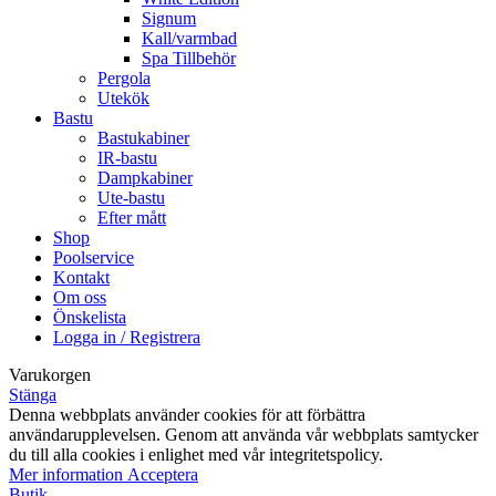
Signum
Kall/varmbad
Spa Tillbehör
Pergola
Utekök
Bastu
Bastukabiner
IR-bastu
Dampkabiner
Ute-bastu
Efter mått
Shop
Poolservice
Kontakt
Om oss
Önskelista
Logga in / Registrera
Varukorgen
Stänga
Denna webbplats använder cookies för att förbättra
användarupplevelsen. Genom att använda vår webbplats samtycker
du till alla cookies i enlighet med vår integritetspolicy.
Mer
Mer information
Acceptera
information
Butik