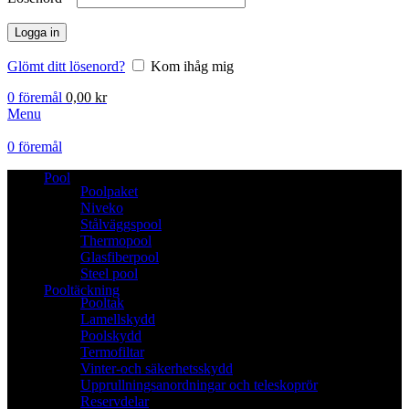
Logga in
Glömt ditt lösenord?
Kom ihåg mig
0
föremål
0,00
kr
Menu
0
föremål
Pool
Poolpaket
Niveko
Stålväggspool
Thermopool
Glasfiberpool
Steel pool
Pooltäckning
Pooltak
Lamellskydd
Poolskydd
Termofiltar
Vinter-och säkerhetsskydd
Upprullningsanordningar och teleskoprör
Reservdelar