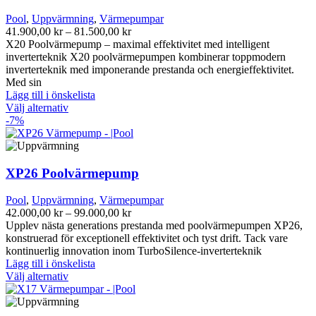
Pool
,
Uppvärmning
,
Värmepumpar
Prisintervall:
41.900,00
kr
–
81.500,00
kr
41.900,00 kr
X20 Poolvärmepump – maximal effektivitet med intelligent
till
inverterteknik X20 poolvärmepumpen kombinerar toppmodern
81.500,00 kr
inverterteknik med imponerande prestanda och energieffektivitet.
Med sin
Lägg till i önskelista
Den
Välj alternativ
här
-7%
produkten
har
flera
varianter.
XP26 Poolvärmepump
De
olika
Pool
,
Uppvärmning
,
Värmepumpar
alternativen
Prisintervall:
42.000,00
kr
–
99.000,00
kr
kan
42.000,00 kr
Upplev nästa generations prestanda med poolvärmepumpen XP26,
väljas
till
konstruerad för exceptionell effektivitet och tyst drift. Tack vare
på
99.000,00 kr
kontinuerlig innovation inom TurboSilence-inverterteknik
produktsidan
Lägg till i önskelista
Den
Välj alternativ
här
produkten
har