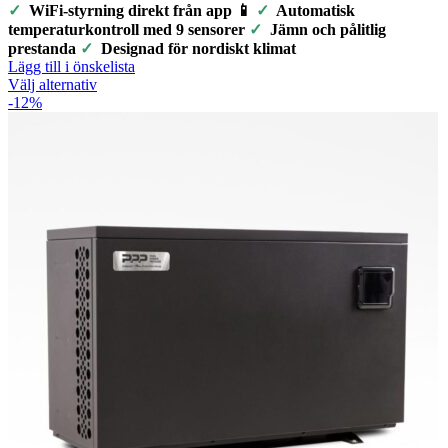
kan
29.600,00 kr
✓
WiFi-styrning direkt från app 📱
✓
Automatisk
väljas
till
temperaturkontroll med 9 sensorer
✓
Jämn och pålitlig
på
149.900,00 kr
prestanda
✓
Designad för nordiskt klimat
produktsidan
Lägg till i önskelista
Den
Välj alternativ
här
-12%
produkten
har
flera
varianter.
De
olika
alternativen
kan
väljas
på
produktsidan