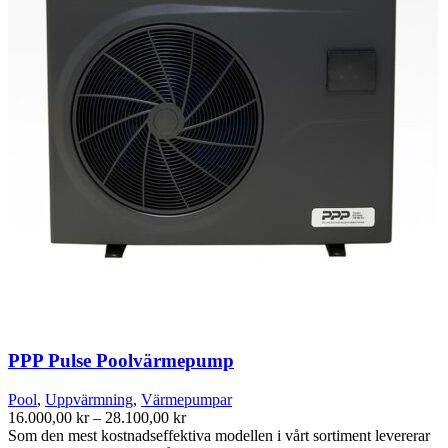
olika
alternativen
kan
väljas
på
produktsidan
PPP Pulse Poolvärmepump
Pool
,
Uppvärmning
,
Värmepumpar
Prisintervall:
16.000,00
kr
–
28.100,00
kr
16.000,00 kr
Som den mest kostnadseffektiva modellen i vårt sortiment levererar