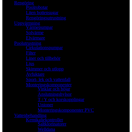
Rengöring
Poolrobotar
Liten bottensugar
Rengöringsutrustning
Uppvärmning
Värmepumpar
Solvärme
Elvärmare
Poolutrustning
Cirkulationspumpar
Filter
Liner och tillbehör
Ljus
Skimmer och utlopp
Avfuktare
Sport- lek och vattenfall
Monteringskomponenter
Vinklar och böjar
Anslutningshylsor
T / Y och korskopplingar
Unioner
Monteringskomponenter PVC
Vattenbehandling
Kemikaliekontroller
Saltklorinatorer
Welldana