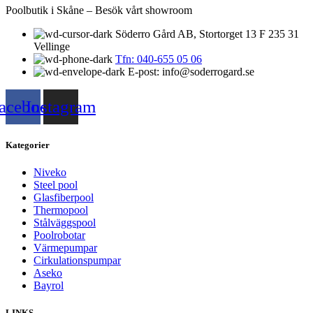
Poolbutik i Skåne – Besök vårt showroom
Söderro Gård AB, Stortorget 13 F 235 31
Vellinge
Tfn: 040-655 05 06
E-post: info@soderrogard.se
acebook
Instagram
Kategorier
Niveko
Steel pool
Glasfiberpool
Thermopool
Stålväggspool
Poolrobotar
Värmepumpar
Cirkulationspumpar
Aseko
Bayrol
LINKS