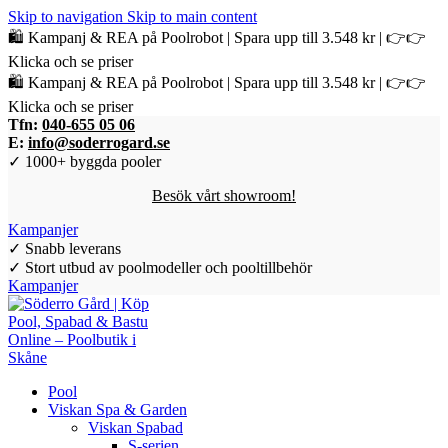
Skip to navigation
Skip to main content
🛍️ Kampanj & REA på Poolrobot | Spara upp till 3.548 kr | 👉👉
Klicka och se priser
🛍️ Kampanj & REA på Poolrobot | Spara upp till 3.548 kr | 👉👉
Klicka och se priser
Tfn:
040-655 05 06
E:
info@soderrogard.se
✓ 1000+ byggda pooler
Besök vårt showroom!
Kampanjer
✓ Snabb leverans
✓ Stort utbud av poolmodeller och pooltillbehör
Kampanjer
Pool
Viskan Spa & Garden
Viskan Spabad
S-serien