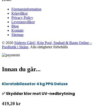
Företagsinformation
Köpvillkor
Privacy Policy
Leveransvillkor
Blog
Kontakt
Sitemap
© 2026
Söderro Gård | Köp Pool, Spabad & Bastu Online –
Poolbutik i Skåne
. Alla rättigheter förbehålls
Innan du går...
Klorstabilasator 4 kg PPG Deluxe
✅ Skyddar klor mot UV-nedbrytning
419,20 kr