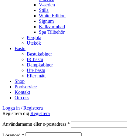
V-serien
Stilla
White Edition
Signum
Kall/varmbad
Spa Tillbehör
Pergola
Utekök
Bastu
Bastukabiner
IR-bastu
Dampkabiner
Ute-bastu
Efter mått
Shop
Poolservice
Kontakt
Om oss
Logga in / Registrera
Registrera dig
Registrera
Obligatoriskt
Användarnamn eller e-postadress
*
Obligatoriskt
Lösenord
*