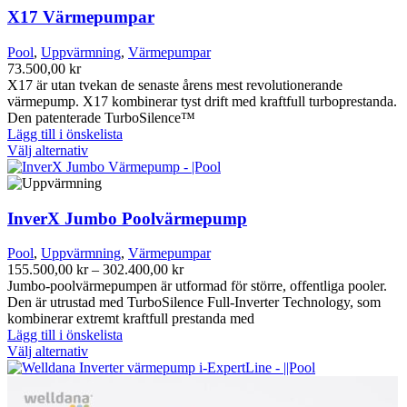
flera
X17 Värmepumpar
varianter.
De
Pool
,
Uppvärmning
,
Värmepumpar
olika
73.500,00
kr
alternativen
X17 är utan tvekan de senaste årens mest revolutionerande
kan
värmepump. X17 kombinerar tyst drift med kraftfull turboprestanda.
väljas
Den patenterade TurboSilence™
på
Lägg till i önskelista
produktsidan
Den
Välj alternativ
här
produkten
har
flera
InverX Jumbo Poolvärmepump
varianter.
De
Pool
,
Uppvärmning
,
Värmepumpar
olika
Prisintervall:
155.500,00
kr
–
302.400,00
kr
alternativen
155.500,00 kr
Jumbo-poolvärmepumpen är utformad för större, offentliga pooler.
kan
till
Den är utrustad med TurboSilence Full-Inverter Technology, som
väljas
302.400,00 kr
kombinerar extremt kraftfull prestanda med
på
Lägg till i önskelista
produktsidan
Den
Välj alternativ
här
produkten
har