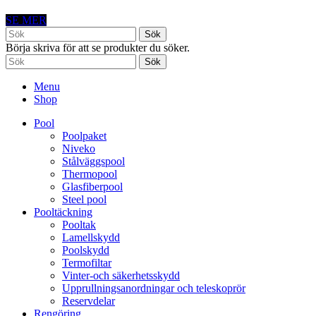
SE MER
Sök
Börja skriva för att se produkter du söker.
Sök
Menu
Shop
Pool
Poolpaket
Niveko
Stålväggspool
Thermopool
Glasfiberpool
Steel pool
Pooltäckning
Pooltak
Lamellskydd
Poolskydd
Termofiltar
Vinter-och säkerhetsskydd
Upprullningsanordningar och teleskoprör
Reservdelar
Rengöring