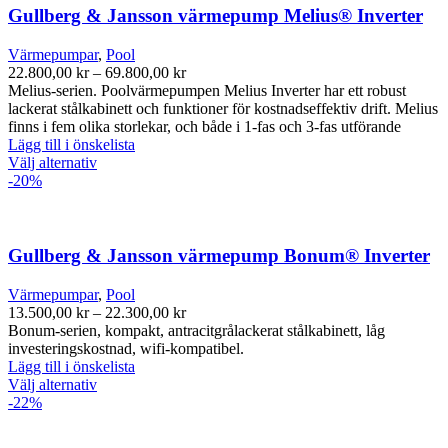
Gullberg & Jansson värmepump Melius® Inverter
Värmepumpar
,
Pool
Prisintervall:
22.800,00
kr
–
69.800,00
kr
22.800,00 kr
Melius-serien. Poolvärmepumpen Melius Inverter har ett robust
till
lackerat stålkabinett och funktioner för kostnadseffektiv drift. Melius
69.800,00 kr
finns i fem olika storlekar, och både i 1-fas och 3-fas utförande
Lägg till i önskelista
Den
Välj alternativ
här
-20%
produkten
har
flera
varianter.
Gullberg & Jansson värmepump Bonum® Inverter
De
olika
Värmepumpar
,
Pool
alternativen
Prisintervall:
13.500,00
kr
–
22.300,00
kr
kan
13.500,00 kr
Bonum-serien, kompakt, antracitgrålackerat stålkabinett, låg
väljas
till
investeringskostnad, wifi-kompatibel.
på
22.300,00 kr
Lägg till i önskelista
produktsidan
Den
Välj alternativ
här
-22%
produkten
har