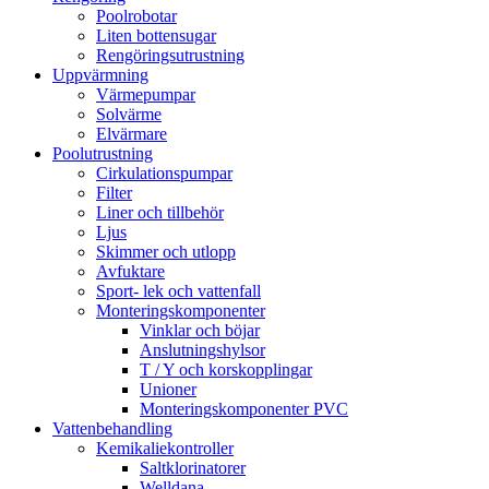
Poolrobotar
Liten bottensugar
Rengöringsutrustning
Uppvärmning
Värmepumpar
Solvärme
Elvärmare
Poolutrustning
Cirkulationspumpar
Filter
Liner och tillbehör
Ljus
Skimmer och utlopp
Avfuktare
Sport- lek och vattenfall
Monteringskomponenter
Vinklar och böjar
Anslutningshylsor
T / Y och korskopplingar
Unioner
Monteringskomponenter PVC
Vattenbehandling
Kemikaliekontroller
Saltklorinatorer
Welldana