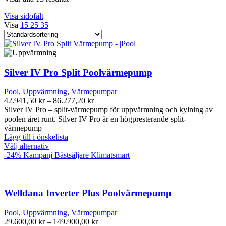
Visa sidofält
Visa
15
25
35
Silver IV Pro Split Poolvärmepump
Pool
,
Uppvärmning
,
Värmepumpar
Prisintervall:
42.941,50
kr
–
86.277,20
kr
42.941,50 kr
Silver IV Pro – split-värmepump för uppvärmning och kylning av
till
poolen året runt. Silver IV Pro är en högpresterande split-
86.277,20 kr
värmepump
Lägg till i önskelista
Den
Välj alternativ
här
-24%
Kampanj
Bästsäljare
Klimatsmart
produkten
har
flera
varianter.
Welldana Inverter Plus Poolvärmepump
De
olika
Pool
,
Uppvärmning
,
Värmepumpar
alternativen
Prisintervall:
29.600,00
kr
–
149.900,00
kr