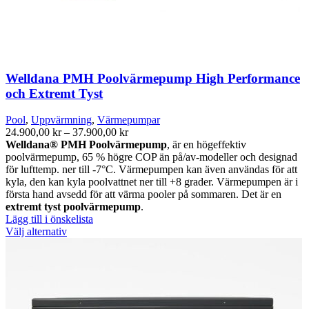
Welldana PMH Poolvärmepump High Performance
och Extremt Tyst
Pool
,
Uppvärmning
,
Värmepumpar
Prisintervall:
24.900,00
kr
–
37.900,00
kr
24.900,00 kr
Welldana® PMH Poolvärmepump
, är en högeffektiv
till
poolvärmepump, 65 % högre COP än på/av-modeller och designad
37.900,00 kr
för lufttemp. ner till -7°C. Värmepumpen kan även användas för att
kyla, den kan kyla poolvattnet ner till +8 grader. Värmepumpen är i
första hand avsedd för att värma pooler på sommaren. Det är en
extremt tyst poolvärmepump
.
Lägg till i önskelista
Den
Välj alternativ
här
produkten
har
flera
varianter.
De