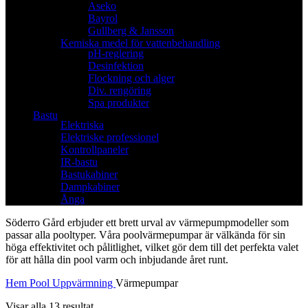
Aseko
Bayrol
Gullberg & Jansson
Kemiska medel för vattenbehandling
pH-reglering
Desinfektion
Flockning och alger
Div. rengöring
Spa produkter
Bastu
Elektriska
Elektriske professionel
Kontrollpaneler
IR-bastu
Bastukabiner
Dampkabiner
Ånga
Söderro Gård erbjuder ett brett urval av värmepumpmodeller som
passar alla pooltyper. Våra poolvärmepumpar är välkända för sin
höga effektivitet och pålitlighet, vilket gör dem till det perfekta valet
för att hålla din pool varm och inbjudande året runt.
Hem
Pool
Uppvärmning
Värmepumpar
Visar alla 13 resultat