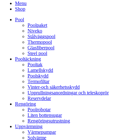
Menu
Shop
Pool
Poolpaket
Niveko
Stålväggspool
Thermopool
Glasfiberpool
Steel pool
Pooltäckning
Pooltak
Lamellskydd
Poolskydd
Termofiltar
Vinter-och säkerhetsskydd
Upprullningsanordningar och teleskoprör
Reservdelar
Rengöring
Poolrobotar
Liten bottensugar
Rengöringsutrustning
Uppvärmning
Värmepumpar
Solvärme