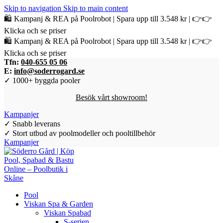
Skip to navigation
Skip to main content
🛍️ Kampanj & REA på Poolrobot | Spara upp till 3.548 kr | 👉👉
Klicka och se priser
🛍️ Kampanj & REA på Poolrobot | Spara upp till 3.548 kr | 👉👉
Klicka och se priser
Tfn:
040-655 05 06
E:
info@soderrogard.se
✓ 1000+ byggda pooler
Besök vårt showroom!
Kampanjer
✓ Snabb leverans
✓ Stort utbud av poolmodeller och pooltillbehör
Kampanjer
Pool
Viskan Spa & Garden
Viskan Spabad
S-serien