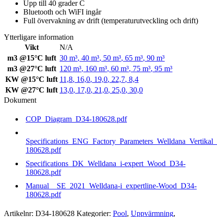
Upp till 40 grader C
Bluetooth och WiFI ingår
Full övervakning av drift (temperaturutveckling och drift)
Ytterligare information
Vikt
N/A
m3 @15°C luft
30 m³
,
40 m³
,
50 m³
,
65 m³
,
90 m³
m3 @27°C luft
120 m³
,
160 m³
,
60 m³
,
75 m³
,
95 m³
KW @15°C luft
11,8
,
16,0
,
19,0
,
22,7
,
8,4
KW @27°C luft
13,0
,
17,0
,
21,0
,
25,0
,
30,0
Dokument
COP_Diagram_D34-180628.pdf
Specifications_ENG_Factory_Parameters_Welldana_Vertikal_
180628.pdf
Specifications_DK_Welldana_i-expert_Wood_D34-
180628.pdf
Manual__SE_2021_Welldana-i_expertline-Wood_D34-
180628.pdf
Artikelnr:
D34-180628
Kategorier:
Pool
,
Uppvärmning
,