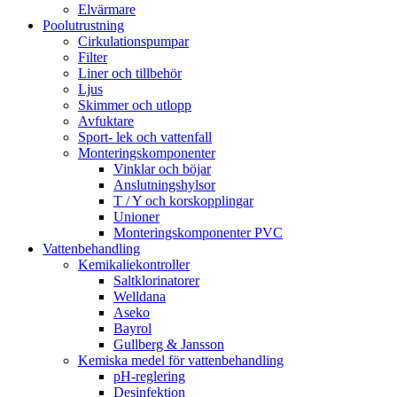
Elvärmare
Poolutrustning
Cirkulationspumpar
Filter
Liner och tillbehör
Ljus
Skimmer och utlopp
Avfuktare
Sport- lek och vattenfall
Monteringskomponenter
Vinklar och böjar
Anslutningshylsor
T / Y och korskopplingar
Unioner
Monteringskomponenter PVC
Vattenbehandling
Kemikaliekontroller
Saltklorinatorer
Welldana
Aseko
Bayrol
Gullberg & Jansson
Kemiska medel för vattenbehandling
pH-reglering
Desinfektion