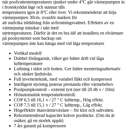
när poolvattentemperaturen sjunker under 4°C går värmepumpen in
i frostskyddat läge och stannar tills
temperaturen igen är 8°C eller över. Vi rekommenderar att höja
värmepumpen 30cm. ovanför marken för
att undvika isbildning från avfrostningsvattnet. Effekten av en
värmepump minskar i takt med
utetemperaturen. Därför är det en bra idé att installera en elvärmare
på poolsystemet som backup om
värmepumpen inte kan hänga med vid låga temperaturer
Vertikal modell
Dubbel förångarnät, vilket ger bättre drift vid låga
lufttemperaturer
Luftning i sidor och botten. Ger bättre monteringsalternativ
och sänker ljudnivån.
Full inverterteknik, med variabel fläkt och kompressor
Intelligent styrning justerar prestanda efter värmebehov
Poolpumpkontroll – extremt tyst (ner till 20 db v / 10m)
Helautomatisk temperaturkontroll.
COP 6,5 till 16,1 v / 27 ° C lufttemp., Hög effekt.
COP 7,5 till 15,1 v / 27 ° C lufttemp., Låg effekt.
Högeffektiv titanvärmeväxlare – för klor och saltvatten.
Rekommenderad kapacitet kräver pooltäcke. (Om du är
osäker, gå en storlek uppåt)
7 års garanti på kompressorn