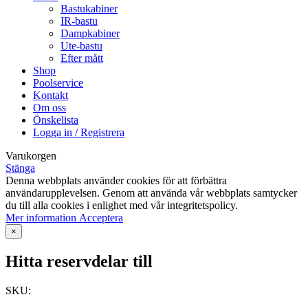
Bastukabiner
IR-bastu
Dampkabiner
Ute-bastu
Efter mått
Shop
Poolservice
Kontakt
Om oss
Önskelista
Logga in / Registrera
Varukorgen
Stänga
Denna webbplats använder cookies för att förbättra
användarupplevelsen. Genom att använda vår webbplats samtycker
du till alla cookies i enlighet med vår integritetspolicy.
Mer
Mer information
Acceptera
information
×
Hitta reservdelar till
SKU: