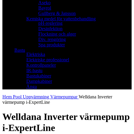
Aseko
Bayrol
Gullberg & Jansson
Kemiska medel för vattenbehandling
pH-reglering
Desinfektion
Flockning och alger
Div. rengöring
Spa produkter
Bastu
Elektriska
Elektriske professionel
Kontrollpaneler
IR-bastu
Bastukabiner
Dampkabiner
Ånga
Hem
Pool
Uppvärmning
Värmepumpar
Welldana Inverter
värmepump i-ExpertLine
Welldana Inverter värmepump
i-ExpertLine