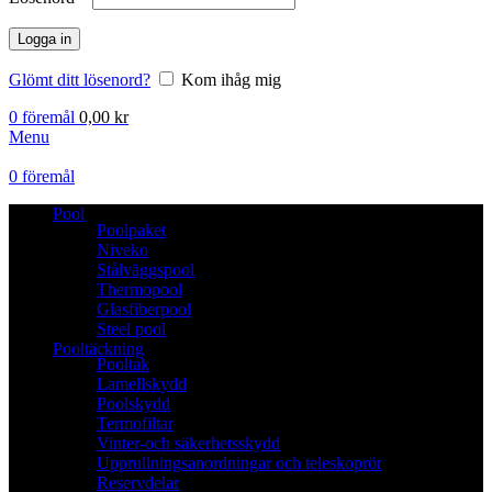
Logga in
Glömt ditt lösenord?
Kom ihåg mig
0
föremål
0,00
kr
Menu
0
föremål
Pool
Poolpaket
Niveko
Stålväggspool
Thermopool
Glasfiberpool
Steel pool
Pooltäckning
Pooltak
Lamellskydd
Poolskydd
Termofiltar
Vinter-och säkerhetsskydd
Upprullningsanordningar och teleskoprör
Reservdelar