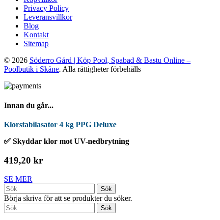
Privacy Policy
Leveransvillkor
Blog
Kontakt
Sitemap
© 2026
Söderro Gård | Köp Pool, Spabad & Bastu Online –
Poolbutik i Skåne
. Alla rättigheter förbehålls
Innan du går...
Klorstabilasator 4 kg PPG Deluxe
✅ Skyddar klor mot UV-nedbrytning
419,20 kr
SE MER
Sök
Börja skriva för att se produkter du söker.
Sök