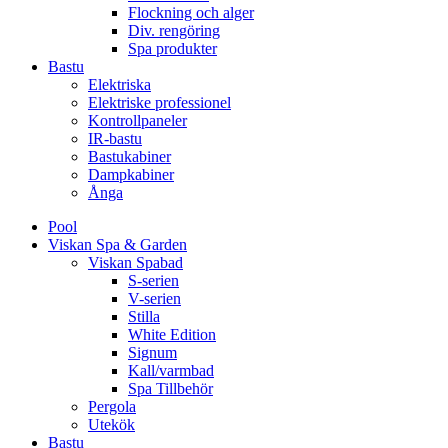
Flockning och alger
Div. rengöring
Spa produkter
Bastu
Elektriska
Elektriske professionel
Kontrollpaneler
IR-bastu
Bastukabiner
Dampkabiner
Ånga
Pool
Viskan Spa & Garden
Viskan Spabad
S-serien
V-serien
Stilla
White Edition
Signum
Kall/varmbad
Spa Tillbehör
Pergola
Utekök
Bastu