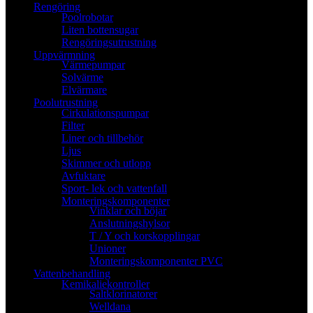
Rengöring
Poolrobotar
Liten bottensugar
Rengöringsutrustning
Uppvärmning
Värmepumpar
Solvärme
Elvärmare
Poolutrustning
Cirkulationspumpar
Filter
Liner och tillbehör
Ljus
Skimmer och utlopp
Avfuktare
Sport- lek och vattenfall
Monteringskomponenter
Vinklar och böjar
Anslutningshylsor
T / Y och korskopplingar
Unioner
Monteringskomponenter PVC
Vattenbehandling
Kemikaliekontroller
Saltklorinatorer
Welldana