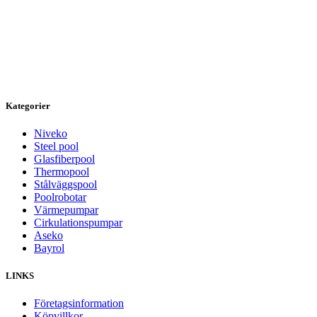
Kategorier
Niveko
Steel pool
Glasfiberpool
Thermopool
Stålväggspool
Poolrobotar
Värmepumpar
Cirkulationspumpar
Aseko
Bayrol
LINKS
Företagsinformation
Köpvillkor