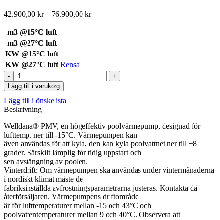
Prisintervall:
42.900,00
kr
–
76.900,00
kr
42.900,00 kr
till
m3 @15°C luft
76.900,00 kr
m3 @27°C luft
KW @15°C luft
KW @27°C luft
Rensa
Welldana
Inverter
Lägg till i varukorg
värmepump
Lägg till i önskelista
i-
Beskrivning
ExpertLine
mängd
Welldana® PMV, en högeffektiv poolvärmepump, designad för
lufttemp. ner till -15°C. Värmepumpen kan
även användas för att kyla, den kan kyla poolvattnet ner till +8
grader. Särskilt lämplig för tidig uppstart och
sen avstängning av poolen.
Vinterdrift: Om värmepumpen ska användas under vintermånaderna
i nordiskt klimat måste de
fabriksinställda avfrostningsparametrarna justeras. Kontakta då
återförsäljaren. Värmepumpens driftområde
är för lufttemperaturer mellan -15 och 43°C och
poolvattentemperaturer mellan 9 och 40°C. Observera att