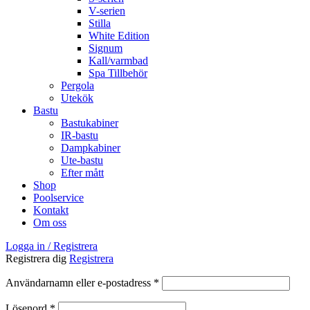
V-serien
Stilla
White Edition
Signum
Kall/varmbad
Spa Tillbehör
Pergola
Utekök
Bastu
Bastukabiner
IR-bastu
Dampkabiner
Ute-bastu
Efter mått
Shop
Poolservice
Kontakt
Om oss
Logga in / Registrera
Registrera dig
Registrera
Obligatoriskt
Användarnamn eller e-postadress
*
Obligatoriskt
Lösenord
*