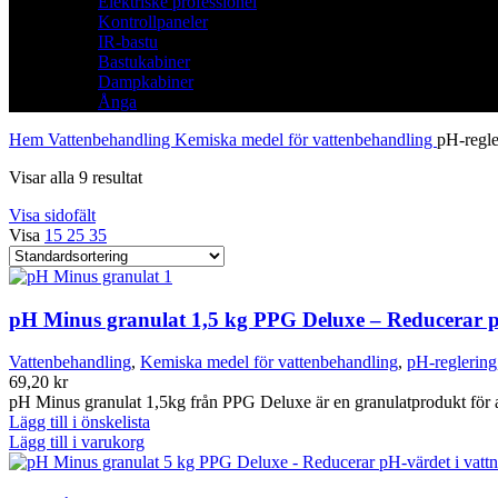
Elektriske professionel
Kontrollpaneler
IR-bastu
Bastukabiner
Dampkabiner
Ånga
Hem
Vattenbehandling
Kemiska medel för vattenbehandling
pH-regle
Visar alla 9 resultat
Visa sidofält
Visa
15
25
35
pH Minus granulat 1,5 kg PPG Deluxe – Reducerar pH
Vattenbehandling
,
Kemiska medel för vattenbehandling
,
pH-reglering
69,20
kr
pH Minus granulat 1,5kg från PPG Deluxe är en granulatprodukt för at
Lägg till i önskelista
Lägg till i varukorg