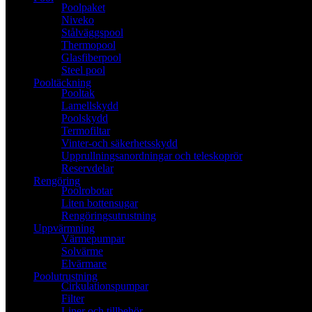
Poolpaket
Niveko
Stålväggspool
Thermopool
Glasfiberpool
Steel pool
Pooltäckning
Pooltak
Lamellskydd
Poolskydd
Termofiltar
Vinter-och säkerhetsskydd
Upprullningsanordningar och teleskoprör
Reservdelar
Rengöring
Poolrobotar
Liten bottensugar
Rengöringsutrustning
Uppvärmning
Värmepumpar
Solvärme
Elvärmare
Poolutrustning
Cirkulationspumpar
Filter
Liner och tillbehör