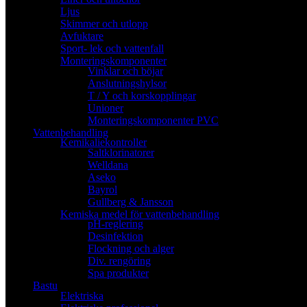
Ljus
Skimmer och utlopp
Avfuktare
Sport- lek och vattenfall
Monteringskomponenter
Vinklar och böjar
Anslutningshylsor
T / Y och korskopplingar
Unioner
Monteringskomponenter PVC
Vattenbehandling
Kemikaliekontroller
Saltklorinatorer
Welldana
Aseko
Bayrol
Gullberg & Jansson
Kemiska medel för vattenbehandling
pH-reglering
Desinfektion
Flockning och alger
Div. rengöring
Spa produkter
Bastu
Elektriska