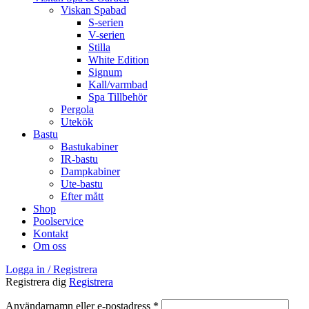
Viskan Spabad
S-serien
V-serien
Stilla
White Edition
Signum
Kall/varmbad
Spa Tillbehör
Pergola
Utekök
Bastu
Bastukabiner
IR-bastu
Dampkabiner
Ute-bastu
Efter mått
Shop
Poolservice
Kontakt
Om oss
Logga in / Registrera
Registrera dig
Registrera
Obligatoriskt
Användarnamn eller e-postadress
*