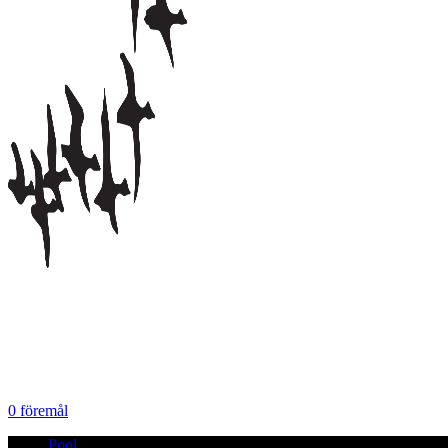
0
föremål
Pool