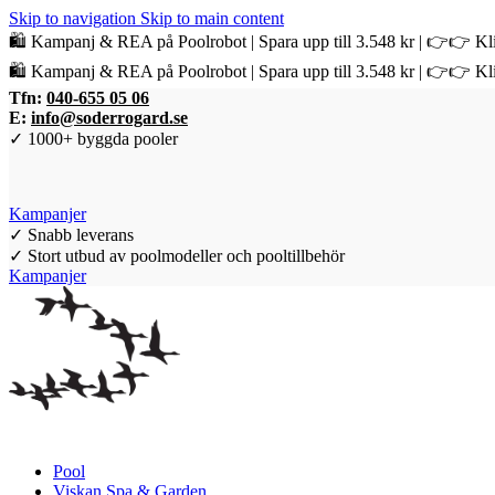
Skip to navigation
Skip to main content
🛍️ Kampanj & REA på Poolrobot | Spara upp till 3.548 kr | 👉👉 Kli
🛍️ Kampanj & REA på Poolrobot | Spara upp till 3.548 kr | 👉👉 Kli
Tfn:
040-655 05 06
E:
info@soderrogard.se
✓ 1000+ byggda pooler
Kampanjer
✓ Snabb leverans
✓ Stort utbud av poolmodeller och pooltillbehör
Kampanjer
Pool
Viskan Spa & Garden