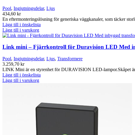
Pool
,
Ingjutningsdelar
,
Ljus
434,60
kr
En eftermonteringslösning för generiska väggkanaler, som täcker stor
Lägg till i önskelista
Lägg till i varukorg
Link mini – Fjärrkontroll för Duravision LED Med 
Pool
,
Ingjutningsdelar
,
Ljus
,
Transformere
3.259,70
kr
LINK Mini är en styrenhet för DURAVISION LED-lampor.Skåpet är til
Lägg till i önskelista
Lägg till i varukorg