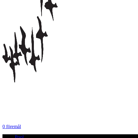
0
föremål
Pool