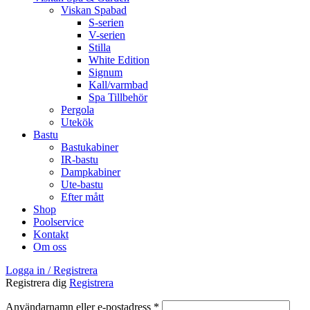
Viskan Spabad
S-serien
V-serien
Stilla
White Edition
Signum
Kall/varmbad
Spa Tillbehör
Pergola
Utekök
Bastu
Bastukabiner
IR-bastu
Dampkabiner
Ute-bastu
Efter mått
Shop
Poolservice
Kontakt
Om oss
Logga in / Registrera
Registrera dig
Registrera
Obligatoriskt
Användarnamn eller e-postadress
*