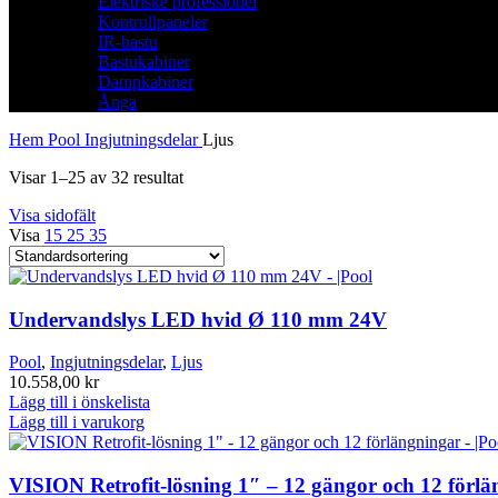
Elektriske professionel
Kontrollpaneler
IR-bastu
Bastukabiner
Dampkabiner
Ånga
Hem
Pool
Ingjutningsdelar
Ljus
Visar 1–25 av 32 resultat
Visa sidofält
Visa
15
25
35
Undervandslys LED hvid Ø 110 mm 24V
Pool
,
Ingjutningsdelar
,
Ljus
10.558,00
kr
Lägg till i önskelista
Lägg till i varukorg
VISION Retrofit-lösning 1″ – 12 gängor och 12 förl