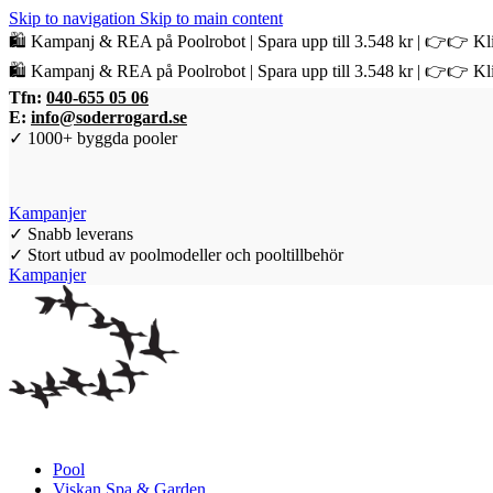
Skip to navigation
Skip to main content
🛍️ Kampanj & REA på Poolrobot | Spara upp till 3.548 kr | 👉👉 Kli
🛍️ Kampanj & REA på Poolrobot | Spara upp till 3.548 kr | 👉👉 Kli
Tfn:
040-655 05 06
E:
info@soderrogard.se
✓ 1000+ byggda pooler
Kampanjer
✓ Snabb leverans
✓ Stort utbud av poolmodeller och pooltillbehör
Kampanjer
Pool
Viskan Spa & Garden