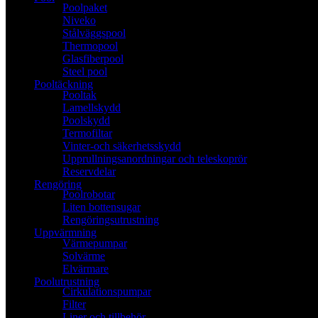
Poolpaket
Niveko
Stålväggspool
Thermopool
Glasfiberpool
Steel pool
Pooltäckning
Pooltak
Lamellskydd
Poolskydd
Termofiltar
Vinter-och säkerhetsskydd
Upprullningsanordningar och teleskoprör
Reservdelar
Rengöring
Poolrobotar
Liten bottensugar
Rengöringsutrustning
Uppvärmning
Värmepumpar
Solvärme
Elvärmare
Poolutrustning
Cirkulationspumpar
Filter
Liner och tillbehör