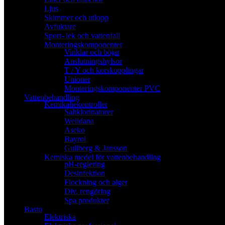
Ljus
Skimmer och utlopp
Avfuktare
Sport- lek och vattenfall
Monteringskomponenter
Vinklar och böjar
Anslutningshylsor
T / Y och korskopplingar
Unioner
Monteringskomponenter PVC
Vattenbehandling
Kemikaliekontroller
Saltklorinatorer
Welldana
Aseko
Bayrol
Gullberg & Jansson
Kemiska medel för vattenbehandling
pH-reglering
Desinfektion
Flockning och alger
Div. rengöring
Spa produkter
Bastu
Elektriska