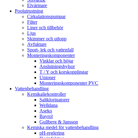
Elvärmare
Poolutrustning
Cirkulationspumpar
Filter
Liner och tillbehör
Ljus
Skimmer och utlopp
Avfuktare
Sport- lek och vattenfall
Monteringskomponenter
Vinklar och böjar
Anslutningshylsor
T / Y och korskopplingar
Unioner
Monteringskomponenter PVC
Vattenbehandling
Kemikaliekontroller
Saltklorinatorer
Welldana
Aseko
Bayrol
Gullberg & Jansson
Kemiska medel för vattenbehandling
pH-reglering