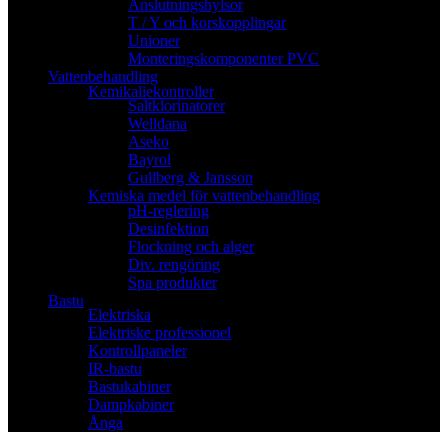
Anslutningshylsor
T / Y och korskopplingar
Unioner
Monteringskomponenter PVC
Vattenbehandling
Kemikaliekontroller
Saltklorinatorer
Welldana
Aseko
Bayrol
Gullberg & Jansson
Kemiska medel för vattenbehandling
pH-reglering
Desinfektion
Flockning och alger
Div. rengöring
Spa produkter
Bastu
Elektriska
Elektriske professionel
Kontrollpaneler
IR-bastu
Bastukabiner
Dampkabiner
Ånga