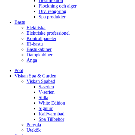
Desinfektion
Flockning och alger
Div. rengöring
Spa produkter
Bastu
Elektriska
Elektriske professionel
Kontrollpaneler
IR-bastu
Bastukabiner
Dampkabiner
Ånga
Pool
Viskan Spa & Garden
Viskan Spabad
S-serien
V-serien
Stilla
White Edition
Signum
Kall/varmbad
Spa Tillbehör
Pergola
Utekök