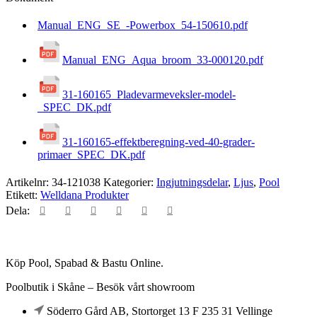
mängd
Manual_ENG_SE_-Powerbox_54-150610.pdf
Manual_ENG_Aqua_broom_33-000120.pdf
31-160165_Pladevarmeveksler-model-
_SPEC_DK.pdf
31-160165-effektberegning-ved-40-grader-
primaer_SPEC_DK.pdf
Artikelnr:
34-121038
Kategorier:
Ingjutningsdelar
,
Ljus
,
Pool
Etikett:
Welldana Produkter
Dela:
Köp Pool, Spabad & Bastu Online.
Poolbutik i Skåne – Besök vårt showroom
Söderro Gård AB, Stortorget 13 F 235 31 Vellinge