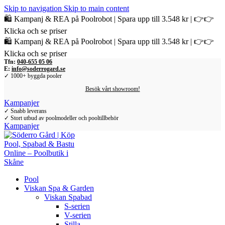
Skip to navigation
Skip to main content
🛍️ Kampanj & REA på Poolrobot | Spara upp till 3.548 kr | 👉👉
Klicka och se priser
🛍️ Kampanj & REA på Poolrobot | Spara upp till 3.548 kr | 👉👉
Klicka och se priser
Tfn:
040-655 05 06
E:
info@soderrogard.se
✓ 1000+ byggda pooler
Besök vårt showroom!
Kampanjer
✓ Snabb leverans
✓ Stort utbud av poolmodeller och pooltillbehör
Kampanjer
Pool
Viskan Spa & Garden
Viskan Spabad
S-serien
V-serien
Stilla