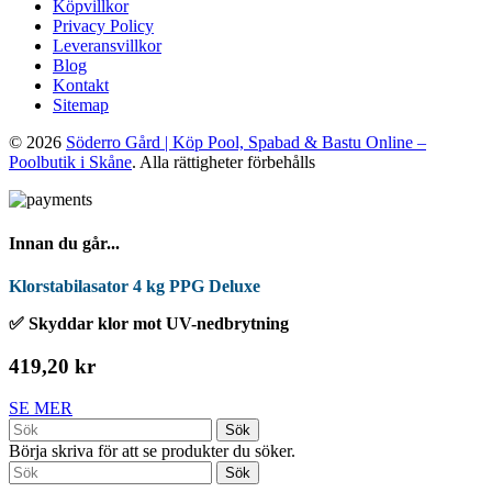
Köpvillkor
Privacy Policy
Leveransvillkor
Blog
Kontakt
Sitemap
© 2026
Söderro Gård | Köp Pool, Spabad & Bastu Online –
Poolbutik i Skåne
. Alla rättigheter förbehålls
Innan du går...
Klorstabilasator 4 kg PPG Deluxe
✅ Skyddar klor mot UV-nedbrytning
419,20 kr
SE MER
Sök
Börja skriva för att se produkter du söker.
Sök