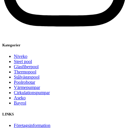
Kategorier
Niveko
Steel pool
Glasfiberpool
Thermopool
Stålväggspool
Poolrobotar
Värmepumpar
Cirkulationspumpar
Aseko
Bayrol
LINKS
Företagsinformation