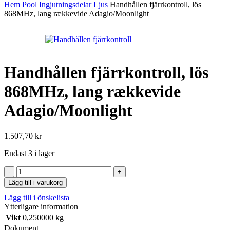
Hem
Pool
Ingjutningsdelar
Ljus
Handhållen fjärrkontroll, lös
868MHz, lang rækkevide Adagio/Moonlight
Handhållen fjärrkontroll, lös
868MHz, lang rækkevide
Adagio/Moonlight
1.507,70
kr
Endast 3 i lager
Handhållen
fjärrkontroll,
Lägg till i varukorg
lös
Lägg till i önskelista
868MHz,
Ytterligare information
lang
rækkevide
Vikt
0,250000 kg
Adagio/Moonlight
Dokument