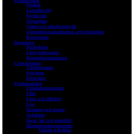
Pooltäckning
Pooltak
Lamellskydd
Poolskydd
Termofiltar
Vinter-och säkerhetsskydd
Upprullningsanordningar och teleskoprör
Reservdelar
Rengöring
Poolrobotar
Liten bottensugar
Rengöringsutrustning
Uppvärmning
Värmepumpar
Solvärme
Elvärmare
Poolutrustning
Cirkulationspumpar
Filter
Liner och tillbehör
Ljus
Skimmer och utlopp
Avfuktare
Sport- lek och vattenfall
Monteringskomponenter
Vinklar och böjar