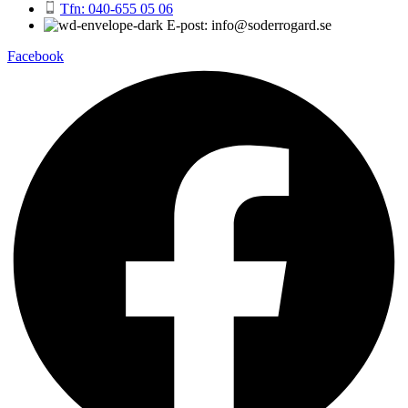
Tfn: 040-655 05 06
E-post: info@soderrogard.se
Facebook