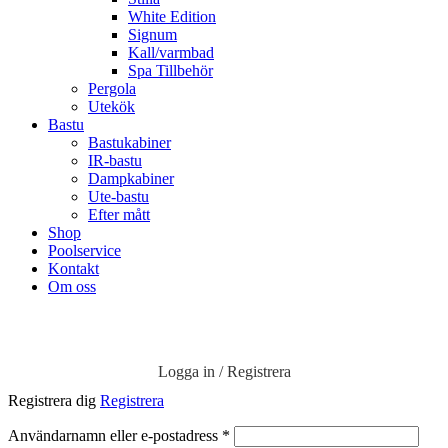
White Edition
Signum
Kall/varmbad
Spa Tillbehör
Pergola
Utekök
Bastu
Bastukabiner
IR-bastu
Dampkabiner
Ute-bastu
Efter mått
Shop
Poolservice
Kontakt
Om oss
Logga in / Registrera
Registrera dig
Registrera
Obligatoriskt
Användarnamn eller e-postadress
*