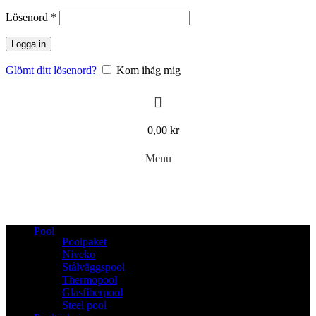
Obligatoriskt
Lösenord
*
Logga in
Glömt ditt lösenord?
Kom ihåg mig
0,00
kr
Menu
Pool
Poolpaket
Niveko
Stålväggspool
Thermopool
Glasfiberpool
Steel pool