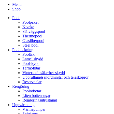
Menu
Shop
Pool
Poolpaket
Niveko
Stålväggspool
Thermopool
Glasfiberpool
Steel pool
Pooltäckning
Pooltak
Lamellskydd
Poolskydd
Termofiltar
Vinter-och säkerhetsskydd
Upprullningsanordningar och teleskoprör
Reservdelar
Rengöring
Poolrobotar
Liten bottensugar
Rengöringsutrustning
Uppvärmning
Värmepumpar
Solvärme