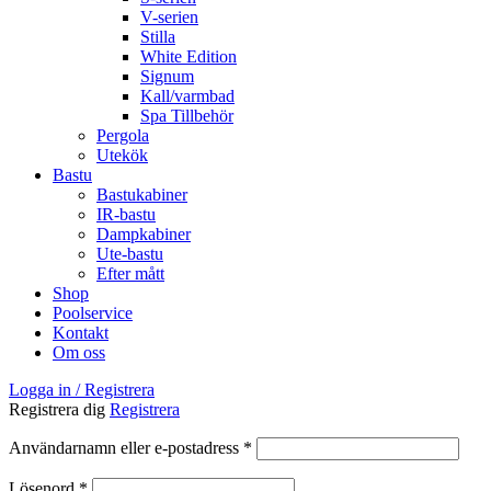
V-serien
Stilla
White Edition
Signum
Kall/varmbad
Spa Tillbehör
Pergola
Utekök
Bastu
Bastukabiner
IR-bastu
Dampkabiner
Ute-bastu
Efter mått
Shop
Poolservice
Kontakt
Om oss
Logga in / Registrera
Registrera dig
Registrera
Obligatoriskt
Användarnamn eller e-postadress
*
Obligatoriskt
Lösenord
*