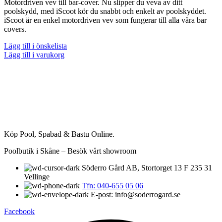
Motordriven vev till bar-cover. Nu slipper du veva av ditt
priset
priset
poolskydd, med iScoot kör du snabbt och enkelt av poolskyddet.
var:
är:
iScoot är en enkel motordriven vev som fungerar till alla våra bar
8.990,00 kr.
8.500,00 kr.
covers.
Lägg till i önskelista
Lägg till i varukorg
Köp Pool, Spabad & Bastu Online.
Poolbutik i Skåne – Besök vårt showroom
Söderro Gård AB, Stortorget 13 F 235 31
Vellinge
Tfn: 040-655 05 06
E-post: info@soderrogard.se
Facebook