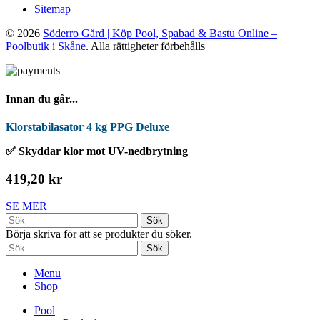
Sitemap
© 2026
Söderro Gård | Köp Pool, Spabad & Bastu Online –
Poolbutik i Skåne
. Alla rättigheter förbehålls
Innan du går...
Klorstabilasator 4 kg PPG Deluxe
✅ Skyddar klor mot UV-nedbrytning
419,20 kr
SE MER
Sök
Börja skriva för att se produkter du söker.
Sök
Menu
Shop
Pool