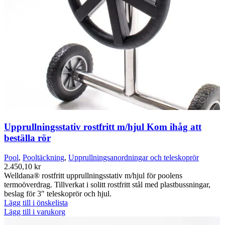
Upprullningsstativ rostfritt m/hjul Kom ihåg att
beställa rör
Pool
,
Pooltäckning
,
Upprullningsanordningar och teleskoprör
2.450,10
kr
Welldana® rostfritt upprullningsstativ m/hjul för poolens
termoöverdrag. Tillverkat i solitt rostfritt stål med plastbussningar,
beslag för 3″ teleskoprör och hjul.
Lägg till i önskelista
Lägg till i varukorg