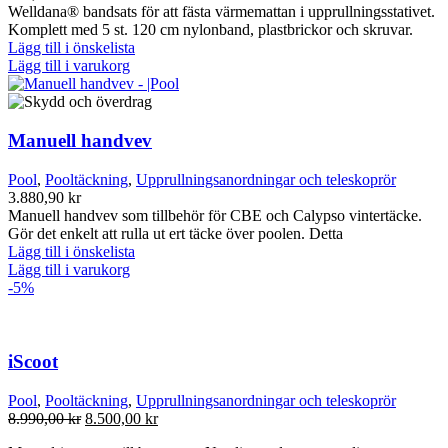
Welldana® bandsats för att fästa värmemattan i upprullningsstativet.
Komplett med 5 st. 120 cm nylonband, plastbrickor och skruvar.
Lägg till i önskelista
Lägg till i varukorg
Manuell handvev
Pool
,
Pooltäckning
,
Upprullningsanordningar och teleskoprör
3.880,90
kr
Manuell handvev som tillbehör för CBE och Calypso vintertäcke.
Gör det enkelt att rulla ut ert täcke över poolen. Detta
Lägg till i önskelista
Lägg till i varukorg
-5%
iScoot
Pool
,
Pooltäckning
,
Upprullningsanordningar och teleskoprör
Det
Det
8.990,00
kr
8.500,00
kr
ursprungliga
nuvarande