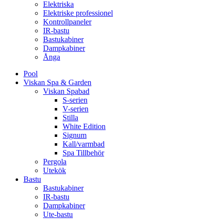
Elektriska
Elektriske professionel
Kontrollpaneler
IR-bastu
Bastukabiner
Dampkabiner
Ånga
Pool
Viskan Spa & Garden
Viskan Spabad
S-serien
V-serien
Stilla
White Edition
Signum
Kall/varmbad
Spa Tillbehör
Pergola
Utekök
Bastu
Bastukabiner
IR-bastu
Dampkabiner
Ute-bastu