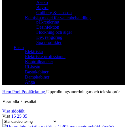
Aseko
Bayrol
Gullberg & Jansson
Kemiska medel för vattenbehandling
pH-reglering
Desinfektion
Flockning och alger
Div. rengöring
Spa produkter
Bastu
Elektriska
Elektriske professionel
Kontrollpaneler
IR-bastu
Bastukabiner
Dampkabiner
Ånga
Hem
Pool
Pooltäckning
Upprullningsanordningar och teleskoprör
Visar alla 7 resultat
Visa sidofält
Visa
15
25
35