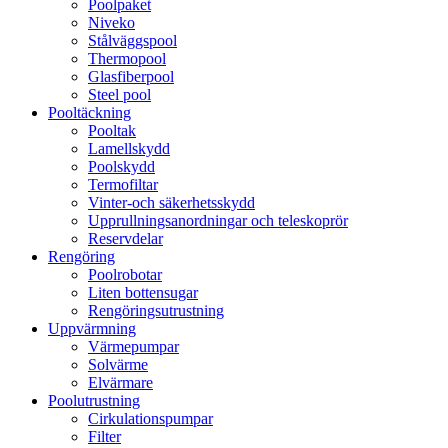
Poolpaket
Niveko
Stålväggspool
Thermopool
Glasfiberpool
Steel pool
Pooltäckning
Pooltak
Lamellskydd
Poolskydd
Termofiltar
Vinter-och säkerhetsskydd
Upprullningsanordningar och teleskoprör
Reservdelar
Rengöring
Poolrobotar
Liten bottensugar
Rengöringsutrustning
Uppvärmning
Värmepumpar
Solvärme
Elvärmare
Poolutrustning
Cirkulationspumpar
Filter