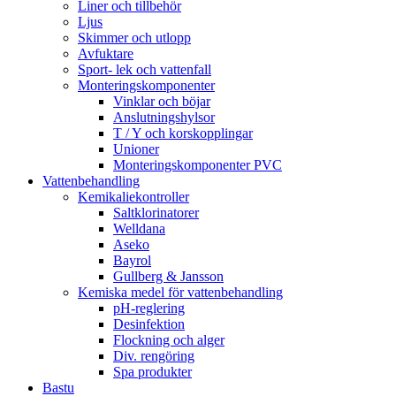
Liner och tillbehör
Ljus
Skimmer och utlopp
Avfuktare
Sport- lek och vattenfall
Monteringskomponenter
Vinklar och böjar
Anslutningshylsor
T / Y och korskopplingar
Unioner
Monteringskomponenter PVC
Vattenbehandling
Kemikaliekontroller
Saltklorinatorer
Welldana
Aseko
Bayrol
Gullberg & Jansson
Kemiska medel för vattenbehandling
pH-reglering
Desinfektion
Flockning och alger
Div. rengöring
Spa produkter
Bastu