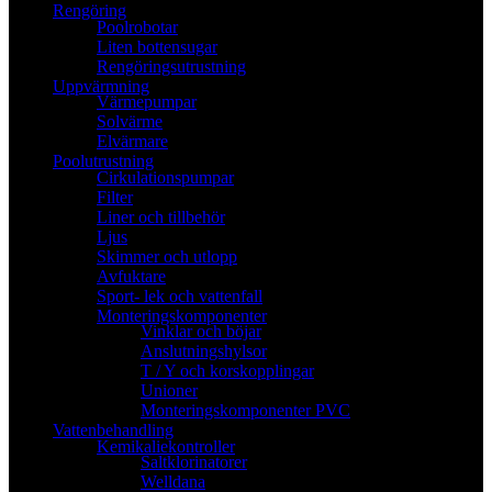
Rengöring
Poolrobotar
Liten bottensugar
Rengöringsutrustning
Uppvärmning
Värmepumpar
Solvärme
Elvärmare
Poolutrustning
Cirkulationspumpar
Filter
Liner och tillbehör
Ljus
Skimmer och utlopp
Avfuktare
Sport- lek och vattenfall
Monteringskomponenter
Vinklar och böjar
Anslutningshylsor
T / Y och korskopplingar
Unioner
Monteringskomponenter PVC
Vattenbehandling
Kemikaliekontroller
Saltklorinatorer
Welldana