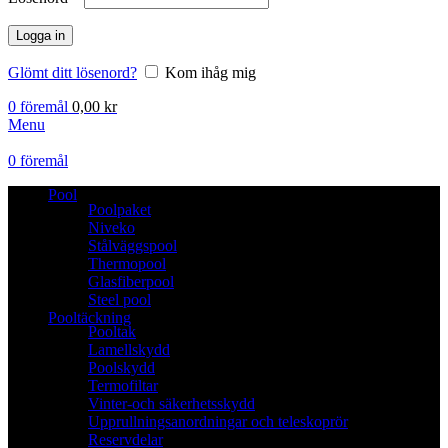
Logga in
Glömt ditt lösenord?
Kom ihåg mig
0
föremål
0,00
kr
Menu
0
föremål
Pool
Poolpaket
Niveko
Stålväggspool
Thermopool
Glasfiberpool
Steel pool
Pooltäckning
Pooltak
Lamellskydd
Poolskydd
Termofiltar
Vinter-och säkerhetsskydd
Upprullningsanordningar och teleskoprör
Reservdelar