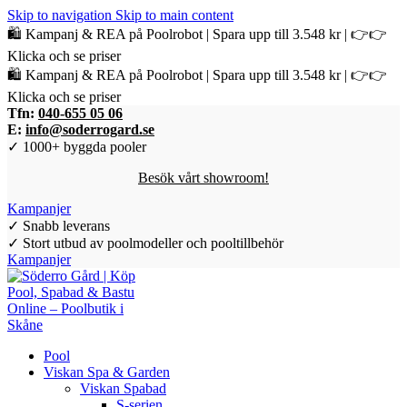
Skip to navigation
Skip to main content
🛍️ Kampanj & REA på Poolrobot | Spara upp till 3.548 kr | 👉👉
Klicka och se priser
🛍️ Kampanj & REA på Poolrobot | Spara upp till 3.548 kr | 👉👉
Klicka och se priser
Tfn:
040-655 05 06
E:
info@soderrogard.se
✓ 1000+ byggda pooler
Besök vårt showroom!
Kampanjer
✓ Snabb leverans
✓ Stort utbud av poolmodeller och pooltillbehör
Kampanjer
Pool
Viskan Spa & Garden
Viskan Spabad
S-serien