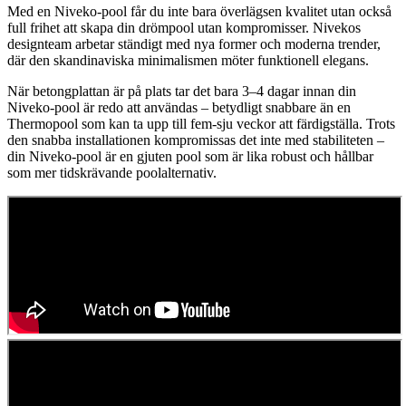
Med en Niveko-pool får du inte bara överlägsen kvalitet utan också
full frihet att skapa din drömpool utan kompromisser. Nivekos
designteam arbetar ständigt med nya former och moderna trender,
där den skandinaviska minimalismen möter funktionell elegans.
När betongplattan är på plats tar det bara 3–4 dagar innan din
Niveko-pool är redo att användas – betydligt snabbare än en
Thermopool som kan ta upp till fem-sju veckor att färdigställa. Trots
den snabba installationen kompromissas det inte med stabiliteten –
din Niveko-pool är en gjuten pool som är lika robust och hållbar
som mer tidskrävande poolalternativ.