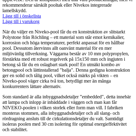
rekommenderar särskilt pooltak eller Nivekos integrerade
lamellskydd.
Lägg till i önskelista
Lägg till i varukorg
När du väljer en Niveko-pool får du en konstruktion av slitstarkt
Polystone från Röchling – ett material som står emot kemikalier,
korrosion och höga temperaturer, perfekt anpassat för en hållbar
pool. Dessutom återvinns allt oanvänt material för en mer
miljövänlig tillverkning. Väggarna består av 10 mm polypropylen,
förstärkta med ett robust regelverk på 15x150 mm och ingjuten i
betong så får du en oslagbart stark pool! En utmäkt kombo av
betongpool och lättinstallerad "balja". Denna gedigna konstruktion
ger en solid och tålig pool, vilket också märks på vikten – en
Niveko-pool väger cirka två ton, betydligt mer än många
konkurrenters lättare alternativ.
Som standard är alla inbyggnadsdetaljer ”embedded", detta innebär
att lampa och inlopp är inbäddade i väggen och man kan får
NIVEKO-poolen i vilken storlek eller form man vill. I fabriken
monteras stommen, alla inbyggnadsdetaljer och all slang- och
rördragning ansluts till de cirkulationsdetaljer du valt. Samtidigt
isoleras poolen med 30 cm isolering för optimal energieffektivitet
och stabilitet.