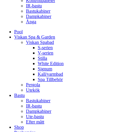
Kontrollpaneler
IR-bastu
Bastukabiner
Dampkabiner
Ånga
Pool
Viskan Spa & Garden
Viskan Spabad
S-serien
V-serien
Stilla
White Edition
Signum
Kall/varmbad
Spa Tillbehör
Pergola
Utekök
Bastu
Bastukabiner
IR-bastu
Dampkabiner
Ute-bastu
Efter mått
Shop