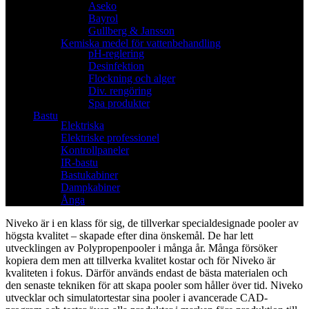
Aseko
Bayrol
Gullberg & Jansson
Kemiska medel för vattenbehandling
pH-reglering
Desinfektion
Flockning och alger
Div. rengöring
Spa produkter
Bastu
Elektriska
Elektriske professionel
Kontrollpaneler
IR-bastu
Bastukabiner
Dampkabiner
Ånga
Niveko är i en klass för sig, de tillverkar specialdesignade pooler av
högsta kvalitet – skapade efter dina önskemål. De har lett
utvecklingen av Polypropenpooler i många år. Många försöker
kopiera dem men att tillverka kvalitet kostar och för Niveko är
kvaliteten i fokus. Därför används endast de bästa materialen och
den senaste tekniken för att skapa pooler som håller över tid. Niveko
utvecklar och simulatortestar sina pooler i avancerade CAD-