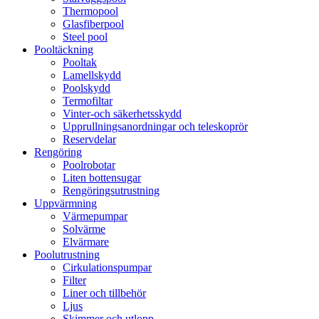
Thermopool
Glasfiberpool
Steel pool
Pooltäckning
Pooltak
Lamellskydd
Poolskydd
Termofiltar
Vinter-och säkerhetsskydd
Upprullningsanordningar och teleskoprör
Reservdelar
Rengöring
Poolrobotar
Liten bottensugar
Rengöringsutrustning
Uppvärmning
Värmepumpar
Solvärme
Elvärmare
Poolutrustning
Cirkulationspumpar
Filter
Liner och tillbehör
Ljus
Skimmer och utlopp