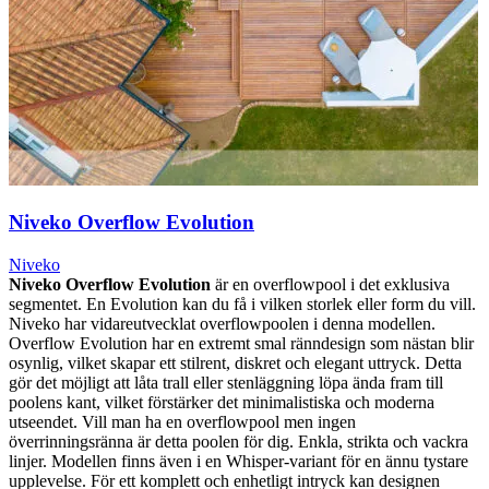
Niveko Overflow Evolution
Niveko
Niveko Overflow Evolution
är en overflowpool i det exklusiva
segmentet. En Evolution kan du få i vilken storlek eller form du vill.
Niveko har vidareutvecklat overflowpoolen i denna modellen.
Overflow Evolution har en extremt smal ränndesign som nästan blir
osynlig, vilket skapar ett stilrent, diskret och elegant uttryck. Detta
gör det möjligt att låta trall eller stenläggning löpa ända fram till
poolens kant, vilket förstärker det minimalistiska och moderna
utseendet. Vill man ha en overflowpool men ingen
överrinningsränna är detta poolen för dig. Enkla, strikta och vackra
linjer. Modellen finns även i en Whisper-variant för en ännu tystare
upplevelse. För ett komplett och enhetligt intryck kan designen