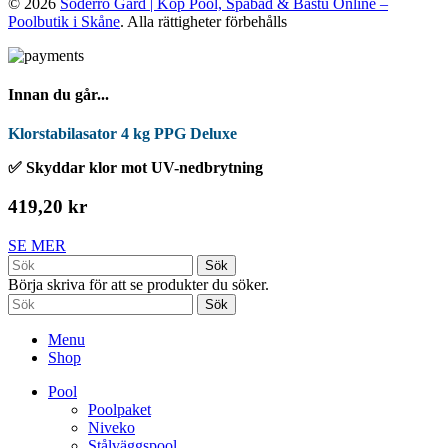
© 2026
Söderro Gård | Köp Pool, Spabad & Bastu Online –
Poolbutik i Skåne
. Alla rättigheter förbehålls
Innan du går...
Klorstabilasator 4 kg PPG Deluxe
✅ Skyddar klor mot UV-nedbrytning
419,20 kr
SE MER
Sök
Börja skriva för att se produkter du söker.
Sök
Menu
Shop
Pool
Poolpaket
Niveko
Stålväggspool