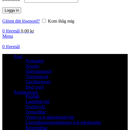
Logga in
Glömt ditt lösenord?
Kom ihåg mig
0
föremål
0,00
kr
Menu
0
föremål
Pool
Poolpaket
Niveko
Stålväggspool
Thermopool
Glasfiberpool
Steel pool
Pooltäckning
Pooltak
Lamellskydd
Poolskydd
Termofiltar
Vinter-och säkerhetsskydd
Upprullningsanordningar och teleskoprör
Reservdelar