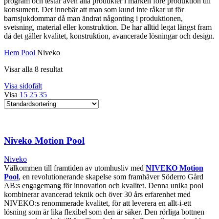
program och testar även alla produkter i marken före produktion till
konsument. Det innebär att man som kund inte råkar ut för
barnsjukdommar då man ändrat någonting i produktionen,
svetsning, material eller konstruktion. De har alltid legat längst fram
då det gäller kvalitet, konstruktion, avancerade lösningar och design.
Hem
Pool
Niveko
Visar alla 8 resultat
Visa sidofält
Visa
15
25
35
Niveko Motion Pool
Niveko
Välkommen till framtiden av utomhusliv med
NIVEKO Motion
Pool
, en revolutionerande skapelse som framhäver Söderro Gård
AB:s engagemang för innovation och kvalitet. Denna unika pool
kombinerar avancerad teknik och över 30 års erfarenhet med
NIVEKO:s renommerade kvalitet, för att leverera en allt-i-ett
lösning som är lika flexibel som den är säker. Den rörliga bottnen