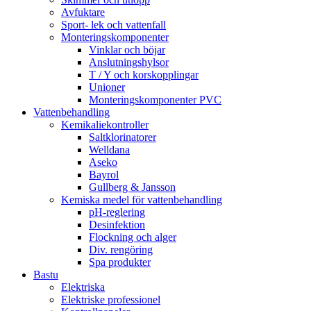
Avfuktare
Sport- lek och vattenfall
Monteringskomponenter
Vinklar och böjar
Anslutningshylsor
T / Y och korskopplingar
Unioner
Monteringskomponenter PVC
Vattenbehandling
Kemikaliekontroller
Saltklorinatorer
Welldana
Aseko
Bayrol
Gullberg & Jansson
Kemiska medel för vattenbehandling
pH-reglering
Desinfektion
Flockning och alger
Div. rengöring
Spa produkter
Bastu
Elektriska
Elektriske professionel