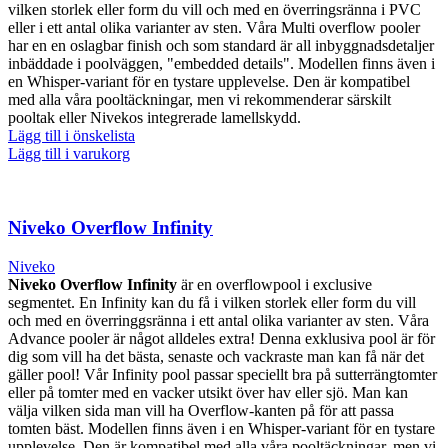
vilken storlek eller form du vill och med en överringsränna i PVC
eller i ett antal olika varianter av sten. Våra Multi overflow pooler
har en en oslagbar finish och som standard är all inbyggnadsdetaljer
inbäddade i poolväggen, "embedded details". Modellen finns även i
en Whisper-variant för en tystare upplevelse. Den är kompatibel
med alla våra pooltäckningar, men vi rekommenderar särskilt
pooltak eller Nivekos integrerade lamellskydd.
Lägg till i önskelista
Lägg till i varukorg
Niveko Overflow Infinity
Niveko
Niveko Overflow Infinity
är en overflowpool i exclusive
segmentet. En Infinity kan du få i vilken storlek eller form du vill
och med en överringgsränna i ett antal olika varianter av sten. Våra
Advance pooler är något alldeles extra! Denna exklusiva pool är för
dig som vill ha det bästa, senaste och vackraste man kan få när det
gäller pool! Vår Infinity pool passar speciellt bra på sutterrängtomter
eller på tomter med en vacker utsikt över hav eller sjö. Man kan
välja vilken sida man vill ha Overflow-kanten på för att passa
tomten bäst. Modellen finns även i en Whisper-variant för en tystare
upplevelse. Den är kompatibel med alla våra pooltäckningar, men vi