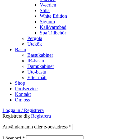
V-serien
Stilla
White Edition
Signum
Kall/varmbad
Spa Tillbehör
Pergola
Utekök
Bastu
Bastukabiner
IR-bastu
Dampkabiner
Ute-bastu
Efter mått
Shop
Poolservice
Kontakt
Om oss
Logga in / Registrera
Registrera dig
Registrera
Obligatoriskt
Användarnamn eller e-postadress
*
Obligatoriskt
Lösenord
*