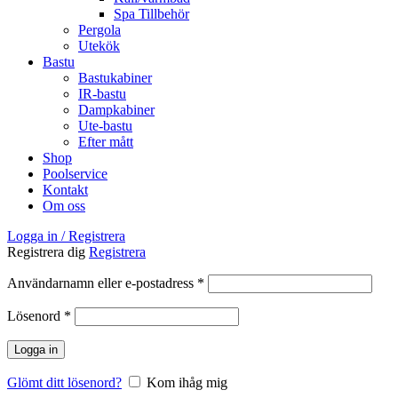
Spa Tillbehör
Pergola
Utekök
Bastu
Bastukabiner
IR-bastu
Dampkabiner
Ute-bastu
Efter mått
Shop
Poolservice
Kontakt
Om oss
Logga in / Registrera
Registrera dig
Registrera
Obligatoriskt
Användarnamn eller e-postadress
*
Obligatoriskt
Lösenord
*
Logga in
Glömt ditt lösenord?
Kom ihåg mig