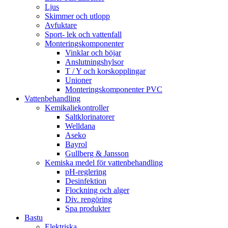
Ljus
Skimmer och utlopp
Avfuktare
Sport- lek och vattenfall
Monteringskomponenter
Vinklar och böjar
Anslutningshylsor
T / Y och korskopplingar
Unioner
Monteringskomponenter PVC
Vattenbehandling
Kemikaliekontroller
Saltklorinatorer
Welldana
Aseko
Bayrol
Gullberg & Jansson
Kemiska medel för vattenbehandling
pH-reglering
Desinfektion
Flockning och alger
Div. rengöring
Spa produkter
Bastu
Elektriska