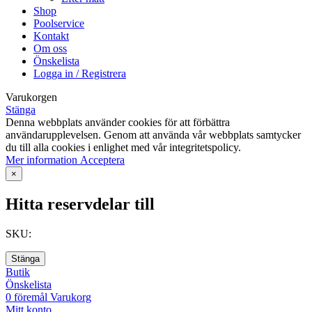
Shop
Poolservice
Kontakt
Om oss
Önskelista
Logga in / Registrera
Varukorgen
Stänga
Denna webbplats använder cookies för att förbättra
användarupplevelsen. Genom att använda vår webbplats samtycker
du till alla cookies i enlighet med vår integritetspolicy.
Mer
Mer information
Acceptera
information
×
Hitta reservdelar till
SKU:
Stänga
Butik
Önskelista
0
föremål
Varukorg
Mitt konto