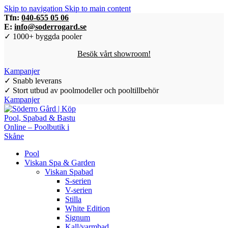
Skip to navigation
Skip to main content
Tfn:
040-655 05 06
🛍️ Kampanj & REA på Poolrobot | Spara upp till 3.548 kr | 👉👉
E:
info@soderrogard.se
Klicka och se priser
✓ 1000+ byggda pooler
🛍️ Kampanj & REA på Poolrobot | Spara upp till 3.548 kr | 👉👉
Besök vårt showroom!
Klicka och se priser
Kampanjer
✓ Snabb leverans
✓ Stort utbud av poolmodeller och pooltillbehör
Kampanjer
Pool
Viskan Spa & Garden
Viskan Spabad
S-serien
V-serien
Stilla
White Edition
Signum
Kall/varmbad