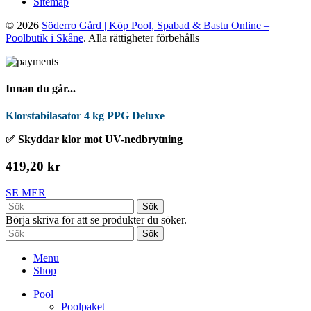
Sitemap
© 2026
Söderro Gård | Köp Pool, Spabad & Bastu Online –
Poolbutik i Skåne
. Alla rättigheter förbehålls
Innan du går...
Klorstabilasator 4 kg PPG Deluxe
✅ Skyddar klor mot UV-nedbrytning
419,20 kr
SE MER
Sök
Börja skriva för att se produkter du söker.
Sök
Menu
Shop
Pool
Poolpaket