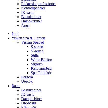
Elektriske professionel
Kontrollpaneler
IR-bastu
Bastukabiner
Dampkabiner
Ånga
Pool
Viskan Spa & Garden
Viskan Spabad
S-serien
V-serien
Stilla
White Edition
Signum
Kall/varmbad
Spa Tillbehör
Pergola
Utekök
Bastu
Bastukabiner
IR-bastu
Dampkabiner
Ute-bastu
Efter mått