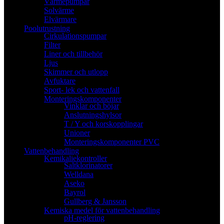
Värmepumpar
Solvärme
Elvärmare
Poolutrustning
Cirkulationspumpar
Filter
Liner och tillbehör
Ljus
Skimmer och utlopp
Avfuktare
Sport- lek och vattenfall
Monteringskomponenter
Vinklar och böjar
Anslutningshylsor
T / Y och korskopplingar
Unioner
Monteringskomponenter PVC
Vattenbehandling
Kemikaliekontroller
Saltklorinatorer
Welldana
Aseko
Bayrol
Gullberg & Jansson
Kemiska medel för vattenbehandling
pH-reglering