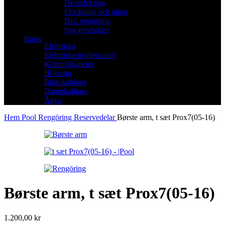
Desinfektion
Flockning och alger
Div. rengöring
Spa produkter
Bastu
Elektriska
Elektriske professionel
Kontrollpaneler
IR-bastu
Bastukabiner
Dampkabiner
Ånga
Hem
Pool
Rengöring
Reservedelar
Børste arm, t sæt Prox7(05-16)
Børste arm, t sæt Prox7(05-16)
1.200,00
kr