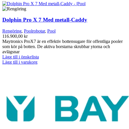
Dolphin Pro X 7 Med metall-Caddy
Rengöring
,
Poolrobotar
,
Pool
116.900,00
kr
Maytronics ProX7 är en effektiv bottensugare för offentliga pooler
som kör på botten. De aktiva borstarna skrubbar ytorna och
avlägsnar
Lägg till i önskelista
Lägg till i varukorg