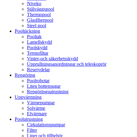
Niveko
Stålväggspool
Thermopool
Glasfiberpool
Steel pool
Pooltäckning
Pooltak
Lamellskydd
Poolskydd
Termofiltar
Vinter-och säkerhetsskydd
Upprullningsanordningar och teleskoprör
Reservdelar
Rengöring
Poolrobotar
Liten bottensugar
Rengöringsutrustning
Uppvärmning
Värmepumpar
Solvärme
Elvärmare
Poolutrustning
Cirkulationspumpar
Filter
Liner och tillbehör