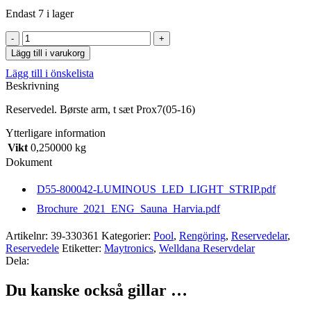
Endast 7 i lager
Børste
arm,
Lägg till i varukorg
t
Lägg till i önskelista
sæt
Beskrivning
Prox7(05-
16)
Reservedel. Børste arm, t sæt Prox7(05-16)
mängd
Ytterligare information
Vikt
0,250000 kg
Dokument
D55-800042-LUMINOUS_LED_LIGHT_STRIP.pdf
Brochure_2021_ENG_Sauna_Harvia.pdf
Artikelnr:
39-330361
Kategorier:
Pool
,
Rengöring
,
Reservedelar
,
Reservedele
Etiketter:
Maytronics
,
Welldana Reservdelar
Dela:
Du kanske också gillar …