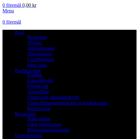
0
föremål
0,00
kr
Menu
0
föremål
Pool
Poolpaket
Niveko
Stålväggspool
Thermopool
Glasfiberpool
Steel pool
Pooltäckning
Pooltak
Lamellskydd
Poolskydd
Termofiltar
Vinter-och säkerhetsskydd
Upprullningsanordningar och teleskoprör
Reservdelar
Rengöring
Poolrobotar
Liten bottensugar
Rengöringsutrustning
Uppvärmning