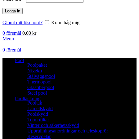
Logga in
Glömt ditt lösenord?
Kom ihåg mig
0
föremål
0,00
kr
Menu
0
föremål
Pool
Poolpaket
Niveko
Stålväggspool
Thermopool
Glasfiberpool
Steel pool
Pooltäckning
Pooltak
Lamellskydd
Poolskydd
Termofiltar
Vinter-och säkerhetsskydd
Upprullningsanordningar och teleskoprör
Reservdelar