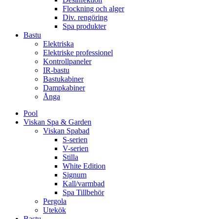
Flockning och alger
Div. rengöring
Spa produkter
Bastu
Elektriska
Elektriske professionel
Kontrollpaneler
IR-bastu
Bastukabiner
Dampkabiner
Ånga
Pool
Viskan Spa & Garden
Viskan Spabad
S-serien
V-serien
Stilla
White Edition
Signum
Kall/varmbad
Spa Tillbehör
Pergola
Utekök
Bastu