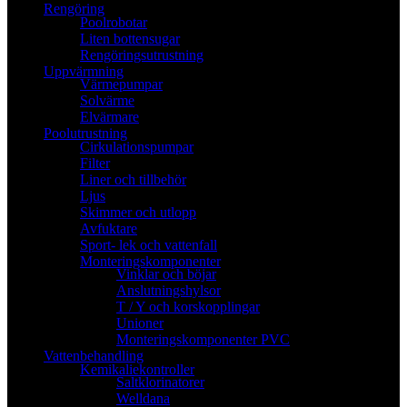
Rengöring
Poolrobotar
Liten bottensugar
Rengöringsutrustning
Uppvärmning
Värmepumpar
Solvärme
Elvärmare
Poolutrustning
Cirkulationspumpar
Filter
Liner och tillbehör
Ljus
Skimmer och utlopp
Avfuktare
Sport- lek och vattenfall
Monteringskomponenter
Vinklar och böjar
Anslutningshylsor
T / Y och korskopplingar
Unioner
Monteringskomponenter PVC
Vattenbehandling
Kemikaliekontroller
Saltklorinatorer
Welldana