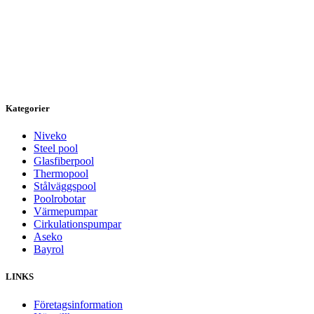
Kategorier
Niveko
Steel pool
Glasfiberpool
Thermopool
Stålväggspool
Poolrobotar
Värmepumpar
Cirkulationspumpar
Aseko
Bayrol
LINKS
Företagsinformation