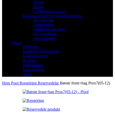
Aseko
Bayrol
Gullberg & Jansson
Kemiska medel för vattenbehandling
pH-reglering
Desinfektion
Flockning och alger
Div. rengöring
Spa produkter
Bastu
Elektriska
Elektriske professionel
Kontrollpaneler
IR-bastu
Bastukabiner
Dampkabiner
Ånga
Hem
Pool
Rengöring
Reservedelar
Børste front+bag Prox7(05-12)