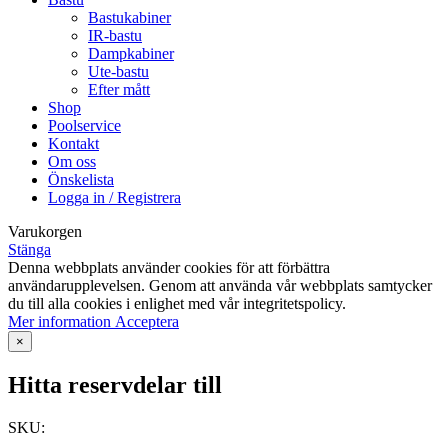
Bastukabiner
IR-bastu
Dampkabiner
Ute-bastu
Efter mått
Shop
Poolservice
Kontakt
Om oss
Önskelista
Logga in / Registrera
Varukorgen
Stänga
Denna webbplats använder cookies för att förbättra
användarupplevelsen. Genom att använda vår webbplats samtycker
du till alla cookies i enlighet med vår integritetspolicy.
Mer
Mer information
Acceptera
information
×
Hitta reservdelar till
SKU: