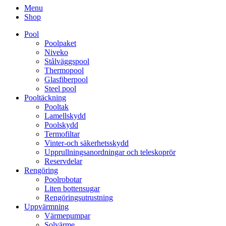
Menu
Shop
Pool
Poolpaket
Niveko
Stålväggspool
Thermopool
Glasfiberpool
Steel pool
Pooltäckning
Pooltak
Lamellskydd
Poolskydd
Termofiltar
Vinter-och säkerhetsskydd
Upprullningsanordningar och teleskoprör
Reservdelar
Rengöring
Poolrobotar
Liten bottensugar
Rengöringsutrustning
Uppvärmning
Värmepumpar
Solvärme