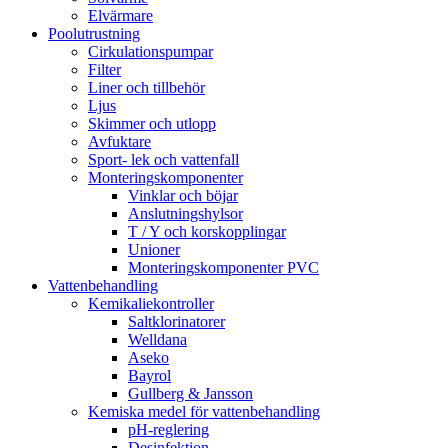
Elvärmare
Poolutrustning
Cirkulationspumpar
Filter
Liner och tillbehör
Ljus
Skimmer och utlopp
Avfuktare
Sport- lek och vattenfall
Monteringskomponenter
Vinklar och böjar
Anslutningshylsor
T / Y och korskopplingar
Unioner
Monteringskomponenter PVC
Vattenbehandling
Kemikaliekontroller
Saltklorinatorer
Welldana
Aseko
Bayrol
Gullberg & Jansson
Kemiska medel för vattenbehandling
pH-reglering
Desinfektion