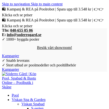
Skip to navigation
Skip to main content
🛍️ Kampanj & REA på Poolrobot | Spara upp till 3.548 kr | 👉👉
Klicka och se priser
🛍️ Kampanj & REA på Poolrobot | Spara upp till 3.548 kr | 👉👉
Klicka och se priser
Tfn:
040-655 05 06
E:
info@soderrogard.se
✓ 1000+ byggda pooler
Besök vårt showroom!
Kampanjer
✓ Snabb leverans
✓ Stort utbud av poolmodeller och pooltillbehör
Kampanjer
Pool
Viskan Spa & Garden
Viskan Spabad
S-serien