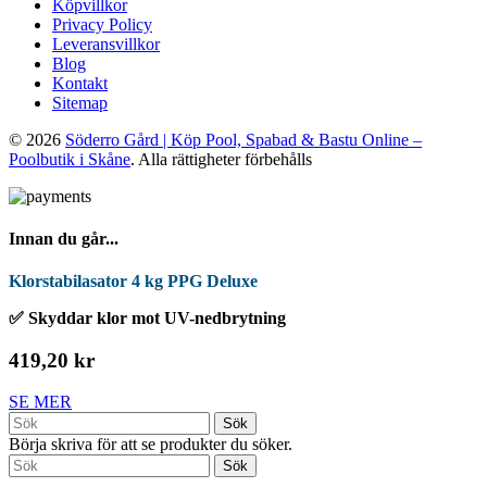
Köpvillkor
Privacy Policy
Leveransvillkor
Blog
Kontakt
Sitemap
© 2026
Söderro Gård | Köp Pool, Spabad & Bastu Online –
Poolbutik i Skåne
. Alla rättigheter förbehålls
Innan du går...
Klorstabilasator 4 kg PPG Deluxe
✅ Skyddar klor mot UV-nedbrytning
419,20 kr
SE MER
Sök
Börja skriva för att se produkter du söker.
Sök