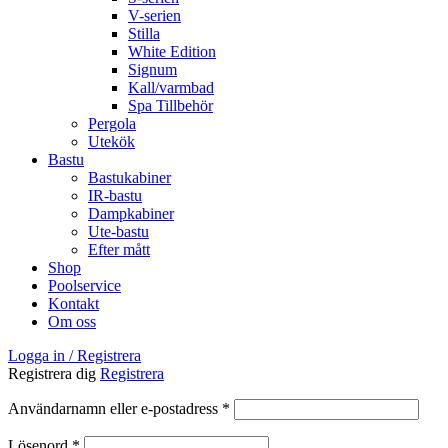
V-serien
Stilla
White Edition
Signum
Kall/varmbad
Spa Tillbehör
Pergola
Utekök
Bastu
Bastukabiner
IR-bastu
Dampkabiner
Ute-bastu
Efter mått
Shop
Poolservice
Kontakt
Om oss
Logga in / Registrera
Registrera dig
Registrera
Obligatoriskt
Användarnamn eller e-postadress
*
Obligatoriskt
Lösenord
*