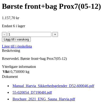
Børste front+bag Prox7(05-12)
1.157,70
kr
Endast 6 i lager
Børste
front+bag
Lägg till i varukorg
Prox7(05-
Lägg till i önskelista
12)
Beskrivning
mängd
Reservedel. Børste front+bag Prox7(05-12)
Ytterligare information
Vikt
0,750000 kg
Dokument
Manual_Harvia_Sikkerhedsgelender_D52-600046.pdf
55-020054_D71904H.pdf
Brochure_2021_ENG_Sauna_Harvia.pdf