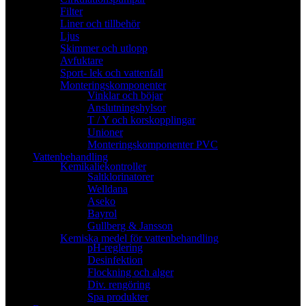
Filter
Liner och tillbehör
Ljus
Skimmer och utlopp
Avfuktare
Sport- lek och vattenfall
Monteringskomponenter
Vinklar och böjar
Anslutningshylsor
T / Y och korskopplingar
Unioner
Monteringskomponenter PVC
Vattenbehandling
Kemikaliekontroller
Saltklorinatorer
Welldana
Aseko
Bayrol
Gullberg & Jansson
Kemiska medel för vattenbehandling
pH-reglering
Desinfektion
Flockning och alger
Div. rengöring
Spa produkter