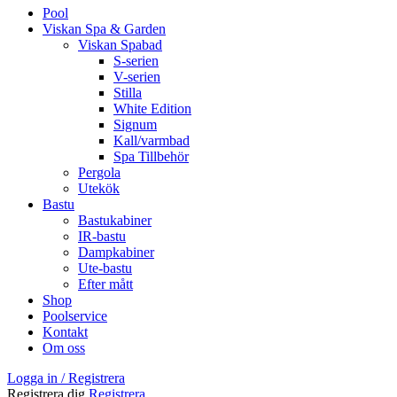
Pool
Viskan Spa & Garden
Viskan Spabad
S-serien
V-serien
Stilla
White Edition
Signum
Kall/varmbad
Spa Tillbehör
Pergola
Utekök
Bastu
Bastukabiner
IR-bastu
Dampkabiner
Ute-bastu
Efter mått
Shop
Poolservice
Kontakt
Om oss
Logga in / Registrera
Registrera dig
Registrera