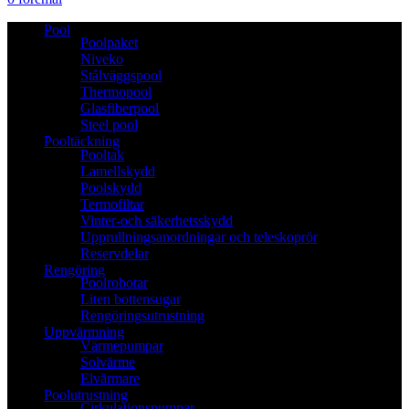
Pool
Poolpaket
Niveko
Stålväggspool
Thermopool
Glasfiberpool
Steel pool
Pooltäckning
Pooltak
Lamellskydd
Poolskydd
Termofiltar
Vinter-och säkerhetsskydd
Upprullningsanordningar och teleskoprör
Reservdelar
Rengöring
Poolrobotar
Liten bottensugar
Rengöringsutrustning
Uppvärmning
Värmepumpar
Solvärme
Elvärmare
Poolutrustning
Cirkulationspumpar