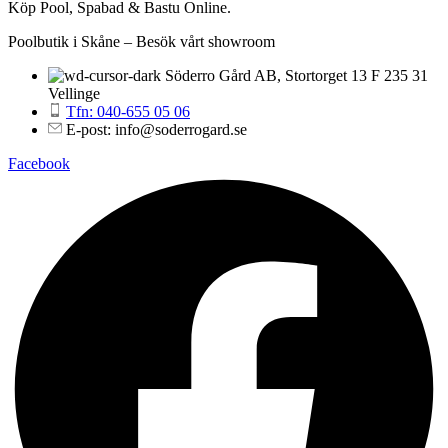
Köp Pool, Spabad & Bastu Online.
Poolbutik i Skåne – Besök vårt showroom
Söderro Gård AB, Stortorget 13 F 235 31
Vellinge
Tfn: 040-655 05 06
E-post: info@soderrogard.se
Facebook