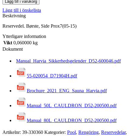
Lägg till i varukorg
Prox7(05-
Lägg till i önskelista
15)
Beskrivning
mängd
Reservedel. Børste, Side Prox7(05-15)
Ytterligare information
Vikt
0,060000 kg
Dokument
Manual_Harvia_Sikkerhedsgelender_D52-600046.pdf
55-020054_D71904H.pdf
Brochure_2021_ENG_Sauna_Harvia.pdf
Manual_50L_CAULDRON_D52-200500.pdf
Manual_80L_CAULDRON_D52-200500.pdf
Artikelnr:
39-330360
Kategorier:
Pool
,
Rengöring
,
Reservedelar
,