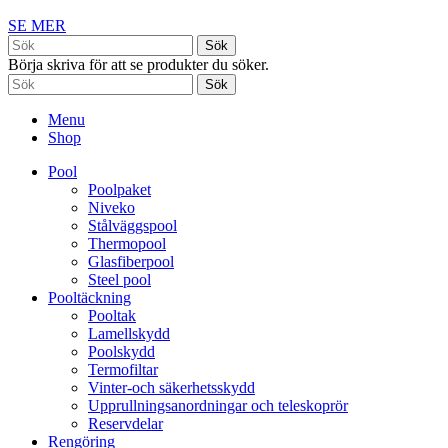
SE MER
Sök
Börja skriva för att se produkter du söker.
Sök
Menu
Shop
Pool
Poolpaket
Niveko
Stålväggspool
Thermopool
Glasfiberpool
Steel pool
Pooltäckning
Pooltak
Lamellskydd
Poolskydd
Termofiltar
Vinter-och säkerhetsskydd
Upprullningsanordningar och teleskoprör
Reservdelar
Rengöring