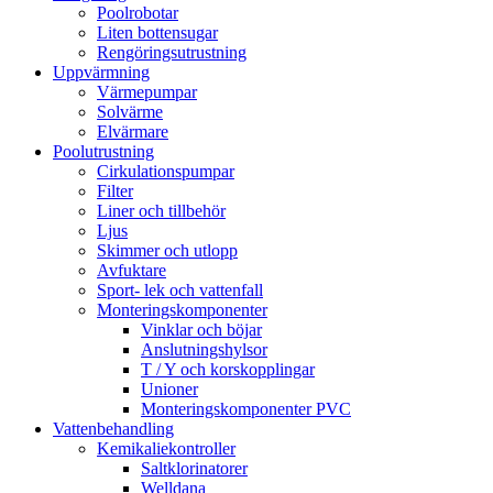
Poolrobotar
Liten bottensugar
Rengöringsutrustning
Uppvärmning
Värmepumpar
Solvärme
Elvärmare
Poolutrustning
Cirkulationspumpar
Filter
Liner och tillbehör
Ljus
Skimmer och utlopp
Avfuktare
Sport- lek och vattenfall
Monteringskomponenter
Vinklar och böjar
Anslutningshylsor
T / Y och korskopplingar
Unioner
Monteringskomponenter PVC
Vattenbehandling
Kemikaliekontroller
Saltklorinatorer
Welldana