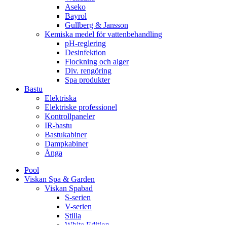
Aseko
Bayrol
Gullberg & Jansson
Kemiska medel för vattenbehandling
pH-reglering
Desinfektion
Flockning och alger
Div. rengöring
Spa produkter
Bastu
Elektriska
Elektriske professionel
Kontrollpaneler
IR-bastu
Bastukabiner
Dampkabiner
Ånga
Pool
Viskan Spa & Garden
Viskan Spabad
S-serien
V-serien
Stilla
White Edition