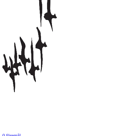
0
föremål