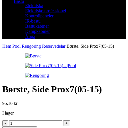
Bastu
Elektriska
Elektriske professionel
Kontrollpaneler
IR-bastu
Bastukabiner
Dampkabiner
Ånga
Hem
Pool
Rengöring
Reservedelar
Børste, Side Prox7(05-15)
Børste, Side Prox7(05-15)
95,10
kr
I lager
Børste,
Side