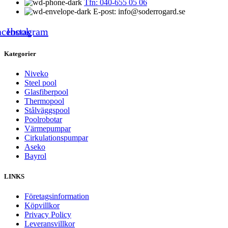
Tfn: 040-655 05 06
E-post: info@soderrogard.se
acebook
Instagram
Kategorier
Niveko
Steel pool
Glasfiberpool
Thermopool
Stålväggspool
Poolrobotar
Värmepumpar
Cirkulationspumpar
Aseko
Bayrol
LINKS
Företagsinformation
Köpvillkor
Privacy Policy
Leveransvillkor