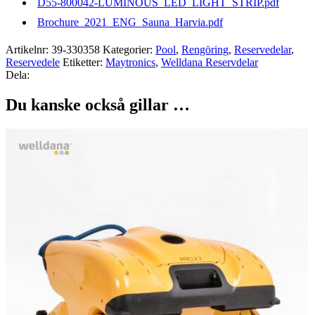
D55-800042-LUMINOUS_LED_LIGHT_STRIP.pdf
Brochure_2021_ENG_Sauna_Harvia.pdf
Artikelnr:
39-330358
Kategorier:
Pool
,
Rengöring
,
Reservedelar
,
Reservedele
Etiketter:
Maytronics
,
Welldana Reservdelar
Dela:
Du kanske också gillar …