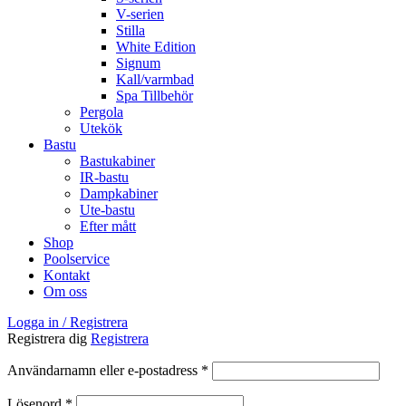
V-serien
Stilla
White Edition
Signum
Kall/varmbad
Spa Tillbehör
Pergola
Utekök
Bastu
Bastukabiner
IR-bastu
Dampkabiner
Ute-bastu
Efter mått
Shop
Poolservice
Kontakt
Om oss
Logga in / Registrera
Registrera dig
Registrera
Obligatoriskt
Användarnamn eller e-postadress
*
Obligatoriskt
Lösenord
*