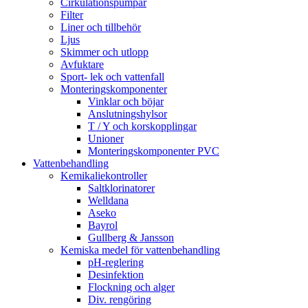
Cirkulationspumpar
Filter
Liner och tillbehör
Ljus
Skimmer och utlopp
Avfuktare
Sport- lek och vattenfall
Monteringskomponenter
Vinklar och böjar
Anslutningshylsor
T / Y och korskopplingar
Unioner
Monteringskomponenter PVC
Vattenbehandling
Kemikaliekontroller
Saltklorinatorer
Welldana
Aseko
Bayrol
Gullberg & Jansson
Kemiska medel för vattenbehandling
pH-reglering
Desinfektion
Flockning och alger
Div. rengöring