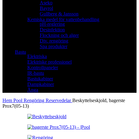
Aseko
Bayrol
Gullberg & Jansson
Kemiska medel för vattenbehandling
pH-reglering
Desinfektion
Flockning och alger
Div. rengöring
Spa produkter
Bastu
Elektriska
Elektriske professionel
Kontrollpaneler
IR-bastu
Bastukabiner
Dampkabiner
Ånga
Hem
Pool
Rengöring
Reservedelar
Beskyttelseskjold, bagerste
Prox7(05-13)