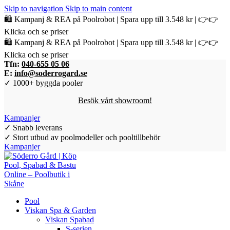
Skip to navigation
Skip to main content
🛍️ Kampanj & REA på Poolrobot | Spara upp till 3.548 kr | 👉👉
Klicka och se priser
🛍️ Kampanj & REA på Poolrobot | Spara upp till 3.548 kr | 👉👉
Klicka och se priser
Tfn:
040-655 05 06
E:
info@soderrogard.se
✓ 1000+ byggda pooler
Besök vårt showroom!
Kampanjer
✓ Snabb leverans
✓ Stort utbud av poolmodeller och pooltillbehör
Kampanjer
Pool
Viskan Spa & Garden
Viskan Spabad
S-serien