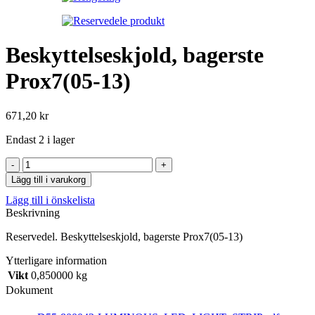
Beskyttelseskjold, bagerste
Prox7(05-13)
671,20
kr
Endast 2 i lager
Beskyttelseskjold,
bagerste
Lägg till i varukorg
Prox7(05-
Lägg till i önskelista
13)
Beskrivning
mängd
Reservedel. Beskyttelseskjold, bagerste Prox7(05-13)
Ytterligare information
Vikt
0,850000 kg
Dokument