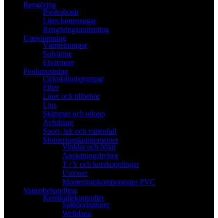
Rengöring
Poolrobotar
Liten bottensugar
Rengöringsutrustning
Uppvärmning
Värmepumpar
Solvärme
Elvärmare
Poolutrustning
Cirkulationspumpar
Filter
Liner och tillbehör
Ljus
Skimmer och utlopp
Avfuktare
Sport- lek och vattenfall
Monteringskomponenter
Vinklar och böjar
Anslutningshylsor
T / Y och korskopplingar
Unioner
Monteringskomponenter PVC
Vattenbehandling
Kemikaliekontroller
Saltklorinatorer
Welldana