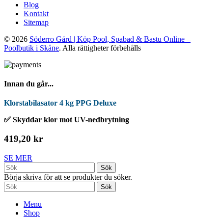
Blog
Kontakt
Sitemap
© 2026
Söderro Gård | Köp Pool, Spabad & Bastu Online –
Poolbutik i Skåne
. Alla rättigheter förbehålls
Innan du går...
Klorstabilasator 4 kg PPG Deluxe
✅ Skyddar klor mot UV-nedbrytning
419,20 kr
SE MER
Sök
Börja skriva för att se produkter du söker.
Sök
Menu
Shop