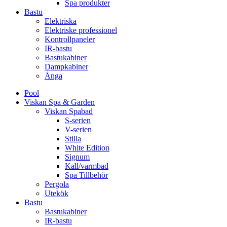
Spa produkter
Bastu
Elektriska
Elektriske professionel
Kontrollpaneler
IR-bastu
Bastukabiner
Dampkabiner
Ånga
Pool
Viskan Spa & Garden
Viskan Spabad
S-serien
V-serien
Stilla
White Edition
Signum
Kall/varmbad
Spa Tillbehör
Pergola
Utekök
Bastu
Bastukabiner
IR-bastu