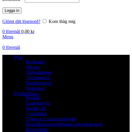
Logga in
Glömt ditt lösenord?
Kom ihåg mig
0
föremål
0,00
kr
Menu
0
föremål
Pool
Poolpaket
Niveko
Stålväggspool
Thermopool
Glasfiberpool
Steel pool
Pooltäckning
Pooltak
Lamellskydd
Poolskydd
Termofiltar
Vinter-och säkerhetsskydd
Upprullningsanordningar och teleskoprör
Reservdelar