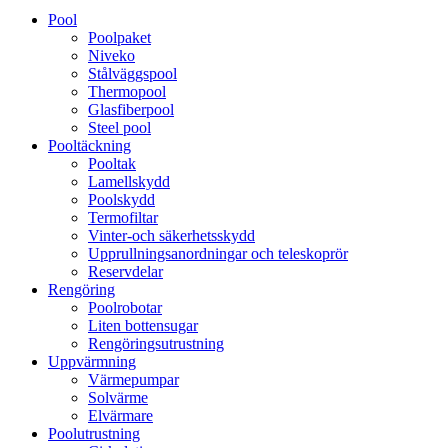
Pool
Poolpaket
Niveko
Stålväggspool
Thermopool
Glasfiberpool
Steel pool
Pooltäckning
Pooltak
Lamellskydd
Poolskydd
Termofiltar
Vinter-och säkerhetsskydd
Upprullningsanordningar och teleskoprör
Reservdelar
Rengöring
Poolrobotar
Liten bottensugar
Rengöringsutrustning
Uppvärmning
Värmepumpar
Solvärme
Elvärmare
Poolutrustning