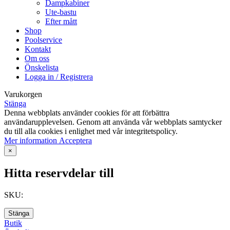
Dampkabiner
Ute-bastu
Efter mått
Shop
Poolservice
Kontakt
Om oss
Önskelista
Logga in / Registrera
Varukorgen
Stänga
Denna webbplats använder cookies för att förbättra
användarupplevelsen. Genom att använda vår webbplats samtycker
du till alla cookies i enlighet med vår integritetspolicy.
Mer
Mer information
Acceptera
information
×
Hitta reservdelar till
SKU:
Stänga
Butik