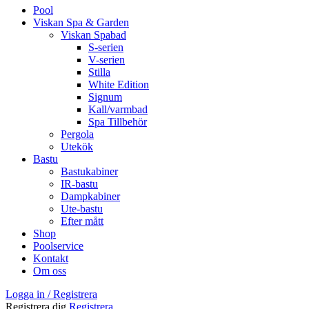
Pool
Viskan Spa & Garden
Viskan Spabad
S-serien
V-serien
Stilla
White Edition
Signum
Kall/varmbad
Spa Tillbehör
Pergola
Utekök
Bastu
Bastukabiner
IR-bastu
Dampkabiner
Ute-bastu
Efter mått
Shop
Poolservice
Kontakt
Om oss
Logga in / Registrera
Registrera dig
Registrera