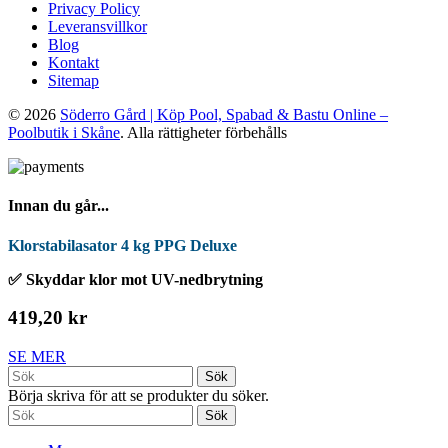
Privacy Policy
Leveransvillkor
Blog
Kontakt
Sitemap
© 2026
Söderro Gård | Köp Pool, Spabad & Bastu Online –
Poolbutik i Skåne
. Alla rättigheter förbehålls
Innan du går...
Klorstabilasator 4 kg PPG Deluxe
✅ Skyddar klor mot UV-nedbrytning
419,20 kr
SE MER
Sök
Börja skriva för att se produkter du söker.
Sök