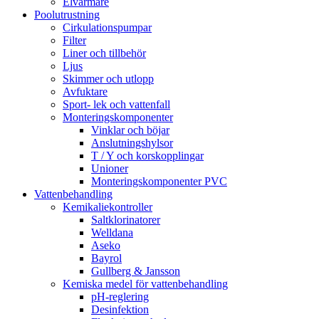
Elvärmare
Poolutrustning
Cirkulationspumpar
Filter
Liner och tillbehör
Ljus
Skimmer och utlopp
Avfuktare
Sport- lek och vattenfall
Monteringskomponenter
Vinklar och böjar
Anslutningshylsor
T / Y och korskopplingar
Unioner
Monteringskomponenter PVC
Vattenbehandling
Kemikaliekontroller
Saltklorinatorer
Welldana
Aseko
Bayrol
Gullberg & Jansson
Kemiska medel för vattenbehandling
pH-reglering
Desinfektion