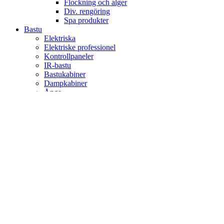
Flockning och alger
Div. rengöring
Spa produkter
Bastu
Elektriska
Elektriske professionel
Kontrollpaneler
IR-bastu
Bastukabiner
Dampkabiner
Ånga
Pool
Viskan Spa & Garden
Viskan Spabad
S-serien
V-serien
Stilla
White Edition
Signum
Kall/varmbad
Spa Tillbehör
Pergola
Utekök
Bastu