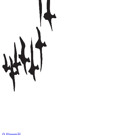
0
föremål