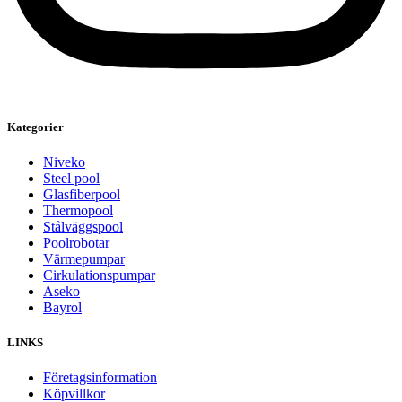
Kategorier
Niveko
Steel pool
Glasfiberpool
Thermopool
Stålväggspool
Poolrobotar
Värmepumpar
Cirkulationspumpar
Aseko
Bayrol
LINKS
Företagsinformation
Köpvillkor