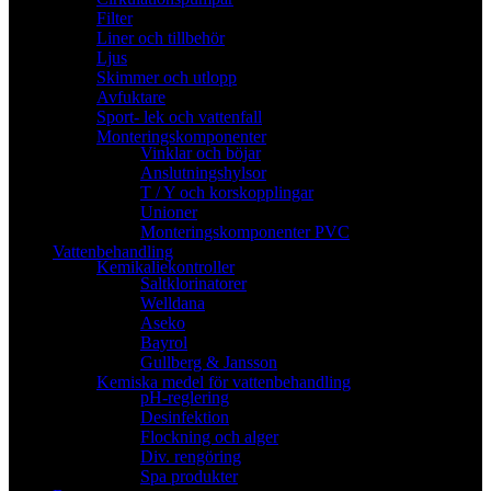
Filter
Liner och tillbehör
Ljus
Skimmer och utlopp
Avfuktare
Sport- lek och vattenfall
Monteringskomponenter
Vinklar och böjar
Anslutningshylsor
T / Y och korskopplingar
Unioner
Monteringskomponenter PVC
Vattenbehandling
Kemikaliekontroller
Saltklorinatorer
Welldana
Aseko
Bayrol
Gullberg & Jansson
Kemiska medel för vattenbehandling
pH-reglering
Desinfektion
Flockning och alger
Div. rengöring
Spa produkter