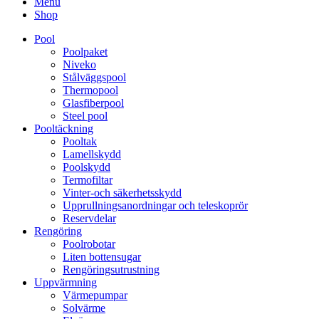
Menu
Shop
Pool
Poolpaket
Niveko
Stålväggspool
Thermopool
Glasfiberpool
Steel pool
Pooltäckning
Pooltak
Lamellskydd
Poolskydd
Termofiltar
Vinter-och säkerhetsskydd
Upprullningsanordningar och teleskoprör
Reservdelar
Rengöring
Poolrobotar
Liten bottensugar
Rengöringsutrustning
Uppvärmning
Värmepumpar
Solvärme