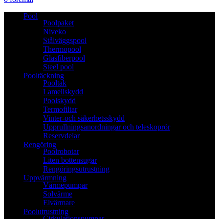
Pool
Poolpaket
Niveko
Stålväggspool
Thermopool
Glasfiberpool
Steel pool
Pooltäckning
Pooltak
Lamellskydd
Poolskydd
Termofiltar
Vinter-och säkerhetsskydd
Upprullningsanordningar och teleskoprör
Reservdelar
Rengöring
Poolrobotar
Liten bottensugar
Rengöringsutrustning
Uppvärmning
Värmepumpar
Solvärme
Elvärmare
Poolutrustning
Cirkulationspumpar