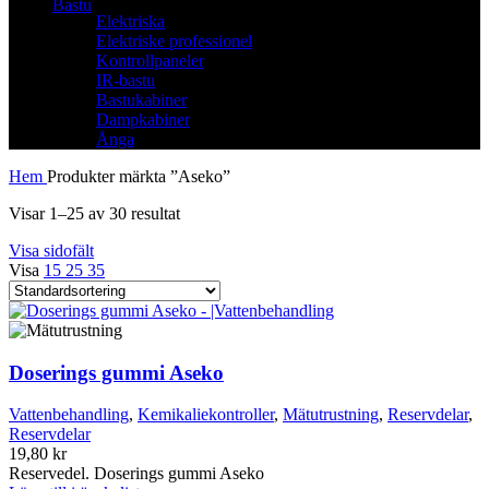
Bastu
Elektriska
Elektriske professionel
Kontrollpaneler
IR-bastu
Bastukabiner
Dampkabiner
Ånga
Hem
Produkter märkta ”Aseko”
Visar 1–25 av 30 resultat
Visa sidofält
Visa
15
25
35
Doserings gummi Aseko
Vattenbehandling
,
Kemikaliekontroller
,
Mätutrustning
,
Reservdelar
,
Reservdelar
19,80
kr
Reservedel. Doserings gummi Aseko