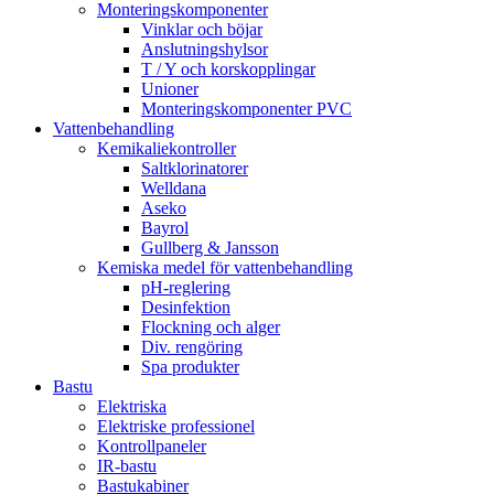
Monteringskomponenter
Vinklar och böjar
Anslutningshylsor
T / Y och korskopplingar
Unioner
Monteringskomponenter PVC
Vattenbehandling
Kemikaliekontroller
Saltklorinatorer
Welldana
Aseko
Bayrol
Gullberg & Jansson
Kemiska medel för vattenbehandling
pH-reglering
Desinfektion
Flockning och alger
Div. rengöring
Spa produkter
Bastu
Elektriska
Elektriske professionel
Kontrollpaneler
IR-bastu
Bastukabiner