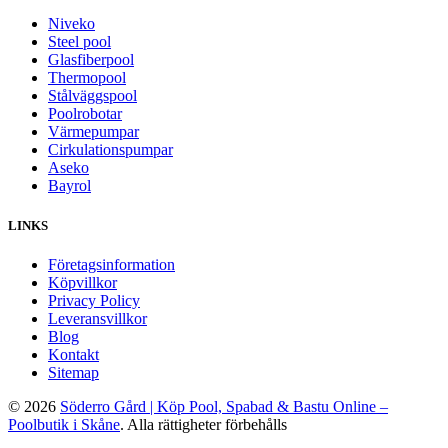
Niveko
Steel pool
Glasfiberpool
Thermopool
Stålväggspool
Poolrobotar
Värmepumpar
Cirkulationspumpar
Aseko
Bayrol
LINKS
Företagsinformation
Köpvillkor
Privacy Policy
Leveransvillkor
Blog
Kontakt
Sitemap
© 2026
Söderro Gård | Köp Pool, Spabad & Bastu Online –
Poolbutik i Skåne
. Alla rättigheter förbehålls