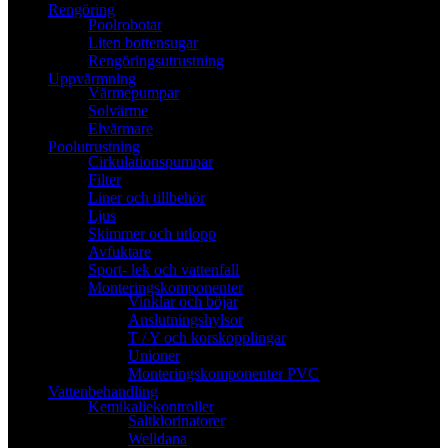
Rengöring
Poolrobotar
Liten bottensugar
Rengöringsutrustning
Uppvärmning
Värmepumpar
Solvärme
Elvärmare
Poolutrustning
Cirkulationspumpar
Filter
Liner och tillbehör
Ljus
Skimmer och utlopp
Avfuktare
Sport- lek och vattenfall
Monteringskomponenter
Vinklar och böjar
Anslutningshylsor
T / Y och korskopplingar
Unioner
Monteringskomponenter PVC
Vattenbehandling
Kemikaliekontroller
Saltklorinatorer
Welldana