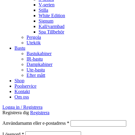
V-serien
Stilla
White Edition
Signum
Kall/varmbad
Spa Tillbehör
Pergola
Utekök
Bastu
Bastukabiner
IR-bastu
Dampkabiner
Ute-bastu
Efter mått
Shop
Poolservice
Kontakt
Om oss
Logga in / Registrera
Registrera dig
Registrera
Obligatoriskt
Användarnamn eller e-postadress
*
Obligatoriskt
Lösenord
*