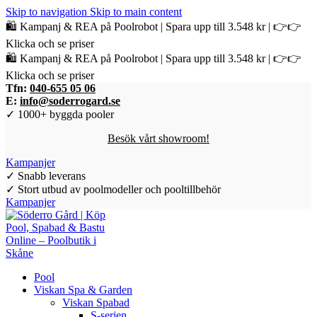
Skip to navigation
Skip to main content
🛍️ Kampanj & REA på Poolrobot | Spara upp till 3.548 kr | 👉👉
Klicka och se priser
🛍️ Kampanj & REA på Poolrobot | Spara upp till 3.548 kr | 👉👉
Klicka och se priser
Tfn:
040-655 05 06
E:
info@soderrogard.se
✓ 1000+ byggda pooler
Besök vårt showroom!
Kampanjer
✓ Snabb leverans
✓ Stort utbud av poolmodeller och pooltillbehör
Kampanjer
Pool
Viskan Spa & Garden
Viskan Spabad
S-serien