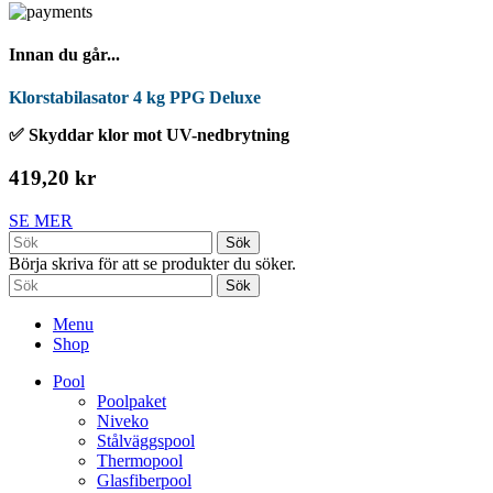
Innan du går...
Klorstabilasator 4 kg PPG Deluxe
✅ Skyddar klor mot UV-nedbrytning
419,20 kr
SE MER
Sök
Börja skriva för att se produkter du söker.
Sök
Menu
Shop
Pool
Poolpaket
Niveko
Stålväggspool
Thermopool
Glasfiberpool