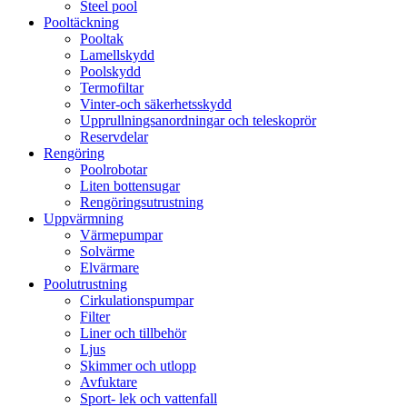
Steel pool
Pooltäckning
Pooltak
Lamellskydd
Poolskydd
Termofiltar
Vinter-och säkerhetsskydd
Upprullningsanordningar och teleskoprör
Reservdelar
Rengöring
Poolrobotar
Liten bottensugar
Rengöringsutrustning
Uppvärmning
Värmepumpar
Solvärme
Elvärmare
Poolutrustning
Cirkulationspumpar
Filter
Liner och tillbehör
Ljus
Skimmer och utlopp
Avfuktare
Sport- lek och vattenfall