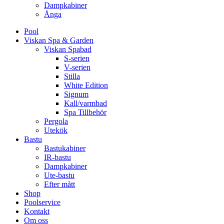
Dampkabiner
Ånga
Pool
Viskan Spa & Garden
Viskan Spabad
S-serien
V-serien
Stilla
White Edition
Signum
Kall/varmbad
Spa Tillbehör
Pergola
Utekök
Bastu
Bastukabiner
IR-bastu
Dampkabiner
Ute-bastu
Efter mått
Shop
Poolservice
Kontakt
Om oss