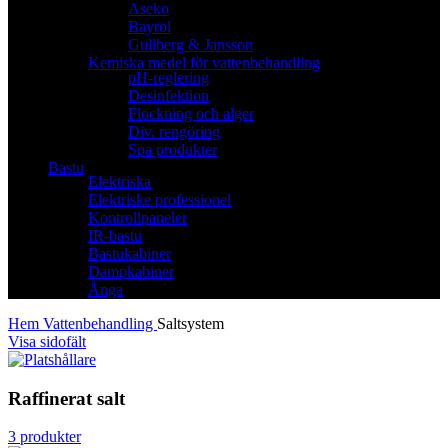
Aseko
Bayrol
Gullberg & Jansson
Kemiska medel för vattenbehandling
pH-reglering
Desinfektion
Flockning och alger
Div. rengöring
Spa produkter
Bastu
Elektriska
Elektriske professionel
Kontrollpaneler
IR-bastu
Bastukabiner
Dampkabiner
Ånga
Hem
Vattenbehandling
Saltsystem
Visa sidofält
Raffinerat salt
3 produkter