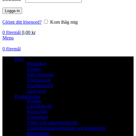
Logga in
Glömt ditt lösenord?
Kom ihåg mig
0
föremål
0,00
kr
Menu
0
föremål
Pool
Poolpaket
Niveko
Stålväggspool
Thermopool
Glasfiberpool
Steel pool
Pooltäckning
Pooltak
Lamellskydd
Poolskydd
Termofiltar
Vinter-och säkerhetsskydd
Upprullningsanordningar och teleskoprör
Reservdelar