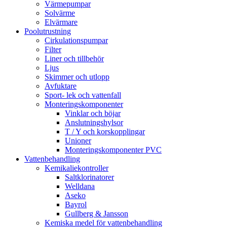
Värmepumpar
Solvärme
Elvärmare
Poolutrustning
Cirkulationspumpar
Filter
Liner och tillbehör
Ljus
Skimmer och utlopp
Avfuktare
Sport- lek och vattenfall
Monteringskomponenter
Vinklar och böjar
Anslutningshylsor
T / Y och korskopplingar
Unioner
Monteringskomponenter PVC
Vattenbehandling
Kemikaliekontroller
Saltklorinatorer
Welldana
Aseko
Bayrol
Gullberg & Jansson
Kemiska medel för vattenbehandling