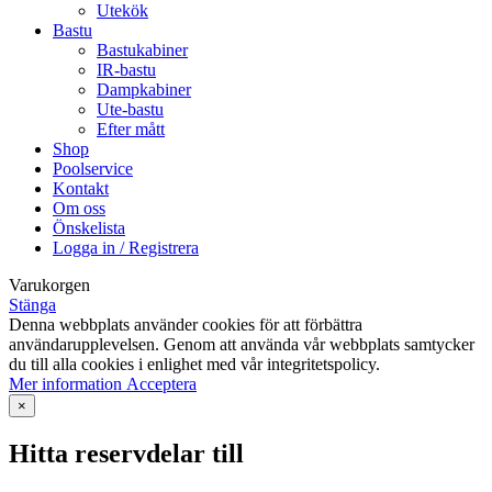
Utekök
Bastu
Bastukabiner
IR-bastu
Dampkabiner
Ute-bastu
Efter mått
Shop
Poolservice
Kontakt
Om oss
Önskelista
Logga in / Registrera
Varukorgen
Stänga
Denna webbplats använder cookies för att förbättra
användarupplevelsen. Genom att använda vår webbplats samtycker
du till alla cookies i enlighet med vår integritetspolicy.
Mer
Mer information
Acceptera
information
×
Hitta reservdelar till