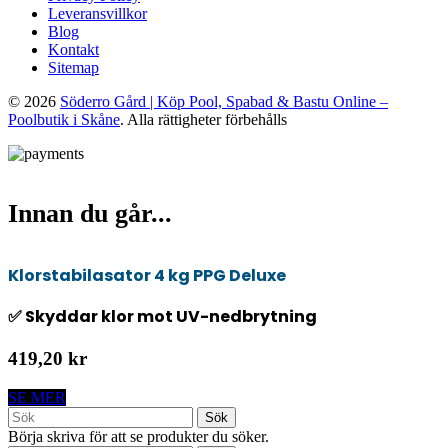
Leveransvillkor
Blog
Kontakt
Sitemap
© 2026
Söderro Gård | Köp Pool, Spabad & Bastu Online –
Poolbutik i Skåne
. Alla rättigheter förbehålls
Innan du går...
Klorstabilasator 4 kg PPG Deluxe
✅ Skyddar klor mot UV-nedbrytning
419,20 kr
SE MER
Sök
Börja skriva för att se produkter du söker.