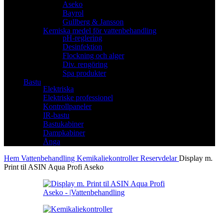
Aseko
Bayrol
Gullberg & Jansson
Kemiska medel för vattenbehandling
pH-reglering
Desinfektion
Flockning och alger
Div. rengöring
Spa produkter
Bastu
Elektriska
Elektriske professionel
Kontrollpaneler
IR-bastu
Bastukabiner
Dampkabiner
Ånga
Hem
Vattenbehandling
Kemikaliekontroller
Reservdelar
Display m.
Print til ASIN Aqua Profi Aseko