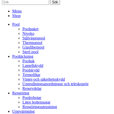
Sök
Menu
Shop
Pool
Poolpaket
Niveko
Stålväggspool
Thermopool
Glasfiberpool
Steel pool
Pooltäckning
Pooltak
Lamellskydd
Poolskydd
Termofiltar
Vinter-och säkerhetsskydd
Upprullningsanordningar och teleskoprör
Reservdelar
Rengöring
Poolrobotar
Liten bottensugar
Rengöringsutrustning
Uppvärmning