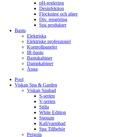
pH-reglering
Desinfektion
Flockning och alger
Div. rengöring
Spa produkter
Bastu
Elektriska
Elektriske professionel
Kontrollpaneler
IR-bastu
Bastukabiner
Dampkabiner
Ånga
Pool
Viskan Spa & Garden
Viskan Spabad
S-serien
V-serien
Stilla
White Edition
Signum
Kall/varmbad
Spa Tillbehör
Pergola