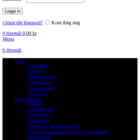
Logga in
Glömt ditt lösenord?
Kom ihåg mig
0
föremål
0,00
kr
Menu
0
föremål
Pool
Poolpaket
Niveko
Stålväggspool
Thermopool
Glasfiberpool
Steel pool
Pooltäckning
Pooltak
Lamellskydd
Poolskydd
Termofiltar
Vinter-och säkerhetsskydd
Upprullningsanordningar och teleskoprör
Reservdelar