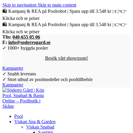
Skip to navigation
Skip to main content
🛍️ Kampanj & REA på Poolrobot | Spara upp till 3.548 kr | 👉👉
Klicka och se priser
🛍️ Kampanj & REA på Poolrobot | Spara upp till 3.548 kr | 👉👉
Klicka och se priser
Tfn:
040-655 05 06
E:
info@soderrogard.se
✓ 1000+ byggda pooler
Besök vårt showroom!
Kampanjer
✓ Snabb leverans
✓ Stort utbud av poolmodeller och pooltillbehör
Kampanjer
Pool
Viskan Spa & Garden
Viskan Spabad
S-serien