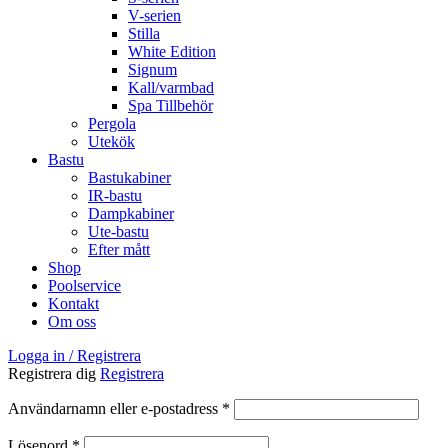
V-serien
Stilla
White Edition
Signum
Kall/varmbad
Spa Tillbehör
Pergola
Utekök
Bastu
Bastukabiner
IR-bastu
Dampkabiner
Ute-bastu
Efter mått
Shop
Poolservice
Kontakt
Om oss
Logga in / Registrera
Registrera dig
Registrera
Obligatoriskt
Användarnamn eller e-postadress
*
Obligatoriskt
Lösenord
*