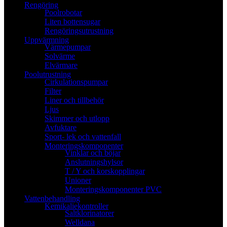
Rengöring
Poolrobotar
Liten bottensugar
Rengöringsutrustning
Uppvärmning
Värmepumpar
Solvärme
Elvärmare
Poolutrustning
Cirkulationspumpar
Filter
Liner och tillbehör
Ljus
Skimmer och utlopp
Avfuktare
Sport- lek och vattenfall
Monteringskomponenter
Vinklar och böjar
Anslutningshylsor
T / Y och korskopplingar
Unioner
Monteringskomponenter PVC
Vattenbehandling
Kemikaliekontroller
Saltklorinatorer
Welldana