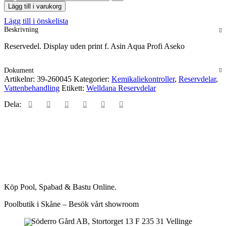
uden
Lägg till i varukorg
print
Lägg till i önskelista
f.
Beskrivning
Asin
Aqua
Reservedel. Display uden print f. Asin Aqua Profi Aseko
Profi
Aseko
mängd
Dokument
Artikelnr:
39-260045
Kategorier:
Kemikaliekontroller
,
Reservdelar
,
Vattenbehandling
Etikett:
Welldana Reservdelar
Dela:
Köp Pool, Spabad & Bastu Online.
Poolbutik i Skåne – Besök vårt showroom
Söderro Gård AB, Stortorget 13 F 235 31 Vellinge