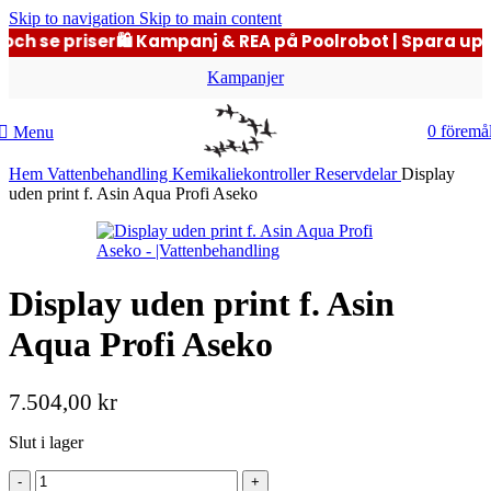
Skip to navigation
Skip to main content
och se priser
🛍️ Kampanj & REA på Poolrobot | Spara upp ti
Kampanjer
0
föremå
Menu
Hem
Vattenbehandling
Kemikaliekontroller
Reservdelar
Display
uden print f. Asin Aqua Profi Aseko
Display uden print f. Asin
Aqua Profi Aseko
7.504,00
kr
Slut i lager
Display