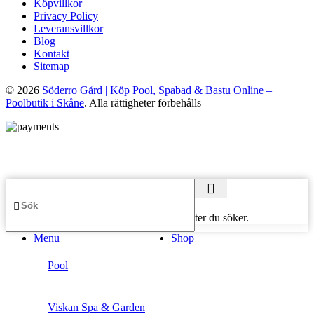
Köpvillkor
Privacy Policy
Leveransvillkor
Blog
Kontakt
Sitemap
© 2026
Söderro Gård | Köp Pool, Spabad & Bastu Online –
Poolbutik i Skåne
. Alla rättigheter förbehålls
Börja skriva för att se produkter du söker.
Menu
Shop
Pool
Viskan Spa & Garden