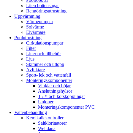
Poolrobotar
Liten bottensugar
Rengöringsutrustning
Uppvärmning
Värmepumpar
Solvärme
Elvärmare
Poolutrustning
Cirkulationspumpar
Filter
Liner och tillbehör
Ljus
Skimmer och utlopp
Avfuktare
Sport- lek och vattenfall
Monteringskomponenter
Vinklar och böjar
Anslutningshylsor
T / Y och korskopplingar
Unioner
Monteringskomponenter PVC
Vattenbehandling
Kemikaliekontroller
Saltklorinatorer
Welldana