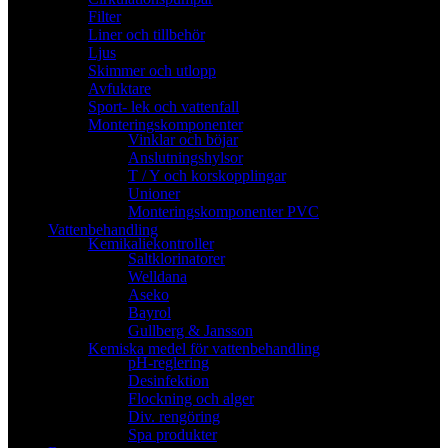
Filter
Liner och tillbehör
Ljus
Skimmer och utlopp
Avfuktare
Sport- lek och vattenfall
Monteringskomponenter
Vinklar och böjar
Anslutningshylsor
T / Y och korskopplingar
Unioner
Monteringskomponenter PVC
Vattenbehandling
Kemikaliekontroller
Saltklorinatorer
Welldana
Aseko
Bayrol
Gullberg & Jansson
Kemiska medel för vattenbehandling
pH-reglering
Desinfektion
Flockning och alger
Div. rengöring
Spa produkter