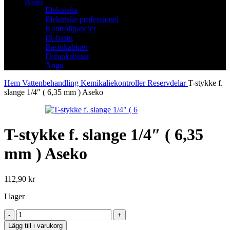
Bastu
Elektriska
Elektriske professionel
Kontrollpaneler
IR-bastu
Bastukabiner
Dampkabiner
Ånga
Hem
Vattenbehandling
Kemikaliekontroller
Reservdelar
T-stykke f.
slange 1/4″ ( 6,35 mm ) Aseko
T-stykke f. slange 1/4″ ( 6,35
mm ) Aseko
112,90
kr
I lager
T-
stykke
Lägg till i varukorg