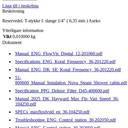
f.
Lägg till i önskelista
slange
Beskrivning
1/4"
(
Reservedel. T-stykke f. slange 1/4″ ( 6,35 mm ) Aseko
6,35
mm
Ytterligare information
)
Vikt
0,010000 kg
Aseko
mängd
Dokument
Manual_ENG_FlowVis_Digital_12-201060.pdf
Specifications_ENG_Koral_Frequency_36-201220.pdf
Manual_ENG_DK_SE_Koral_Frequency_36-201220.pdf
51-
800600_Manual_Instalation_Nova_Steam_Shower_cabin.pdf
Specification_PPG_Deluxe_Filter_D45-400600.pdf
Manual_2025_DK_Hayward_Max_Flo_Vari_Speed_36-
104250.pdf
SPECs_maxfloxlvstd_en_36-104250.pdf
Troubleshooting_ENG_Control_station_30-202050.pdf
Manual_ENG_Control_station_30-202050.pdf