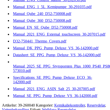
Manual_ENG_1_5L_Kemipumpe_30-291035.pdf
Manual_Qube_240_D52-750008.pdf
Manual_Qube_360_D52-750008.pdf
Manual_EN_SE_Qube_D52-750008.pdf
Manual_2021_ENG_External_touchscreen_30-207015.pdf
D32-750441_Thermo_Covers.pdf
Manual_DK_PPG_Pump_Deluxe_VS_36-142000.pdf
Datasheet_SE_PPG_Pump_Deluxe_VS_36-142000.pdf
Manual_2025_SE_PPG_Styroporsten_Plus_1000_PS40_PS8
573010.pdf
Specifications_SE_PPG_Pump_Deluxe_ECO_36-
142000.pdf
Manual_2021_ENG_ASIN_Salt_25_30-207005.pdf
Manual_SE_PPG_Pump_Deluxe_VS_36-142000.pdf
Artikelnr:
39-260040
Kategorier:
Kemikaliekontroller
,
Reservdelar
,
Vattenbehandling
Etikett:
Welldana Reservdelar