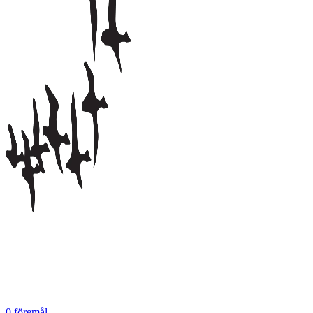
0
föremål