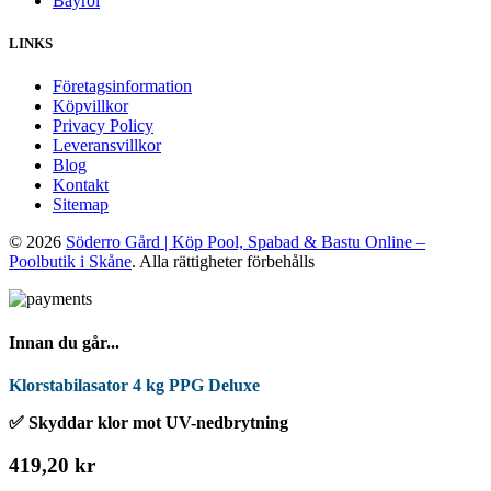
Bayrol
LINKS
Företagsinformation
Köpvillkor
Privacy Policy
Leveransvillkor
Blog
Kontakt
Sitemap
© 2026
Söderro Gård | Köp Pool, Spabad & Bastu Online –
Poolbutik i Skåne
. Alla rättigheter förbehålls
Innan du går...
Klorstabilasator 4 kg PPG Deluxe
✅ Skyddar klor mot UV-nedbrytning
419,20 kr