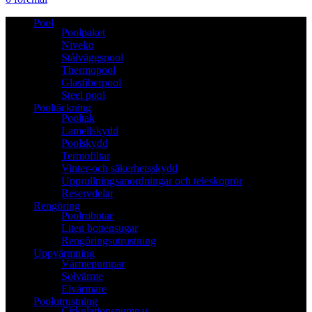
Pool
Poolpaket
Niveko
Stålväggspool
Thermopool
Glasfiberpool
Steel pool
Pooltäckning
Pooltak
Lamellskydd
Poolskydd
Termofiltar
Vinter-och säkerhetsskydd
Upprullningsanordningar och teleskoprör
Reservdelar
Rengöring
Poolrobotar
Liten bottensugar
Rengöringsutrustning
Uppvärmning
Värmepumpar
Solvärme
Elvärmare
Poolutrustning
Cirkulationspumpar