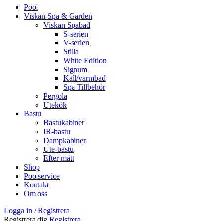
Pool
Viskan Spa & Garden
Viskan Spabad
S-serien
V-serien
Stilla
White Edition
Signum
Kall/varmbad
Spa Tillbehör
Pergola
Utekök
Bastu
Bastukabiner
IR-bastu
Dampkabiner
Ute-bastu
Efter mått
Shop
Poolservice
Kontakt
Om oss
Logga in / Registrera
Registrera dig
Registrera