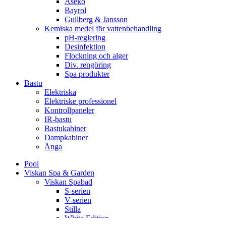
Aseko
Bayrol
Gullberg & Jansson
Kemiska medel för vattenbehandling
pH-reglering
Desinfektion
Flockning och alger
Div. rengöring
Spa produkter
Bastu
Elektriska
Elektriske professionel
Kontrollpaneler
IR-bastu
Bastukabiner
Dampkabiner
Ånga
Pool
Viskan Spa & Garden
Viskan Spabad
S-serien
V-serien
Stilla
White Edition