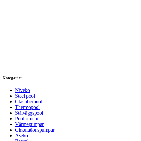
Kategorier
Niveko
Steel pool
Glasfiberpool
Thermopool
Stålväggspool
Poolrobotar
Värmepumpar
Cirkulationspumpar
Aseko