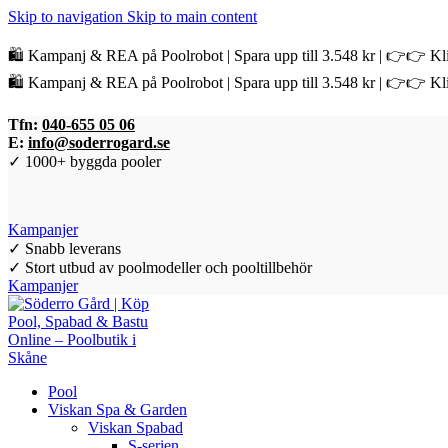
Skip to navigation
Skip to main content
🛍️ Kampanj & REA på Poolrobot | Spara upp till 3.548 kr | 👉👉 Kli
🛍️ Kampanj & REA på Poolrobot | Spara upp till 3.548 kr | 👉👉 Kli
Tfn:
040-655 05 06
E:
info@soderrogard.se
✓ 1000+ byggda pooler
Kampanjer
✓ Snabb leverans
✓ Stort utbud av poolmodeller och pooltillbehör
Kampanjer
Pool
Viskan Spa & Garden
Viskan Spabad
S-serien