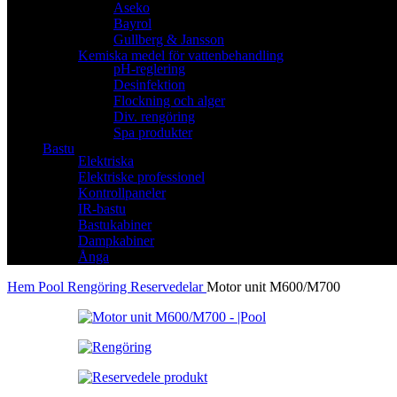
Aseko
Bayrol
Gullberg & Jansson
Kemiska medel för vattenbehandling
pH-reglering
Desinfektion
Flockning och alger
Div. rengöring
Spa produkter
Bastu
Elektriska
Elektriske professionel
Kontrollpaneler
IR-bastu
Bastukabiner
Dampkabiner
Ånga
Hem
Pool
Rengöring
Reservedelar
Motor unit M600/M700