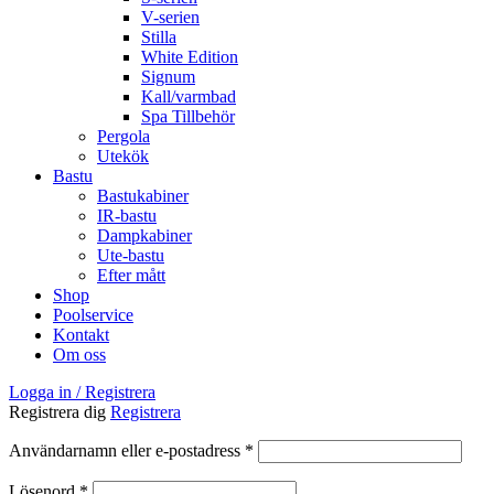
V-serien
Stilla
White Edition
Signum
Kall/varmbad
Spa Tillbehör
Pergola
Utekök
Bastu
Bastukabiner
IR-bastu
Dampkabiner
Ute-bastu
Efter mått
Shop
Poolservice
Kontakt
Om oss
Logga in / Registrera
Registrera dig
Registrera
Användarnamn eller e-postadress
*
Lösenord
*