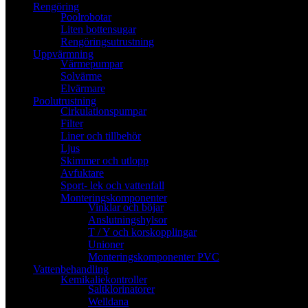
Rengöring
Poolrobotar
Liten bottensugar
Rengöringsutrustning
Uppvärmning
Värmepumpar
Solvärme
Elvärmare
Poolutrustning
Cirkulationspumpar
Filter
Liner och tillbehör
Ljus
Skimmer och utlopp
Avfuktare
Sport- lek och vattenfall
Monteringskomponenter
Vinklar och böjar
Anslutningshylsor
T / Y och korskopplingar
Unioner
Monteringskomponenter PVC
Vattenbehandling
Kemikaliekontroller
Saltklorinatorer
Welldana