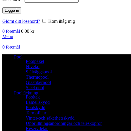
Logga in
Glömt ditt lösenord?
Kom ihåg mig
0
föremål
0,00
kr
Menu
0
föremål
Pool
Poolpaket
Niveko
Stålväggspool
Thermopool
Glasfiberpool
Steel pool
Pooltäckning
Pooltak
Lamellskydd
Poolskydd
Termofiltar
Vinter-och säkerhetsskydd
Upprullningsanordningar och teleskoprör
Reservdelar