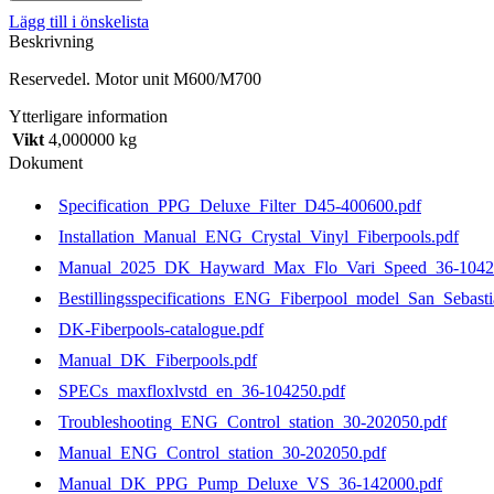
Lägg till i önskelista
Beskrivning
Reservedel. Motor unit M600/M700
Ytterligare information
Vikt
4,000000 kg
Dokument
Specification_PPG_Deluxe_Filter_D45-400600.pdf
Installation_Manual_ENG_Crystal_Vinyl_Fiberpools.pdf
Manual_2025_DK_Hayward_Max_Flo_Vari_Speed_36-1042
Bestillingsspecifications_ENG_Fiberpool_model_San_Sebast
DK-Fiberpools-catalogue.pdf
Manual_DK_Fiberpools.pdf
SPECs_maxfloxlvstd_en_36-104250.pdf
Troubleshooting_ENG_Control_station_30-202050.pdf
Manual_ENG_Control_station_30-202050.pdf
Manual_DK_PPG_Pump_Deluxe_VS_36-142000.pdf