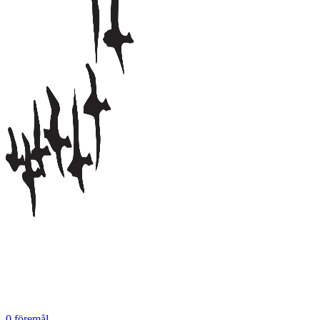
0
föremål