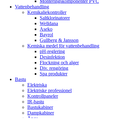
Monteringskomponenter PVC
Vattenbehandling
Kemikaliekontroller
Saltklorinatorer
Welldana
Aseko
Bayrol
Gullberg & Jansson
Kemiska medel för vattenbehandling
pH-reglering
Desinfektion
Flockning och alger
Div. rengöring
Spa produkter
Bastu
Elektriska
Elektriske professionel
Kontrollpaneler
IR-bastu
Bastukabiner
Dampkabiner
Ånga
Pool
Viskan Spa & Garden