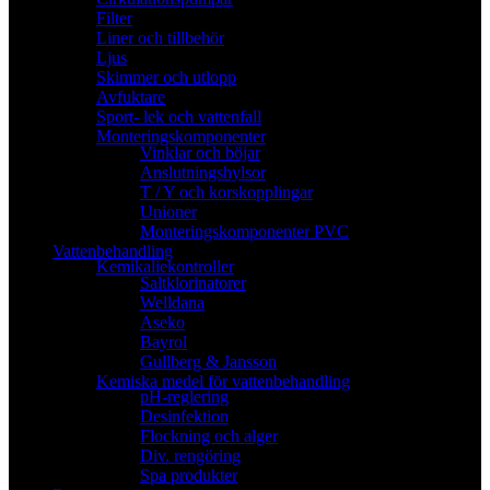
Filter
Liner och tillbehör
Ljus
Skimmer och utlopp
Avfuktare
Sport- lek och vattenfall
Monteringskomponenter
Vinklar och böjar
Anslutningshylsor
T / Y och korskopplingar
Unioner
Monteringskomponenter PVC
Vattenbehandling
Kemikaliekontroller
Saltklorinatorer
Welldana
Aseko
Bayrol
Gullberg & Jansson
Kemiska medel för vattenbehandling
pH-reglering
Desinfektion
Flockning och alger
Div. rengöring
Spa produkter