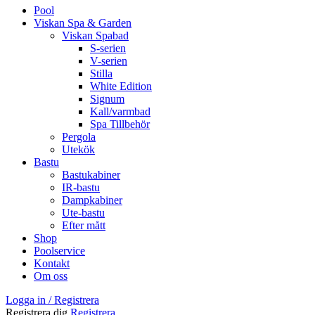
Pool
Viskan Spa & Garden
Viskan Spabad
S-serien
V-serien
Stilla
White Edition
Signum
Kall/varmbad
Spa Tillbehör
Pergola
Utekök
Bastu
Bastukabiner
IR-bastu
Dampkabiner
Ute-bastu
Efter mått
Shop
Poolservice
Kontakt
Om oss
Logga in / Registrera
Registrera dig
Registrera