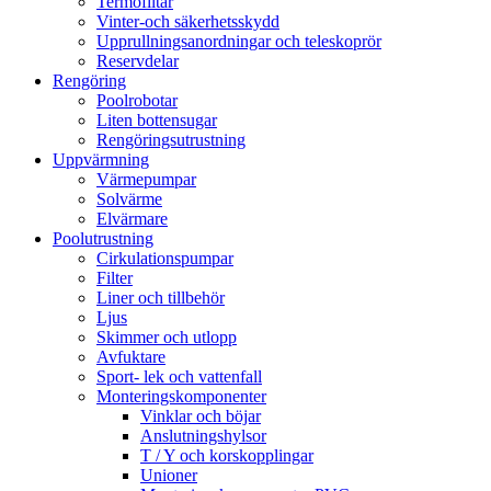
Termofiltar
Vinter-och säkerhetsskydd
Upprullningsanordningar och teleskoprör
Reservdelar
Rengöring
Poolrobotar
Liten bottensugar
Rengöringsutrustning
Uppvärmning
Värmepumpar
Solvärme
Elvärmare
Poolutrustning
Cirkulationspumpar
Filter
Liner och tillbehör
Ljus
Skimmer och utlopp
Avfuktare
Sport- lek och vattenfall
Monteringskomponenter
Vinklar och böjar
Anslutningshylsor
T / Y och korskopplingar
Unioner