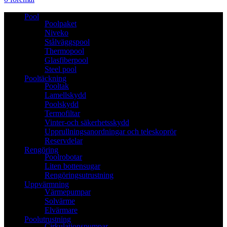
Pool
Poolpaket
Niveko
Stålväggspool
Thermopool
Glasfiberpool
Steel pool
Pooltäckning
Pooltak
Lamellskydd
Poolskydd
Termofiltar
Vinter-och säkerhetsskydd
Upprullningsanordningar och teleskoprör
Reservdelar
Rengöring
Poolrobotar
Liten bottensugar
Rengöringsutrustning
Uppvärmning
Värmepumpar
Solvärme
Elvärmare
Poolutrustning
Cirkulationspumpar