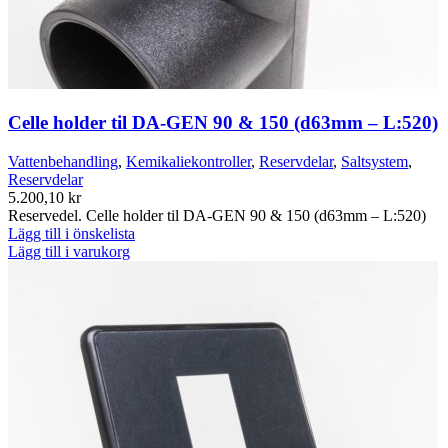
Celle holder til DA-GEN 90 & 150 (d63mm – L:520)
Vattenbehandling
,
Kemikaliekontroller
,
Reservdelar
,
Saltsystem
,
Reservdelar
5.200,10
kr
Reservedel. Celle holder til DA-GEN 90 & 150 (d63mm – L:520)
Lägg till i önskelista
Lägg till i varukorg