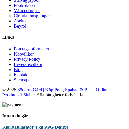
Stålväggspool
Poolrobotar
Värmepumpar
Cirkulationspumpar
Aseko
Bayrol
LINKS
Företagsinformation
Köpvillkor
Privacy Policy
Leveransvillkor
Blog
Kontakt
Sitemap
© 2026
Söderro Gård | Köp Pool, Spabad & Bastu Online –
Poolbutik i Skåne
. Alla rättigheter förbehålls
Innan du går...
Klorstabilasator 4 kg PPG Deluxe