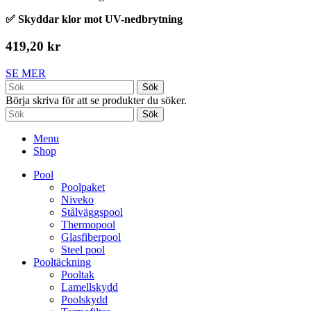
✅ Skyddar klor mot UV-nedbrytning
419,20 kr
SE MER
Sök
Börja skriva för att se produkter du söker.
Sök
Menu
Shop
Pool
Poolpaket
Niveko
Stålväggspool
Thermopool
Glasfiberpool
Steel pool
Pooltäckning
Pooltak
Lamellskydd
Poolskydd