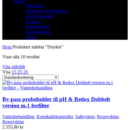
Bastu
Elektriska
Elektriske professionel
Kontrollpaneler
IR-bastu
Bastukabiner
Dampkabiner
Ånga
Hem
Produkter märkta ”Dryden”
Visar alla 10 resultat
Visa sidofält
Visa
15
25
35
By-pass probeholder til pH & Redox Dobbelt
version m.1 forfilter
Vattenbehandling
,
Kemikaliekontroller
,
Saltsystem
,
Reservdelar
,
Reservdelar
2.555,80
kr