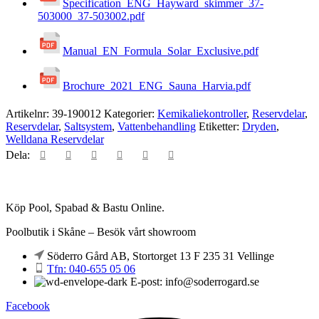
Specification_ENG_Hayward_skimmer_37-
503000_37-503002.pdf
Manual_EN_Formula_Solar_Exclusive.pdf
Brochure_2021_ENG_Sauna_Harvia.pdf
Artikelnr:
39-190012
Kategorier:
Kemikaliekontroller
,
Reservdelar
,
Reservdelar
,
Saltsystem
,
Vattenbehandling
Etiketter:
Dryden
,
Welldana Reservdelar
Dela:
Köp Pool, Spabad & Bastu Online.
Poolbutik i Skåne – Besök vårt showroom
Söderro Gård AB, Stortorget 13 F 235 31 Vellinge
Tfn: 040-655 05 06
E-post: info@soderrogard.se
Facebook