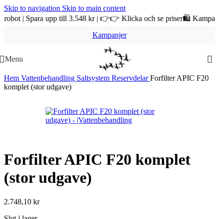
Skip to navigation
Skip to main content
 Spara upp till 3.548 kr | 👉👉 Klicka och se priser
🛍️ Kampanj & REA
Kampanjer
Menu
Hem
Vattenbehandling
Saltsystem
Reservdelar
Forfilter APIC F20
komplet (stor udgave)
Forfilter APIC F20 komplet
(stor udgave)
2.748,10
kr
Slut i lager