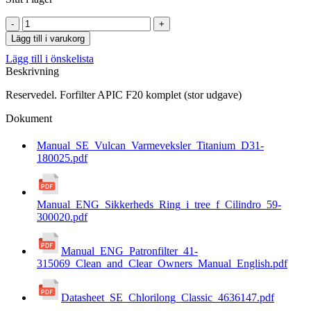
Forfilter
APIC
Lägg till i varukorg
F20
Lägg till i önskelista
komplet
Beskrivning
(stor
udgave)
Reservedel. Forfilter APIC F20 komplet (stor udgave)
mängd
Dokument
Manual_SE_Vulcan_Varmeveksler_Titanium_D31-
180025.pdf
Manual_ENG_Sikkerheds_Ring_i_tree_f_Cilindro_59-
300020.pdf
Manual_ENG_Patronfilter_41-
315069_Clean_and_Clear_Owners_Manual_English.pdf
Datasheet_SE_Chlorilong_Classic_4636147.pdf