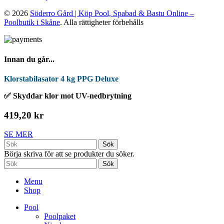
© 2026
Söderro Gård | Köp Pool, Spabad & Bastu Online –
Poolbutik i Skåne
. Alla rättigheter förbehålls
Innan du går...
Klorstabilasator 4 kg PPG Deluxe
✅ Skyddar klor mot UV-nedbrytning
419,20 kr
SE MER
Sök
Börja skriva för att se produkter du söker.
Sök
Menu
Shop
Pool
Poolpaket