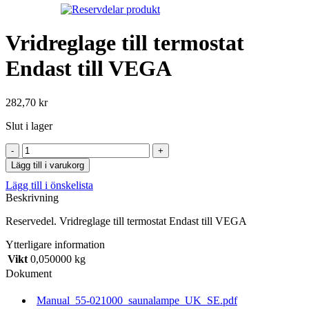
Vridreglage till termostat
Endast till VEGA
282,70
kr
Slut i lager
Vridreglage
till
Lägg till i varukorg
termostat
Lägg till i önskelista
Endast
Beskrivning
till
VEGA
Reservedel. Vridreglage till termostat Endast till VEGA
mängd
Ytterligare information
Vikt
0,050000 kg
Dokument
Manual_55-021000_saunalampe_UK_SE.pdf