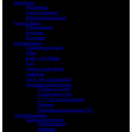
Rengöring
Poolrobotar
Liten bottensugar
Rengöringsutrustning
Uppvärmning
Värmepumpar
Solvärme
Elvärmare
Poolutrustning
Cirkulationspumpar
Filter
Liner och tillbehör
Ljus
Skimmer och utlopp
Avfuktare
Sport- lek och vattenfall
Monteringskomponenter
Vinklar och böjar
Anslutningshylsor
T / Y och korskopplingar
Unioner
Monteringskomponenter PVC
Vattenbehandling
Kemikaliekontroller
Saltklorinatorer
Welldana