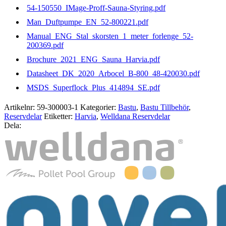
54-150550_IMage-Proff-Sauna-Styring.pdf
Man_Duftpumpe_EN_52-800221.pdf
Manual_ENG_Stal_skorsten_1_meter_forlenge_52-
200369.pdf
Brochure_2021_ENG_Sauna_Harvia.pdf
Datasheet_DK_2020_Arbocel_B-800_48-420030.pdf
MSDS_Superflock_Plus_414894_SE.pdf
Artikelnr:
59-300003-1
Kategorier:
Bastu
,
Bastu Tillbehör
,
Reservdelar
Etiketter:
Harvia
,
Welldana Reservdelar
Dela: