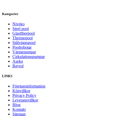
Kategorier
Niveko
Steel pool
Glasfiberpool
Thermopool
Stålväggspool
Poolrobotar
Värmepumpar
Cirkulationspumpar
Aseko
Bayrol
LINKS
Företagsinformation
Köpvillkor
Privacy Policy
Leveransvillkor
Blog
Kontakt
Sitemap