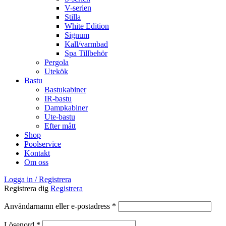
V-serien
Stilla
White Edition
Signum
Kall/varmbad
Spa Tillbehör
Pergola
Utekök
Bastu
Bastukabiner
IR-bastu
Dampkabiner
Ute-bastu
Efter mått
Shop
Poolservice
Kontakt
Om oss
Logga in / Registrera
Registrera dig
Registrera
Obligatoriskt
Användarnamn eller e-postadress
*
Obligatoriskt
Lösenord
*