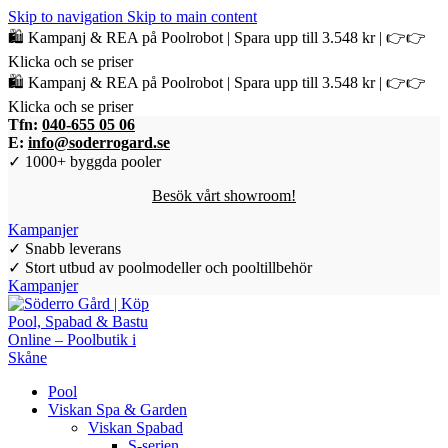
Skip to navigation
Skip to main content
🛍️ Kampanj & REA på Poolrobot | Spara upp till 3.548 kr | 👉👉
Klicka och se priser
🛍️ Kampanj & REA på Poolrobot | Spara upp till 3.548 kr | 👉👉
Klicka och se priser
Tfn:
040-655 05 06
E:
info@soderrogard.se
✓ 1000+ byggda pooler
Besök vårt showroom!
Kampanjer
✓ Snabb leverans
✓ Stort utbud av poolmodeller och pooltillbehör
Kampanjer
Pool
Viskan Spa & Garden
Viskan Spabad
S-serien