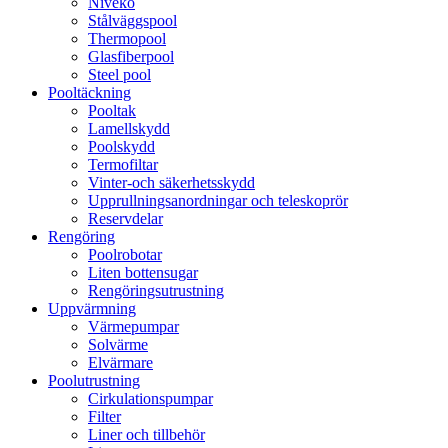
Niveko
Stålväggspool
Thermopool
Glasfiberpool
Steel pool
Pooltäckning
Pooltak
Lamellskydd
Poolskydd
Termofiltar
Vinter-och säkerhetsskydd
Upprullningsanordningar och teleskoprör
Reservdelar
Rengöring
Poolrobotar
Liten bottensugar
Rengöringsutrustning
Uppvärmning
Värmepumpar
Solvärme
Elvärmare
Poolutrustning
Cirkulationspumpar
Filter
Liner och tillbehör