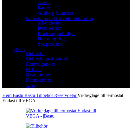
Aseko
Bayrol
Gullberg & Jansson
Kemiska medel för vattenbehandling
pH-reglering
Desinfektion
Flockning och alger
Div. rengöring
Spa produkter
Bastu
Elektriska
Elektriske professionel
Kontrollpaneler
IR-bastu
Bastukabiner
Dampkabiner
Ånga
Hem
Bastu
Bastu Tillbehör
Reservdelar
Vridreglage till termostat
Endast till VEGA