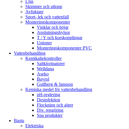
Ljus
Skimmer och utlopp
Avfuktare
Sport- lek och vattenfall
Monteringskomponenter
Vinklar och böjar
Anslutningshylsor
T / Y och korskopplingar
Unioner
Monteringskomponenter PVC
Vattenbehandling
Kemikaliekontroller
Saltklorinatorer
Welldana
Aseko
Bayrol
Gullberg & Jansson
Kemiska medel för vattenbehandling
pH-reglering
Desinfektion
Flockning och alger
Div. rengöring
Spa produkter
Bastu
Elektriska