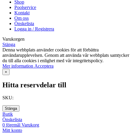
Shop
Poolservice
Kontakt
Om oss
Önskelista
Logga in / Registrera
Varukorgen
Stänga
Denna webbplats använder cookies för att förbättra
användarupplevelsen. Genom att använda vår webbplats samtycker
du till alla cookies i enlighet med vår integritetspolicy.
Mer
Mer information
Acceptera
information
×
Hitta reservdelar till
SKU:
Stänga
Butik
Önskelista
0
föremål
Varukorg
Mitt konto