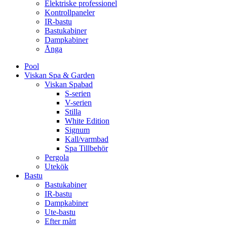
Elektriske professionel
Kontrollpaneler
IR-bastu
Bastukabiner
Dampkabiner
Ånga
Pool
Viskan Spa & Garden
Viskan Spabad
S-serien
V-serien
Stilla
White Edition
Signum
Kall/varmbad
Spa Tillbehör
Pergola
Utekök
Bastu
Bastukabiner
IR-bastu
Dampkabiner
Ute-bastu
Efter mått