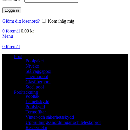
Logga in
Glömt ditt lösenord?
Kom ihåg mig
0
föremål
0,00
kr
Menu
0
föremål
Pool
Poolpaket
Niveko
Stålväggspool
Thermopool
Glasfiberpool
Steel pool
Pooltäckning
Pooltak
Lamellskydd
Poolskydd
Termofiltar
Vinter-och säkerhetsskydd
Upprullningsanordningar och teleskoprör
Reservdelar