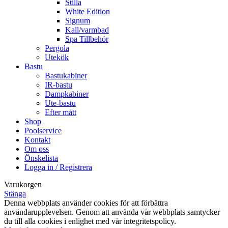
Stilla
White Edition
Signum
Kall/varmbad
Spa Tillbehör
Pergola
Utekök
Bastu
Bastukabiner
IR-bastu
Dampkabiner
Ute-bastu
Efter mått
Shop
Poolservice
Kontakt
Om oss
Önskelista
Logga in / Registrera
Varukorgen
Stänga
Denna webbplats använder cookies för att förbättra
användarupplevelsen. Genom att använda vår webbplats samtycker
du till alla cookies i enlighet med vår integritetspolicy.