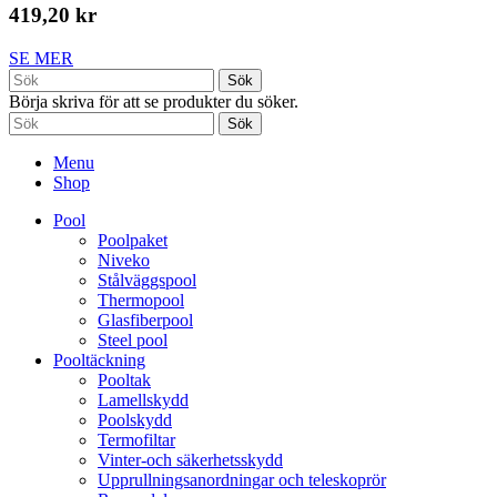
419,20 kr
SE MER
Sök
Börja skriva för att se produkter du söker.
Sök
Menu
Shop
Pool
Poolpaket
Niveko
Stålväggspool
Thermopool
Glasfiberpool
Steel pool
Pooltäckning
Pooltak
Lamellskydd
Poolskydd
Termofiltar
Vinter-och säkerhetsskydd
Upprullningsanordningar och teleskoprör