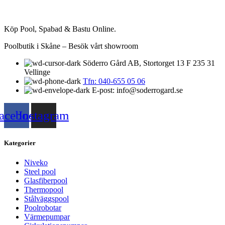
Köp Pool, Spabad & Bastu Online.
Poolbutik i Skåne – Besök vårt showroom
Söderro Gård AB, Stortorget 13 F 235 31
Vellinge
Tfn: 040-655 05 06
E-post: info@soderrogard.se
acebook
Instagram
Kategorier
Niveko
Steel pool
Glasfiberpool
Thermopool
Stålväggspool
Poolrobotar
Värmepumpar