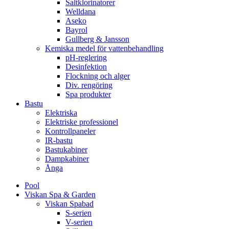
Saltklorinatorer
Welldana
Aseko
Bayrol
Gullberg & Jansson
Kemiska medel för vattenbehandling
pH-reglering
Desinfektion
Flockning och alger
Div. rengöring
Spa produkter
Bastu
Elektriska
Elektriske professionel
Kontrollpaneler
IR-bastu
Bastukabiner
Dampkabiner
Ånga
Pool
Viskan Spa & Garden
Viskan Spabad
S-serien
V-serien