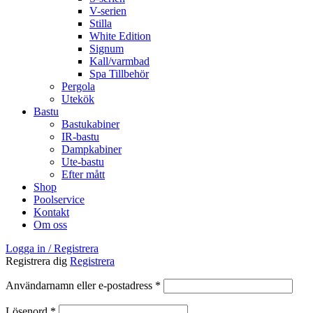
V-serien
Stilla
White Edition
Signum
Kall/varmbad
Spa Tillbehör
Pergola
Utekök
Bastu
Bastukabiner
IR-bastu
Dampkabiner
Ute-bastu
Efter mått
Shop
Poolservice
Kontakt
Om oss
Logga in / Registrera
Registrera dig
Registrera
Obligatoriskt
Användarnamn eller e-postadress
*
Obligatoriskt
Lösenord
*