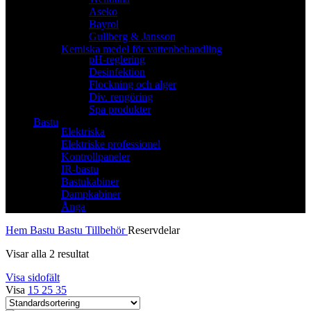
Aseko
Bayrol
Gullberg & Jansson
Kemiska medel för vattenbehandling
pH-reglering
Desinfektion
Flockning och alger
Div. rengöring
Spa produkter
Bastu
Elektriska
Elektriske professionel
Kontrollpaneler
IR-bastu
Bastukabiner
Dampkabiner
Ånga
Hem
Bastu
Bastu Tillbehör
Reservdelar
Visar alla 2 resultat
Visa sidofält
Visa
15
25
35