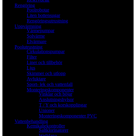
Rengöring
Poolrobotar
Liten bottensugar
Rengöringsutrustning
Uppvärmning
Värmepumpar
Solvärme
Elvärmare
Poolutrustning
Cirkulationspumpar
Filter
Liner och tillbehör
Ljus
Skimmer och utlopp
Avfuktare
Sport- lek och vattenfall
Monteringskomponenter
Vinklar och böjar
Anslutningshylsor
T / Y och korskopplingar
Unioner
Monteringskomponenter PVC
Vattenbehandling
Kemikaliekontroller
Saltklorinatorer
Welldana