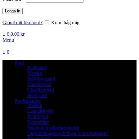
Logga in
Glömt ditt lösenord?
Kom ihåg mig
0
0,00
kr
Menu
0
Pool
Poolpaket
Niveko
Stålväggspool
Thermopool
Glasfiberpool
Steel pool
Pooltäckning
Pooltak
Lamellskydd
Poolskydd
Termofiltar
Vinter-och säkerhetsskydd
Upprullningsanordningar och teleskoprör
Reservdelar