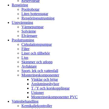
Reservdelar
Rengöring
Poolrobotar
Liten bottensugar
Rengöringsutrustning
Uppvärmning
Värmepumpar
Solvärme
Elvärmare
Poolutrustning
Cirkulationspumpar
Filter
Liner och tillbehör
Ljus
Skimmer och utlopp
Avfuktare
Sport- lek och vattenfall
Monteringskomponenter
Vinklar och böjar
Anslutningshylsor
T / Y och korskopplingar
Unioner
Monteringskomponenter PVC
Vattenbehandling
Kemikaliekontroller