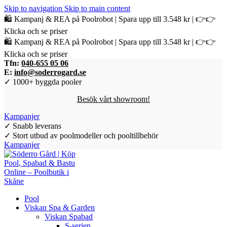
Skip to navigation
Skip to main content
🛍️ Kampanj & REA på Poolrobot | Spara upp till 3.548 kr | 👉👉
Klicka och se priser
🛍️ Kampanj & REA på Poolrobot | Spara upp till 3.548 kr | 👉👉
Klicka och se priser
Tfn:
040-655 05 06
E:
info@soderrogard.se
✓ 1000+ byggda pooler
Besök vårt showroom!
Kampanjer
✓ Snabb leverans
✓ Stort utbud av poolmodeller och pooltillbehör
Kampanjer
Pool
Viskan Spa & Garden
Viskan Spabad
S-serien