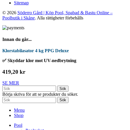
Sitemap
© 2026
Söderro Gård | Köp Pool, Spabad & Bastu Online –
Poolbutik i Skåne
. Alla rättigheter förbehålls
Innan du går...
Klorstabilasator 4 kg PPG Deluxe
✅ Skyddar klor mot UV-nedbrytning
419,20 kr
SE MER
Sök
Börja skriva för att se produkter du söker.
Sök
Menu
Shop
Pool