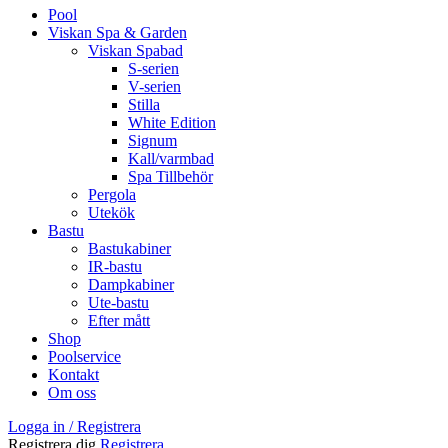
Pool
Viskan Spa & Garden
Viskan Spabad
S-serien
V-serien
Stilla
White Edition
Signum
Kall/varmbad
Spa Tillbehör
Pergola
Utekök
Bastu
Bastukabiner
IR-bastu
Dampkabiner
Ute-bastu
Efter mått
Shop
Poolservice
Kontakt
Om oss
Logga in / Registrera
Registrera dig
Registrera