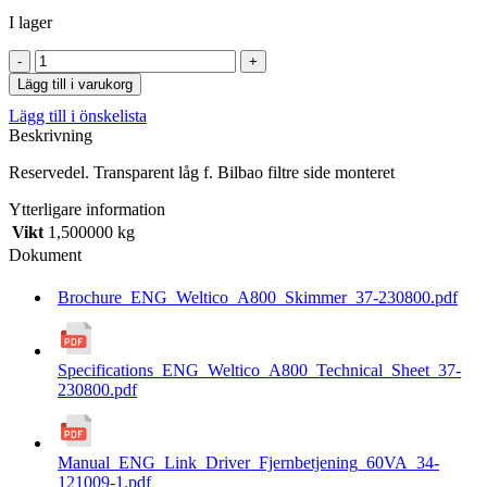
I lager
Transparent
låg
Lägg till i varukorg
f.
Lägg till i önskelista
Bilbao
Beskrivning
filtre
side
Reservedel. Transparent låg f. Bilbao filtre side monteret
monteret
mängd
Ytterligare information
Vikt
1,500000 kg
Dokument
Brochure_ENG_Weltico_A800_Skimmer_37-230800.pdf
Specifications_ENG_Weltico_A800_Technical_Sheet_37-
230800.pdf
Manual_ENG_Link_Driver_Fjernbetjening_60VA_34-
121009-1.pdf