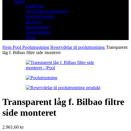
Bastu
Elektriska
Elektriske professionel
Kontrollpaneler
IR-bastu
Bastukabiner
Dampkabiner
Ånga
Hem
Pool
Poolutrustning
Reservdelar til poolutrustning
Transparent
låg f. Bilbao filtre side monteret
Transparent låg f. Bilbao filtre
side monteret
2.961,60
kr