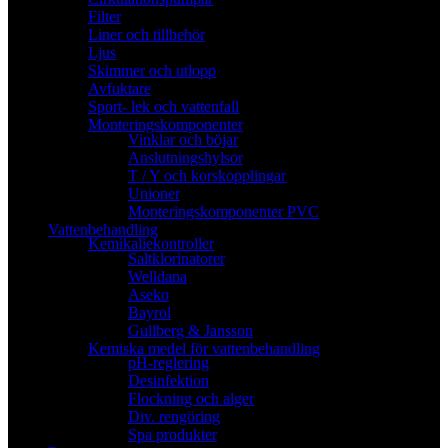
Filter
Liner och tillbehör
Ljus
Skimmer och utlopp
Avfuktare
Sport- lek och vattenfall
Monteringskomponenter
Vinklar och böjar
Anslutningshylsor
T / Y och korskopplingar
Unioner
Monteringskomponenter PVC
Vattenbehandling
Kemikaliekontroller
Saltklorinatorer
Welldana
Aseko
Bayrol
Gullberg & Jansson
Kemiska medel för vattenbehandling
pH-reglering
Desinfektion
Flockning och alger
Div. rengöring
Spa produkter