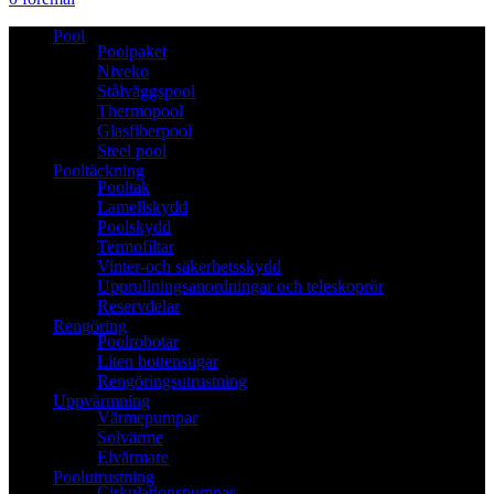
Pool
Poolpaket
Niveko
Stålväggspool
Thermopool
Glasfiberpool
Steel pool
Pooltäckning
Pooltak
Lamellskydd
Poolskydd
Termofiltar
Vinter-och säkerhetsskydd
Upprullningsanordningar och teleskoprör
Reservdelar
Rengöring
Poolrobotar
Liten bottensugar
Rengöringsutrustning
Uppvärmning
Värmepumpar
Solvärme
Elvärmare
Poolutrustning
Cirkulationspumpar