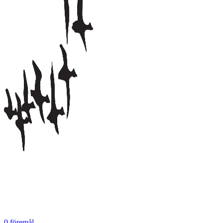
0
föremål