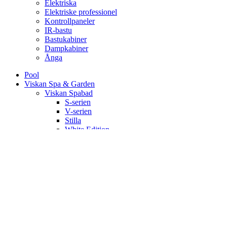
Elektriska
Elektriske professionel
Kontrollpaneler
IR-bastu
Bastukabiner
Dampkabiner
Ånga
Pool
Viskan Spa & Garden
Viskan Spabad
S-serien
V-serien
Stilla
White Edition
Signum
Kall/varmbad
Spa Tillbehör
Pergola
Utekök
Bastu
Bastukabiner
IR-bastu
Dampkabiner
Ute-bastu