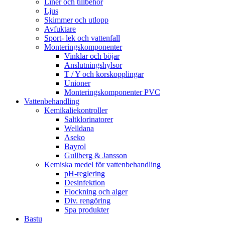
Liner och tillbehör
Ljus
Skimmer och utlopp
Avfuktare
Sport- lek och vattenfall
Monteringskomponenter
Vinklar och böjar
Anslutningshylsor
T / Y och korskopplingar
Unioner
Monteringskomponenter PVC
Vattenbehandling
Kemikaliekontroller
Saltklorinatorer
Welldana
Aseko
Bayrol
Gullberg & Jansson
Kemiska medel för vattenbehandling
pH-reglering
Desinfektion
Flockning och alger
Div. rengöring
Spa produkter
Bastu