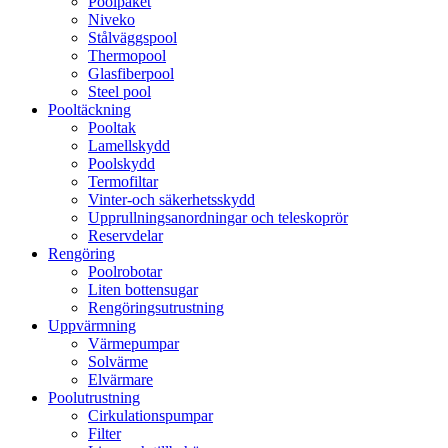
Poolpaket
Niveko
Stålväggspool
Thermopool
Glasfiberpool
Steel pool
Pooltäckning
Pooltak
Lamellskydd
Poolskydd
Termofiltar
Vinter-och säkerhetsskydd
Upprullningsanordningar och teleskoprör
Reservdelar
Rengöring
Poolrobotar
Liten bottensugar
Rengöringsutrustning
Uppvärmning
Värmepumpar
Solvärme
Elvärmare
Poolutrustning
Cirkulationspumpar
Filter