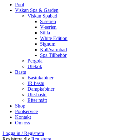
Pool
Viskan Spa & Garden
Viskan Spabad
S-serien
V-serien
Stilla
White Edition
Signum
Kall/varmbad
Spa Tillbehör
Pergola
Utekök
Bastu
Bastukabiner
IR-bastu
Dampkabiner
Ute-bastu
Efter mått
Shop
Poolservice
Kontakt
Om oss
Logga in / Registrera
Registrera dig
Registrera