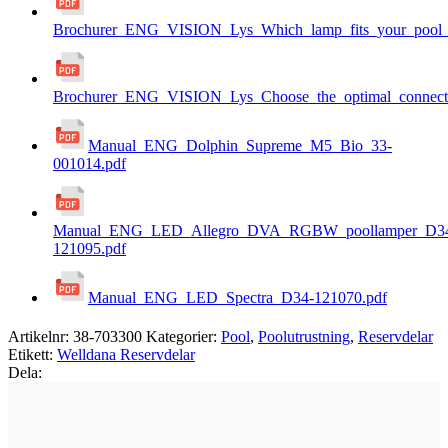
Brochurer_ENG_VISION_Lys_Which_lamp_fits_your_pool_b
Brochurer_ENG_VISION_Lys_Choose_the_optimal_connecti
Manual_ENG_Dolphin_Supreme_M5_Bio_33-
001014.pdf
Manual_ENG_LED_Allegro_DVA_RGBW_poollamper_D3
121095.pdf
Manual_ENG_LED_Spectra_D34-121070.pdf
Artikelnr:
38-703300
Kategorier:
Pool
,
Poolutrustning
,
Reservdelar
Etikett:
Welldana Reservdelar
Dela: