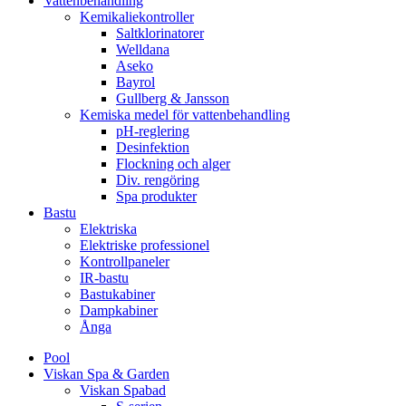
Vattenbehandling
Kemikaliekontroller
Saltklorinatorer
Welldana
Aseko
Bayrol
Gullberg & Jansson
Kemiska medel för vattenbehandling
pH-reglering
Desinfektion
Flockning och alger
Div. rengöring
Spa produkter
Bastu
Elektriska
Elektriske professionel
Kontrollpaneler
IR-bastu
Bastukabiner
Dampkabiner
Ånga
Pool
Viskan Spa & Garden
Viskan Spabad