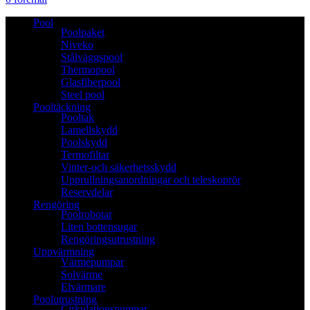
Pool
Poolpaket
Niveko
Stålväggspool
Thermopool
Glasfiberpool
Steel pool
Pooltäckning
Pooltak
Lamellskydd
Poolskydd
Termofiltar
Vinter-och säkerhetsskydd
Upprullningsanordningar och teleskoprör
Reservdelar
Rengöring
Poolrobotar
Liten bottensugar
Rengöringsutrustning
Uppvärmning
Värmepumpar
Solvärme
Elvärmare
Poolutrustning
Cirkulationspumpar