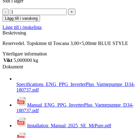
Slut i lager
Topskinne
til
Lägg till i varukorg
Toscana
Lägg till i önskelista
3,00x5,00mtr
Beskrivning
BLUE
STYLE
Reservedel. Topskinne til Toscana 3,00×5,00mtr BLUE STYLE
mängd
Ytterligare information
Vikt
5,000000 kg
Dokument
Specifications_ENG_PPG_InverterPlus_Varmepumpe_D34-
180737.pdf
Manual_ENG_PPG_InverterPlus_Varmepumpe_D34-
180737.pdf
Installation_Manual_2025_SE_MrPure.pdf