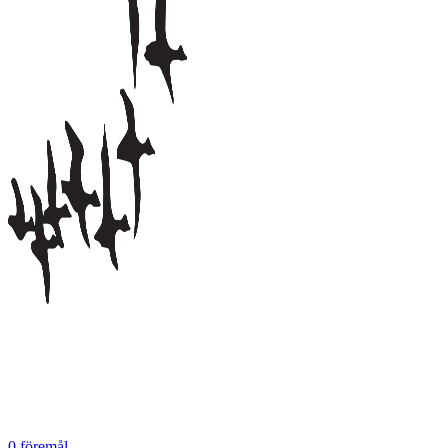
0
föremål