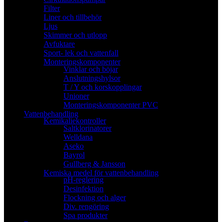
Filter
Liner och tillbehör
Ljus
Skimmer och utlopp
Avfuktare
Sport- lek och vattenfall
Monteringskomponenter
Vinklar och böjar
Anslutningshylsor
T / Y och korskopplingar
Unioner
Monteringskomponenter PVC
Vattenbehandling
Kemikaliekontroller
Saltklorinatorer
Welldana
Aseko
Bayrol
Gullberg & Jansson
Kemiska medel för vattenbehandling
pH-reglering
Desinfektion
Flockning och alger
Div. rengöring
Spa produkter