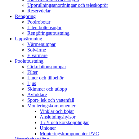
Upprullningsanordningar och teleskoprör
Reservdelar
Rengöring
Poolrobotar
Liten bottensugar
Rengöringsutrustning
Uppvärmning
Värmepumpar
Solvärme
Elvärmare
Poolutrustning
Cirkulationspumpar
Filter
Liner och tillbehör
Ljus
Skimmer och utlopp
Avfuktare
Sport- lek och vattenfall
Monteringskomponenter
Vinklar och böjar
Anslutningshylsor
T / Y och korskopplingar
Unioner
Monteringskomponenter PVC