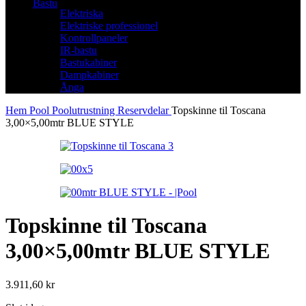
Bastu
Elektriska
Elektriske professionel
Kontrollpaneler
IR-bastu
Bastukabiner
Dampkabiner
Ånga
Hem
Pool
Poolutrustning
Reservdelar
Topskinne til Toscana
3,00×5,00mtr BLUE STYLE
Topskinne til Toscana
3,00×5,00mtr BLUE STYLE
3.911,60
kr