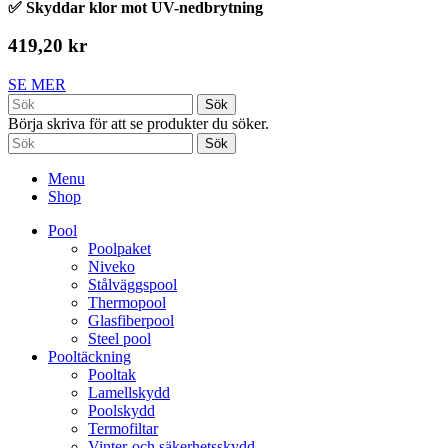
✅ Skyddar klor mot UV-nedbrytning
419,20 kr
SE MER
Sök
Börja skriva för att se produkter du söker.
Sök
Menu
Shop
Pool
Poolpaket
Niveko
Stålväggspool
Thermopool
Glasfiberpool
Steel pool
Pooltäckning
Pooltak
Lamellskydd
Poolskydd
Termofiltar
Vinter-och säkerhetsskydd