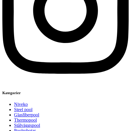
Kategorier
Niveko
Steel pool
Glasfiberpool
Thermopool
Stålväggspool
Poolrobotar