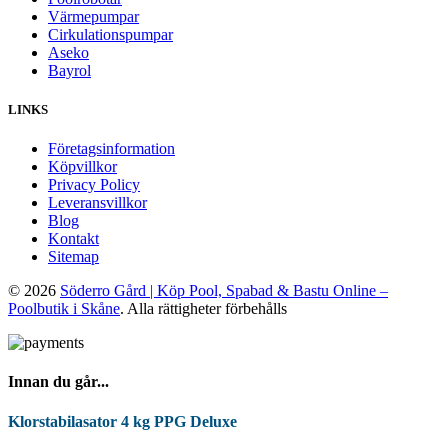
Värmepumpar
Cirkulationspumpar
Aseko
Bayrol
LINKS
Företagsinformation
Köpvillkor
Privacy Policy
Leveransvillkor
Blog
Kontakt
Sitemap
© 2026
Söderro Gård | Köp Pool, Spabad & Bastu Online –
Poolbutik i Skåne
. Alla rättigheter förbehålls
Innan du går...
Klorstabilasator 4 kg PPG Deluxe