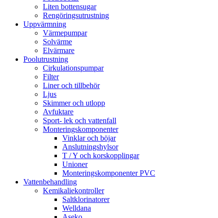
Liten bottensugar
Rengöringsutrustning
Uppvärmning
Värmepumpar
Solvärme
Elvärmare
Poolutrustning
Cirkulationspumpar
Filter
Liner och tillbehör
Ljus
Skimmer och utlopp
Avfuktare
Sport- lek och vattenfall
Monteringskomponenter
Vinklar och böjar
Anslutningshylsor
T / Y och korskopplingar
Unioner
Monteringskomponenter PVC
Vattenbehandling
Kemikaliekontroller
Saltklorinatorer
Welldana
Aseko