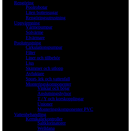
Rengöring
Poolrobotar
Liten bottensugar
Rengöringsutrustning
Uppvärmning
Värmepumpar
Solvärme
Elvärmare
Poolutrustning
Cirkulationspumpar
Filter
Liner och tillbehör
Ljus
Skimmer och utlopp
Avfuktare
Sport- lek och vattenfall
Monteringskomponenter
Vinklar och böjar
Anslutningshylsor
T / Y och korskopplingar
Unioner
Monteringskomponenter PVC
Vattenbehandling
Kemikaliekontroller
Saltklorinatorer
Welldana