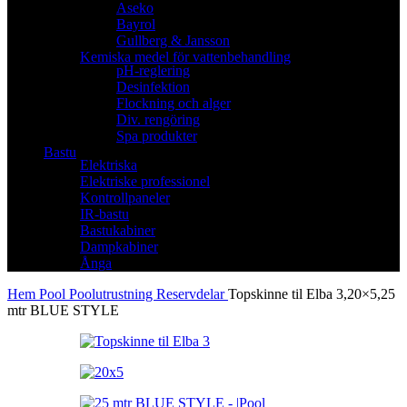
Aseko
Bayrol
Gullberg & Jansson
Kemiska medel för vattenbehandling
pH-reglering
Desinfektion
Flockning och alger
Div. rengöring
Spa produkter
Bastu
Elektriska
Elektriske professionel
Kontrollpaneler
IR-bastu
Bastukabiner
Dampkabiner
Ånga
Hem
Pool
Poolutrustning
Reservdelar
Topskinne til Elba 3,20×5,25
mtr BLUE STYLE