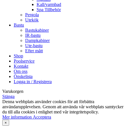
Kall/varmbad
Spa Tillbehör
Pergola
Utekök
Bastu
Bastukabiner
IR-bastu
Dampkabiner
Ute-bastu
Efter mått
Shop
Poolservice
Kontakt
Om oss
Önskelista
Logga in / Registrera
Varukorgen
Stänga
Denna webbplats använder cookies för att förbättra
användarupplevelsen. Genom att använda vår webbplats samtycker
du till alla cookies i enlighet med vår integritetspolicy.
Mer
Mer information
Acceptera
information
×