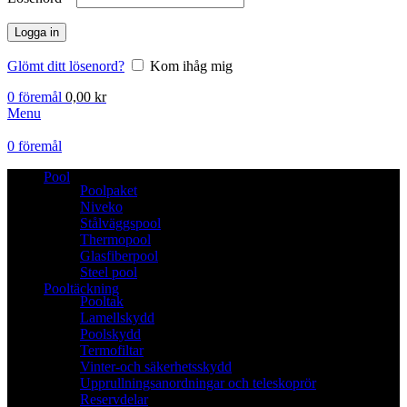
Logga in
Glömt ditt lösenord?
Kom ihåg mig
0
föremål
0,00
kr
Menu
0
föremål
Pool
Poolpaket
Niveko
Stålväggspool
Thermopool
Glasfiberpool
Steel pool
Pooltäckning
Pooltak
Lamellskydd
Poolskydd
Termofiltar
Vinter-och säkerhetsskydd
Upprullningsanordningar och teleskoprör
Reservdelar