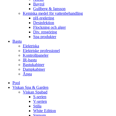
Bayrol
Gullberg & Jansson
Kemiska medel för vattenbehandling
pH-reglering
Desinfektion
Flockning och alger
Div. rengöring
Spa produkter
Bastu
Elektriska
Elektriske professionel
Kontrollpaneler
IR-bastu
Bastukabiner
Dampkabiner
Ånga
Pool
Viskan Spa & Garden
Viskan Spabad
S-serien
V-serien
Stilla
White Edition
Signum