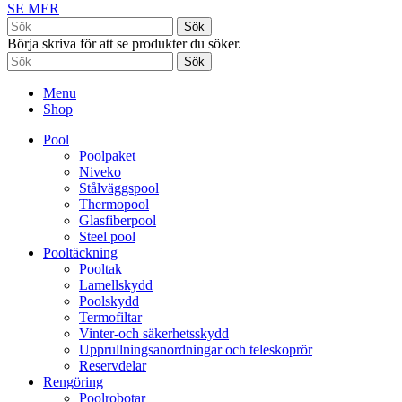
SE MER
Sök
Börja skriva för att se produkter du söker.
Sök
Menu
Shop
Pool
Poolpaket
Niveko
Stålväggspool
Thermopool
Glasfiberpool
Steel pool
Pooltäckning
Pooltak
Lamellskydd
Poolskydd
Termofiltar
Vinter-och säkerhetsskydd
Upprullningsanordningar och teleskoprör
Reservdelar
Rengöring
Poolrobotar