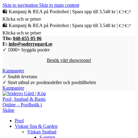
Skip to navigation
Skip to main content
🛍️ Kampanj & REA på Poolrobot | Spara upp till 3.548 kr | 👉👉
Klicka och se priser
🛍️ Kampanj & REA på Poolrobot | Spara upp till 3.548 kr | 👉👉
Klicka och se priser
Tfn:
040-655 05 06
E:
info@soderrogard.se
✓ 1000+ byggda pooler
Besök vårt showroom!
Kampanjer
✓ Snabb leverans
✓ Stort utbud av poolmodeller och pooltillbehör
Kampanjer
Pool
Viskan Spa & Garden
Viskan Spabad
S-serien