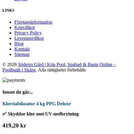
LINKS
Företagsinformation
Köpvillkor
Privacy Policy
Leveransvillkor
Blog
Kontakt
Sitemap
© 2026
Söderro Gård | Köp Pool, Spabad & Bastu Online –
Poolbutik i Skåne
. Alla rättigheter förbehålls
Innan du går...
Klorstabilasator 4 kg PPG Deluxe
✅ Skyddar klor mot UV-nedbrytning
419,20 kr