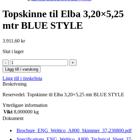
Topskinne til Elba 3,20×5,25
mtr BLUE STYLE
3.911,60
kr
Slut i lager
Topskinne
til
Lägg till i varukorg
Elba
Lägg till i önskelista
3,20x5,25
Beskrivning
mtr
BLUE
Reservedel. Topskinne til Elba 3,20×5,25 mtr BLUE STYLE
STYLE
mängd
Ytterligare information
Vikt
8,000000 kg
Dokument
Brochure_ENG_Weltico_A800_Skimmer_37-230800.pdf
Specifications_ENG_Weltico_A800_Technical_Sheet_37-