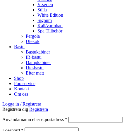
V-serien
Stilla
White Edition
Signum
Kall/varmbad
Spa Tillbehör
Pergola
Utekök
Bastu
Bastukabiner
IR-bastu
Dampkabiner
Ute-bastu
Efter mått
Shop
Poolservice
Kontakt
Om oss
Logga in / Registrera
Registrera dig
Registrera
Obligatoriskt
Användarnamn eller e-postadress
*
Obligatoriskt
Lösenord
*