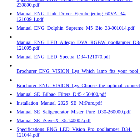
230800.pdf
Manual_ENG_Link_Driver_Fjernbetjening_60VA_34-
121009-1.pdf
Manual_ENG_Dolphin_Supreme_M5_Bio_33-001014.pdf
Manual_ENG_LED_Allegro_DVA_RGBW_poollamper_D3
121095.pdf
Manual_ENG_LED_Spectra_D34-121070.pdf
Brochurer_ENG_VISION_Lys_Which_lamp_fits_your_pool_b
Brochurer_ENG_VISION_Lys_Choose_the_optimal_connecti
Manual_SE_Bilbao_Filters_D45-450400.pdf
Installation_Manual_2025_SE_MrPure.pdf
Manual_SE_Saltgenerator_Mister_Pure_D30-260000.pdf
Manual_SE_iSaverX_36-140002.pdf
Specifications_ENG_LED_Vision_Pro_poollamper_D34-
121044.pdf