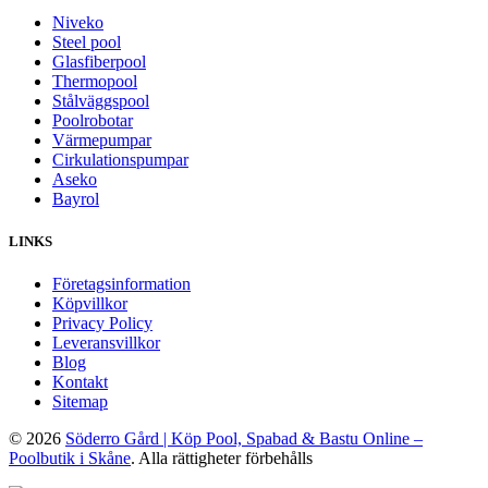
Niveko
Steel pool
Glasfiberpool
Thermopool
Stålväggspool
Poolrobotar
Värmepumpar
Cirkulationspumpar
Aseko
Bayrol
LINKS
Företagsinformation
Köpvillkor
Privacy Policy
Leveransvillkor
Blog
Kontakt
Sitemap
© 2026
Söderro Gård | Köp Pool, Spabad & Bastu Online –
Poolbutik i Skåne
. Alla rättigheter förbehålls