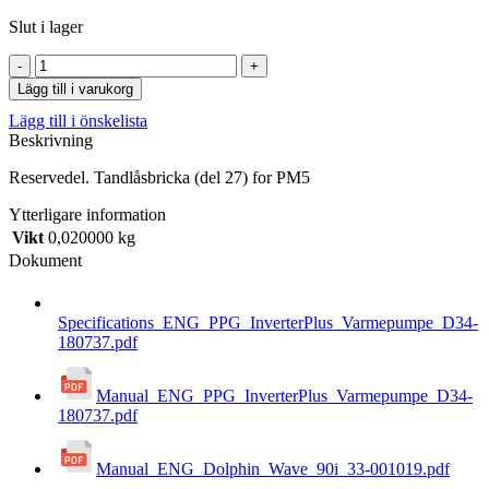
Slut i lager
Tandlåsbricka
(del
Lägg till i varukorg
27)
Lägg till i önskelista
for
Beskrivning
PM5
mängd
Reservedel. Tandlåsbricka (del 27) for PM5
Ytterligare information
Vikt
0,020000 kg
Dokument
Specifications_ENG_PPG_InverterPlus_Varmepumpe_D34-
180737.pdf
Manual_ENG_PPG_InverterPlus_Varmepumpe_D34-
180737.pdf
Manual_ENG_Dolphin_Wave_90i_33-001019.pdf