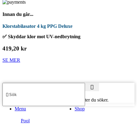
Innan du går...
Klorstabilasator 4 kg PPG Deluxe
✅ Skyddar klor mot UV-nedbrytning
419,20 kr
SE MER
Börja skriva för att se produkter du söker.
Menu
Shop
Pool