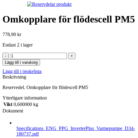
Omkopplare för flödescell PM5
778,90
kr
Endast 2 i lager
Omkopplare
för
Lägg till i varukorg
flödescell
Lägg till i önskelista
PM5
Beskrivning
mängd
Reservedel. Omkopplare för flödescell PM5
Ytterligare information
Vikt
0,600000 kg
Dokument
Specifications_ENG_PPG_InverterPlus_Varmepumpe_D34-
180737.pdf