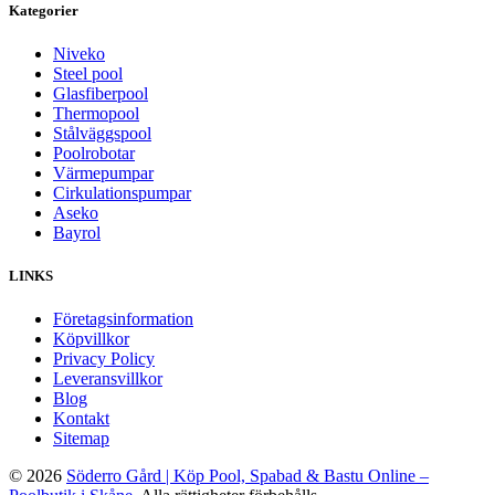
Kategorier
Niveko
Steel pool
Glasfiberpool
Thermopool
Stålväggspool
Poolrobotar
Värmepumpar
Cirkulationspumpar
Aseko
Bayrol
LINKS
Företagsinformation
Köpvillkor
Privacy Policy
Leveransvillkor
Blog
Kontakt
Sitemap
© 2026
Söderro Gård | Köp Pool, Spabad & Bastu Online –