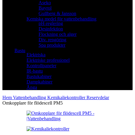
Aseko
Bayrol
Gullberg & Jansson
Kemiska medel för vattenbehandling
pH-reglering
Desinfektion
Flockning och alger
Div. rengöring
Spa produkter
Bastu
Elektriska
Elektriske professionel
Kontrollpaneler
IR-bastu
Bastukabiner
Dampkabiner
Ånga
Hem
Vattenbehandling
Kemikaliekontroller
Reservdelar
Omkopplare för flödescell PM5