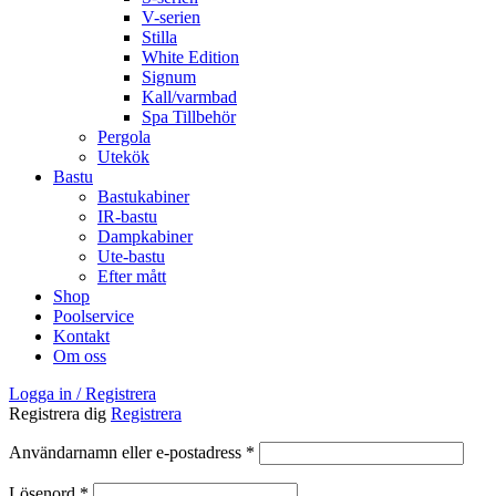
V-serien
Stilla
White Edition
Signum
Kall/varmbad
Spa Tillbehör
Pergola
Utekök
Bastu
Bastukabiner
IR-bastu
Dampkabiner
Ute-bastu
Efter mått
Shop
Poolservice
Kontakt
Om oss
Logga in / Registrera
Registrera dig
Registrera
Obligatoriskt
Användarnamn eller e-postadress
*
Obligatoriskt
Lösenord
*