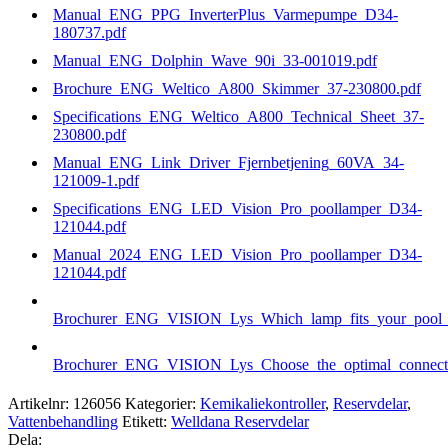
Manual_ENG_PPG_InverterPlus_Varmepumpe_D34-
180737.pdf
Manual_ENG_Dolphin_Wave_90i_33-001019.pdf
Brochure_ENG_Weltico_A800_Skimmer_37-230800.pdf
Specifications_ENG_Weltico_A800_Technical_Sheet_37-
230800.pdf
Manual_ENG_Link_Driver_Fjernbetjening_60VA_34-
121009-1.pdf
Specifications_ENG_LED_Vision_Pro_poollamper_D34-
121044.pdf
Manual_2024_ENG_LED_Vision_Pro_poollamper_D34-
121044.pdf
Brochurer_ENG_VISION_Lys_Which_lamp_fits_your_pool_b
Brochurer_ENG_VISION_Lys_Choose_the_optimal_connecti
Artikelnr:
126056
Kategorier:
Kemikaliekontroller
,
Reservdelar
,
Vattenbehandling
Etikett:
Welldana Reservdelar
Dela: