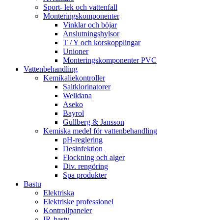
Sport- lek och vattenfall
Monteringskomponenter
Vinklar och böjar
Anslutningshylsor
T / Y och korskopplingar
Unioner
Monteringskomponenter PVC
Vattenbehandling
Kemikaliekontroller
Saltklorinatorer
Welldana
Aseko
Bayrol
Gullberg & Jansson
Kemiska medel för vattenbehandling
pH-reglering
Desinfektion
Flockning och alger
Div. rengöring
Spa produkter
Bastu
Elektriska
Elektriske professionel
Kontrollpaneler
IR-bastu