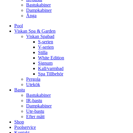
Bastukabiner
Dampkabiner
Ånga
Pool
Viskan Spa & Garden
Viskan Spabad
S-serien
V-serien
Stilla
White Edition
Signum
Kall/varmbad
Spa Tillbehör
Pergola
Utekök
Bastu
Bastukabiner
IR-bastu
Dampkabiner
Ute-bastu
Efter mått
Shop
Poolservice
Kontakt