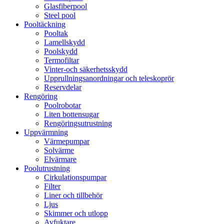
Glasfiberpool
Steel pool
Pooltäckning
Pooltak
Lamellskydd
Poolskydd
Termofiltar
Vinter-och säkerhetsskydd
Upprullningsanordningar och teleskoprör
Reservdelar
Rengöring
Poolrobotar
Liten bottensugar
Rengöringsutrustning
Uppvärmning
Värmepumpar
Solvärme
Elvärmare
Poolutrustning
Cirkulationspumpar
Filter
Liner och tillbehör
Ljus
Skimmer och utlopp
Avfuktare