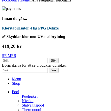
Poolbutik i Skåne
. Alla rättigheter förbehålls
Innan du går...
Klorstabilasator 4 kg PPG Deluxe
✅ Skyddar klor mot UV-nedbrytning
419,20 kr
SE MER
Sök
Börja skriva för att se produkter du söker.
Sök
Menu
Shop
Pool
Poolpaket
Niveko
Stålväggspool
Thermopool