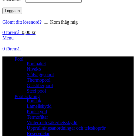
Logga in
Glömt ditt lösenord?
Kom ihåg mig
0
föremål
0,00
kr
Menu
0
föremål
Pool
Poolpaket
Niveko
Stålväggspool
Thermopool
Glasfiberpool
Steel pool
Pooltäckning
Pooltak
Lamellskydd
Poolskydd
Termofiltar
Vinter-och säkerhetsskydd
Upprullningsanordningar och teleskoprör
Reservdelar