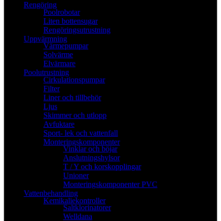
Rengöring
Poolrobotar
Liten bottensugar
Rengöringsutrustning
Uppvärmning
Värmepumpar
Solvärme
Elvärmare
Poolutrustning
Cirkulationspumpar
Filter
Liner och tillbehör
Ljus
Skimmer och utlopp
Avfuktare
Sport- lek och vattenfall
Monteringskomponenter
Vinklar och böjar
Anslutningshylsor
T / Y och korskopplingar
Unioner
Monteringskomponenter PVC
Vattenbehandling
Kemikaliekontroller
Saltklorinatorer
Welldana