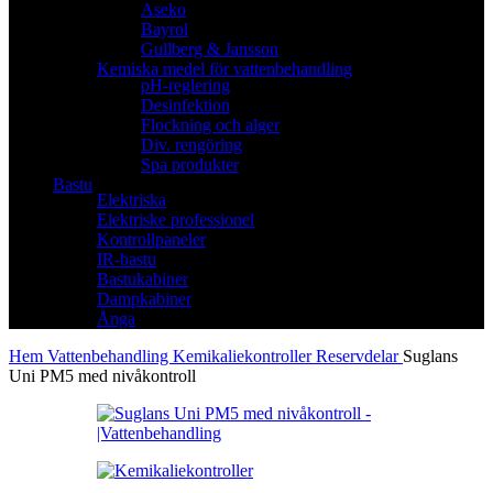
Aseko
Bayrol
Gullberg & Jansson
Kemiska medel för vattenbehandling
pH-reglering
Desinfektion
Flockning och alger
Div. rengöring
Spa produkter
Bastu
Elektriska
Elektriske professionel
Kontrollpaneler
IR-bastu
Bastukabiner
Dampkabiner
Ånga
Hem
Vattenbehandling
Kemikaliekontroller
Reservdelar
Suglans
Uni PM5 med nivåkontroll