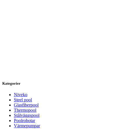
Kategorier
Niveko
Steel pool
Glasfiberpool
Thermopool
Stålväggspool
Poolrobotar
Värmepumpar