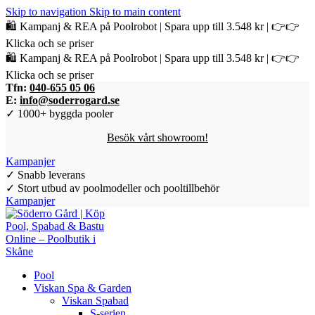
Skip to navigation
Skip to main content
🛍️ Kampanj & REA på Poolrobot | Spara upp till 3.548 kr | 👉👉
Klicka och se priser
🛍️ Kampanj & REA på Poolrobot | Spara upp till 3.548 kr | 👉👉
Klicka och se priser
Tfn:
040-655 05 06
E:
info@soderrogard.se
✓ 1000+ byggda pooler
Besök vårt showroom!
Kampanjer
✓ Snabb leverans
✓ Stort utbud av poolmodeller och pooltillbehör
Kampanjer
Pool
Viskan Spa & Garden
Viskan Spabad
S-serien