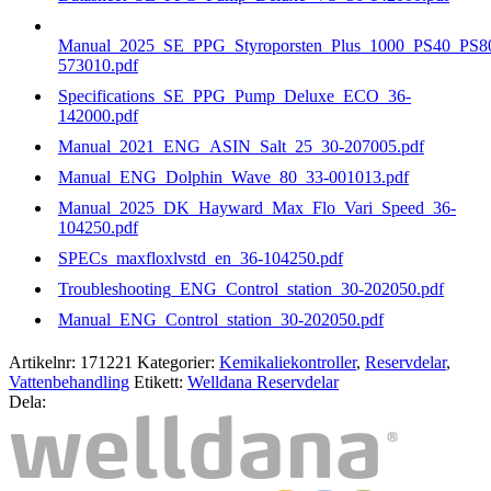
Manual_2025_SE_PPG_Styroporsten_Plus_1000_PS40_PS8
573010.pdf
Specifications_SE_PPG_Pump_Deluxe_ECO_36-
142000.pdf
Manual_2021_ENG_ASIN_Salt_25_30-207005.pdf
Manual_ENG_Dolphin_Wave_80_33-001013.pdf
Manual_2025_DK_Hayward_Max_Flo_Vari_Speed_36-
104250.pdf
SPECs_maxfloxlvstd_en_36-104250.pdf
Troubleshooting_ENG_Control_station_30-202050.pdf
Manual_ENG_Control_station_30-202050.pdf
Artikelnr:
171221
Kategorier:
Kemikaliekontroller
,
Reservdelar
,
Vattenbehandling
Etikett:
Welldana Reservdelar
Dela: