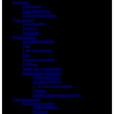
Rengöring
Poolrobotar
Liten bottensugar
Rengöringsutrustning
Uppvärmning
Värmepumpar
Solvärme
Elvärmare
Poolutrustning
Cirkulationspumpar
Filter
Liner och tillbehör
Ljus
Skimmer och utlopp
Avfuktare
Sport- lek och vattenfall
Monteringskomponenter
Vinklar och böjar
Anslutningshylsor
T / Y och korskopplingar
Unioner
Monteringskomponenter PVC
Vattenbehandling
Kemikaliekontroller
Saltklorinatorer
Welldana