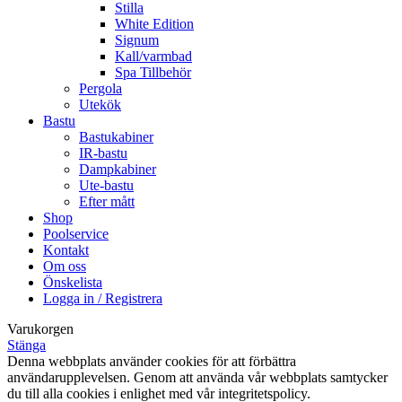
Stilla
White Edition
Signum
Kall/varmbad
Spa Tillbehör
Pergola
Utekök
Bastu
Bastukabiner
IR-bastu
Dampkabiner
Ute-bastu
Efter mått
Shop
Poolservice
Kontakt
Om oss
Önskelista
Logga in / Registrera
Varukorgen
Stänga
Denna webbplats använder cookies för att förbättra
användarupplevelsen. Genom att använda vår webbplats samtycker
du till alla cookies i enlighet med vår integritetspolicy.