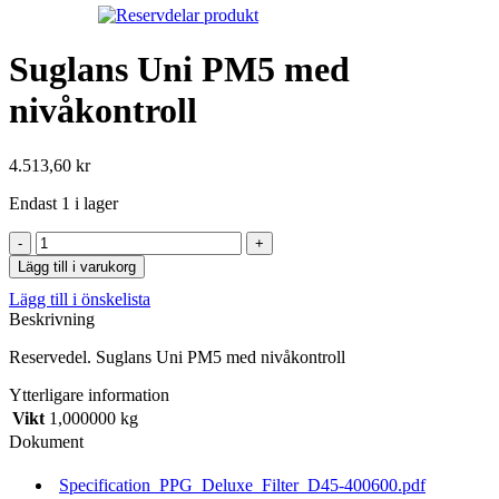
Suglans Uni PM5 med
nivåkontroll
4.513,60
kr
Endast 1 i lager
Suglans
Uni
Lägg till i varukorg
PM5
Lägg till i önskelista
med
Beskrivning
nivåkontroll
mängd
Reservedel. Suglans Uni PM5 med nivåkontroll
Ytterligare information
Vikt
1,000000 kg
Dokument
Specification_PPG_Deluxe_Filter_D45-400600.pdf