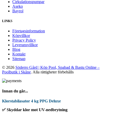
Cirkulationspumpar
Aseko
Bayrol
LINKS
Företagsinformation
Köpvillkor
Privacy Policy
Leveransvillkor
Blog
Kontakt
Sitemap
© 2026
Söderro Gård | Köp Pool, Spabad & Bastu Online –
Poolbutik i Skåne
. Alla rättigheter förbehålls
Innan du går...
Klorstabilasator 4 kg PPG Deluxe
✅ Skyddar klor mot UV-nedbrytning