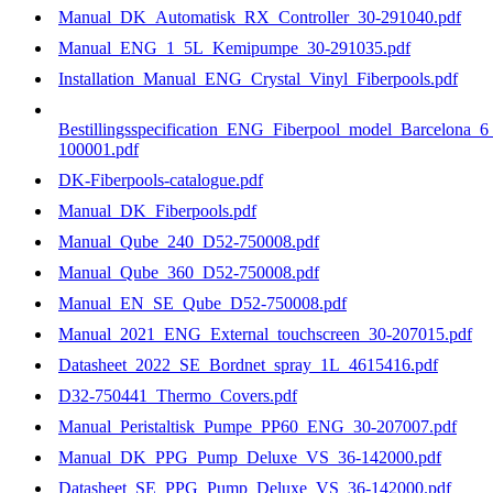
Manual_DK_Automatisk_RX_Controller_30-291040.pdf
Manual_ENG_1_5L_Kemipumpe_30-291035.pdf
Installation_Manual_ENG_Crystal_Vinyl_Fiberpools.pdf
Bestillingsspecification_ENG_Fiberpool_model_Barcelona
100001.pdf
DK-Fiberpools-catalogue.pdf
Manual_DK_Fiberpools.pdf
Manual_Qube_240_D52-750008.pdf
Manual_Qube_360_D52-750008.pdf
Manual_EN_SE_Qube_D52-750008.pdf
Manual_2021_ENG_External_touchscreen_30-207015.pdf
Datasheet_2022_SE_Bordnet_spray_1L_4615416.pdf
D32-750441_Thermo_Covers.pdf
Manual_Peristaltisk_Pumpe_PP60_ENG_30-207007.pdf
Manual_DK_PPG_Pump_Deluxe_VS_36-142000.pdf
Datasheet_SE_PPG_Pump_Deluxe_VS_36-142000.pdf