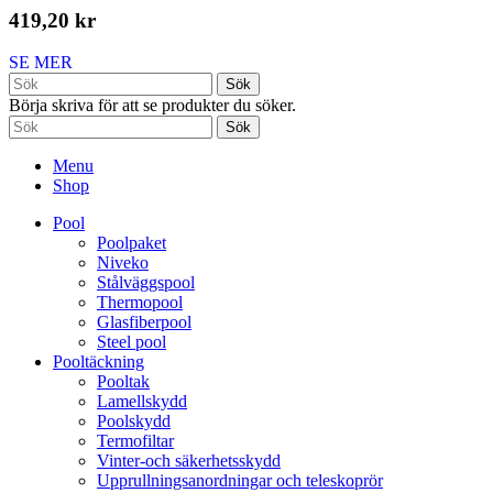
419,20 kr
SE MER
Sök
Börja skriva för att se produkter du söker.
Sök
Menu
Shop
Pool
Poolpaket
Niveko
Stålväggspool
Thermopool
Glasfiberpool
Steel pool
Pooltäckning
Pooltak
Lamellskydd
Poolskydd
Termofiltar
Vinter-och säkerhetsskydd
Upprullningsanordningar och teleskoprör