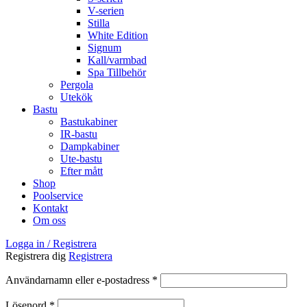
V-serien
Stilla
White Edition
Signum
Kall/varmbad
Spa Tillbehör
Pergola
Utekök
Bastu
Bastukabiner
IR-bastu
Dampkabiner
Ute-bastu
Efter mått
Shop
Poolservice
Kontakt
Om oss
Logga in / Registrera
Registrera dig
Registrera
Obligatoriskt
Användarnamn eller e-postadress
*
Obligatoriskt
Lösenord
*