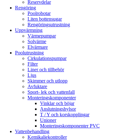
Reservdelar
Rengöring
Poolrobotar
Liten bottensugar
Rengöringsutrustning
Uppvärmning
Värmepumpar
Solvärme
Elvärmare
Poolutrustning
Cirkulationspumpar
Filter
Liner och tillbehör
Ljus
Skimmer och utlopp
Avfuktare
Sport- lek och vattenfall
Monteringskomponenter
Vinklar och böjar
Anslutningshylsor
T / Y och korskopplingar
Unioner
Monteringskomponenter PVC
Vattenbehandling
Kemikaliekontroller