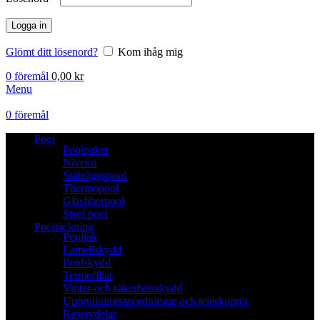
Logga in
Glömt ditt lösenord?
Kom ihåg mig
0
föremål
0,00
kr
Menu
0
föremål
Pool
Poolpaket
Niveko
Stålväggspool
Thermopool
Glasfiberpool
Steel pool
Pooltäckning
Pooltak
Lamellskydd
Poolskydd
Termofiltar
Vinter-och säkerhetsskydd
Upprullningsanordningar och teleskoprör
Reservdelar