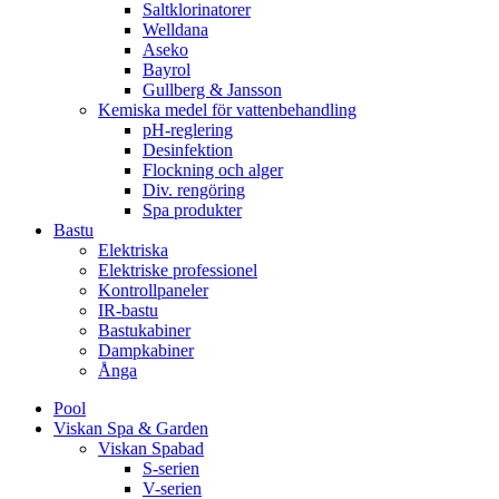
Saltklorinatorer
Welldana
Aseko
Bayrol
Gullberg & Jansson
Kemiska medel för vattenbehandling
pH-reglering
Desinfektion
Flockning och alger
Div. rengöring
Spa produkter
Bastu
Elektriska
Elektriske professionel
Kontrollpaneler
IR-bastu
Bastukabiner
Dampkabiner
Ånga
Pool
Viskan Spa & Garden
Viskan Spabad
S-serien
V-serien