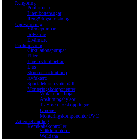
Rengöring
Poolrobotar
Liten bottensugar
Rengöringsutrustning
Uppvärmning
Värmepumpar
Solvärme
Elvärmare
Poolutrustning
Cirkulationspumpar
Filter
Liner och tillbehör
Ljus
Skimmer och utlopp
Avfuktare
Sport- lek och vattenfall
Monteringskomponenter
Vinklar och böjar
Anslutningshylsor
T / Y och korskopplingar
Unioner
Monteringskomponenter PVC
Vattenbehandling
Kemikaliekontroller
Saltklorinatorer
Welldana