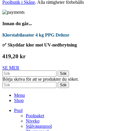
Poolbutik i Skåne
. Alla rättigheter förbehålls
Innan du går...
Klorstabilasator 4 kg PPG Deluxe
✅ Skyddar klor mot UV-nedbrytning
419,20 kr
SE MER
Sök
Börja skriva för att se produkter du söker.
Sök
Menu
Shop
Pool
Poolpaket
Niveko
Stålväggspool