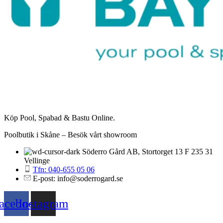
Köp Pool, Spabad & Bastu Online.
Poolbutik i Skåne – Besök vårt showroom
Söderro Gård AB, Stortorget 13 F 235 31
Vellinge
Tfn: 040-655 05 06
E-post: info@soderrogard.se
acebook
Instagram