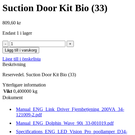
Suction Door Kit Bio (33)
809,60
kr
Endast 1 i lager
Suction
Door
Lägg till i varukorg
Kit
Lägg till i önskelista
Bio
Beskrivning
(33)
mängd
Reservedel. Suction Door Kit Bio (33)
Ytterligare information
Vikt
0,400000 kg
Dokument
Manual_ENG_Link_Driver_Fjernbetjening_200VA_34-
121009-2.pdf
Manual_ENG_Dolphin_Wave_90i_33-001019.pdf
Specifications_ENG_LED_Vision_Pro_poollamper_D34-