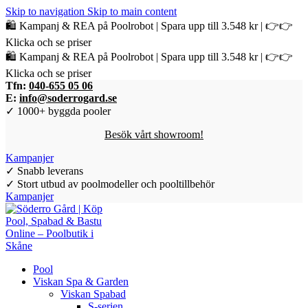
Skip to navigation
Skip to main content
🛍️ Kampanj & REA på Poolrobot | Spara upp till 3.548 kr | 👉👉
Klicka och se priser
🛍️ Kampanj & REA på Poolrobot | Spara upp till 3.548 kr | 👉👉
Klicka och se priser
Tfn:
040-655 05 06
E:
info@soderrogard.se
✓ 1000+ byggda pooler
Besök vårt showroom!
Kampanjer
✓ Snabb leverans
✓ Stort utbud av poolmodeller och pooltillbehör
Kampanjer
Pool
Viskan Spa & Garden
Viskan Spabad
S-serien