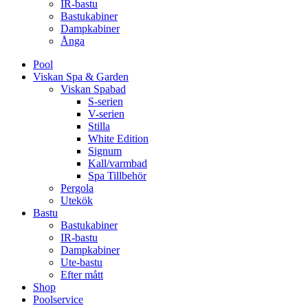
IR-bastu
Bastukabiner
Dampkabiner
Ånga
Pool
Viskan Spa & Garden
Viskan Spabad
S-serien
V-serien
Stilla
White Edition
Signum
Kall/varmbad
Spa Tillbehör
Pergola
Utekök
Bastu
Bastukabiner
IR-bastu
Dampkabiner
Ute-bastu
Efter mått
Shop
Poolservice