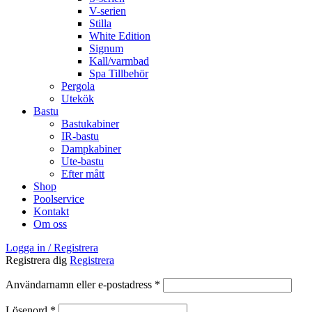
V-serien
Stilla
White Edition
Signum
Kall/varmbad
Spa Tillbehör
Pergola
Utekök
Bastu
Bastukabiner
IR-bastu
Dampkabiner
Ute-bastu
Efter mått
Shop
Poolservice
Kontakt
Om oss
Logga in / Registrera
Registrera dig
Registrera
Obligatoriskt
Användarnamn eller e-postadress
*
Obligatoriskt
Lösenord
*