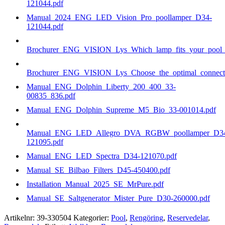
121044.pdf
Manual_2024_ENG_LED_Vision_Pro_poollamper_D34-
121044.pdf
Brochurer_ENG_VISION_Lys_Which_lamp_fits_your_pool_b
Brochurer_ENG_VISION_Lys_Choose_the_optimal_connecti
Manual_ENG_Dolphin_Liberty_200_400_33-
00835_836.pdf
Manual_ENG_Dolphin_Supreme_M5_Bio_33-001014.pdf
Manual_ENG_LED_Allegro_DVA_RGBW_poollamper_D3
121095.pdf
Manual_ENG_LED_Spectra_D34-121070.pdf
Manual_SE_Bilbao_Filters_D45-450400.pdf
Installation_Manual_2025_SE_MrPure.pdf
Manual_SE_Saltgenerator_Mister_Pure_D30-260000.pdf
Artikelnr:
39-330504
Kategorier:
Pool
,
Rengöring
,
Reservedelar
,