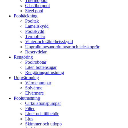
Thermopool
Glasfiberpool
Steel pool
Pooltäckning
Pooltak
Lamellskydd
Poolskydd
Termofiltar
Vinter-och säkerhetsskydd
Upprullningsanordningar och teleskoprör
Reservdelar
Rengöring
Poolrobotar
Liten bottensugar
Rengöringsutrustning
Uppvärmning
Värmepumpar
Solvärme
Elvärmare
Poolutrustning
Cirkulationspumpar
Filter
Liner och tillbehör
Ljus
Skimmer och utlopp