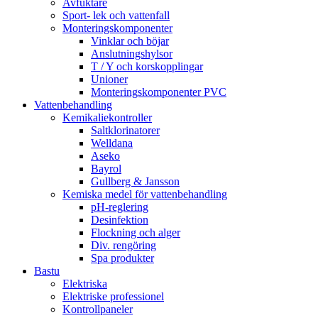
Avfuktare
Sport- lek och vattenfall
Monteringskomponenter
Vinklar och böjar
Anslutningshylsor
T / Y och korskopplingar
Unioner
Monteringskomponenter PVC
Vattenbehandling
Kemikaliekontroller
Saltklorinatorer
Welldana
Aseko
Bayrol
Gullberg & Jansson
Kemiska medel för vattenbehandling
pH-reglering
Desinfektion
Flockning och alger
Div. rengöring
Spa produkter
Bastu
Elektriska
Elektriske professionel
Kontrollpaneler