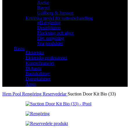
Aseko
Bayrol
Gullberg & Jansson
Kemiska medel för vattenbehandling
pH-reglering
Desinfektion
Flockning och alger
Div. rengöring
Spa produkter
Bastu
Elektriska
Elektriske professionel
Kontrollpaneler
IR-bastu
Bastukabiner
Dampkabiner
Ånga
Hem
Pool
Rengöring
Reservedelar
Suction Door Kit Bio (33)