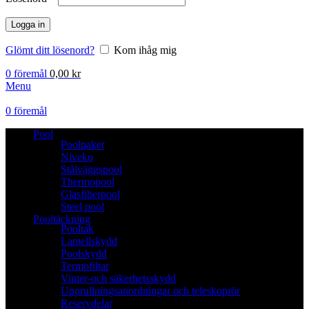
Logga in
Glömt ditt lösenord?
Kom ihåg mig
0
föremål
0,00
kr
Menu
0
föremål
Pool
Poolpaket
Niveko
Stålväggspool
Thermopool
Glasfiberpool
Steel pool
Pooltäckning
Pooltak
Lamellskydd
Poolskydd
Termofiltar
Vinter-och säkerhetsskydd
Upprullningsanordningar och teleskoprör
Reservdelar