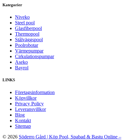
Kategorier
Niveko
Steel pool
Glasfiberpool
Thermopool
Stålväggspool
Poolrobotar
Värmepumpar
Cirkulationspumpar
Aseko
Bayrol
LINKS
Företagsinformation
Köpvillkor
Privacy Policy
Leveransvillkor
Blog
Kontakt
Sitemap
© 2026
Söderro Gård | Köp Pool, Spabad & Bastu Online –