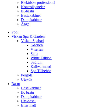
Elektriske professionel
Kontrollpaneler
IR-bastu
Bastukabiner
Dampkabiner
Ånga
Pool
Viskan Spa & Garden
Viskan Spabad
S-serien
V-serien
Stilla
White Edition
Signum
Kall/varmbad
Spa Tillbehör
Pergola
Utekök
Bastu
Bastukabiner
IR-bastu
Dampkabiner
Ute-bastu
Efter mått