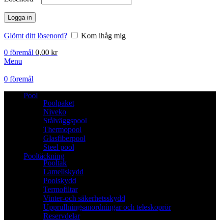
Logga in
Glömt ditt lösenord?
Kom ihåg mig
0
föremål
0,00
kr
Menu
0
föremål
Pool
Poolpaket
Niveko
Stålväggspool
Thermopool
Glasfiberpool
Steel pool
Pooltäckning
Pooltak
Lamellskydd
Poolskydd
Termofiltar
Vinter-och säkerhetsskydd
Upprullningsanordningar och teleskoprör
Reservdelar