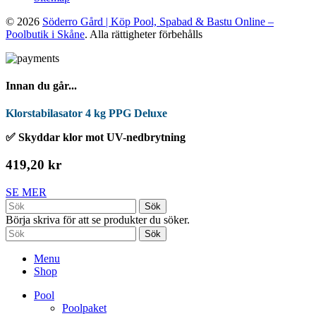
© 2026
Söderro Gård | Köp Pool, Spabad & Bastu Online –
Poolbutik i Skåne
. Alla rättigheter förbehålls
Innan du går...
Klorstabilasator 4 kg PPG Deluxe
✅ Skyddar klor mot UV-nedbrytning
419,20 kr
SE MER
Sök
Börja skriva för att se produkter du söker.
Sök
Menu
Shop
Pool
Poolpaket