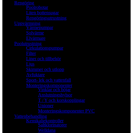
Rengöring
Poolrobotar
Liten bottensugar
Rengöringsutrustning
Uppvärmning
Värmepumpar
Solvärme
Elvärmare
Poolutrustning
Cirkulationspumpar
Filter
Liner och tillbehör
Ljus
Skimmer och utlopp
Avfuktare
Sport- lek och vattenfall
Monteringskomponenter
Vinklar och böjar
Anslutningshylsor
T / Y och korskopplingar
Unioner
Monteringskomponenter PVC
Vattenbehandling
Kemikaliekontroller
Saltklorinatorer
Welldana