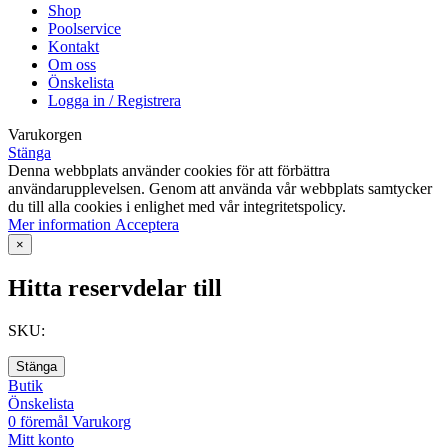
Shop
Poolservice
Kontakt
Om oss
Önskelista
Logga in / Registrera
Varukorgen
Stänga
Denna webbplats använder cookies för att förbättra
användarupplevelsen. Genom att använda vår webbplats samtycker
du till alla cookies i enlighet med vår integritetspolicy.
Mer
Mer information
Acceptera
information
×
Hitta reservdelar till
SKU:
Stänga
Butik
Önskelista
0
föremål
Varukorg
Mitt konto