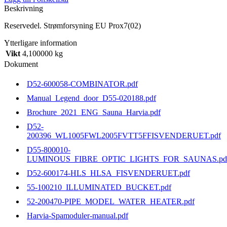
Beskrivning
Reservedel. Strømforsyning EU Prox7(02)
Ytterligare information
Vikt
4,100000 kg
Dokument
D52-600058-COMBINATOR.pdf
Manual_Legend_door_D55-020188.pdf
Brochure_2021_ENG_Sauna_Harvia.pdf
D52-
200396_WL1005FWL2005FVTT5FFISVENDERUET.pdf
D55-800010-
LUMINOUS_FIBRE_OPTIC_LIGHTS_FOR_SAUNAS.pd
D52-600174-HLS_HLSA_FISVENDERUET.pdf
55-100210_ILLUMINATED_BUCKET.pdf
52-200470-PIPE_MODEL_WATER_HEATER.pdf
Harvia-Spamoduler-manual.pdf