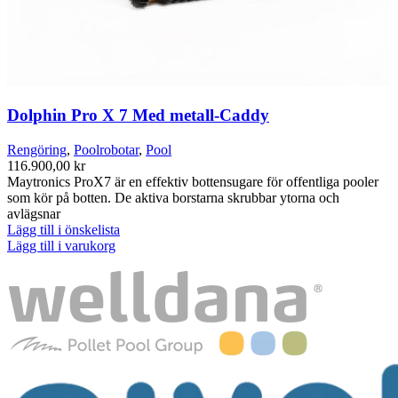
Dolphin Pro X 7 Med metall-Caddy
Rengöring
,
Poolrobotar
,
Pool
116.900,00
kr
Maytronics ProX7 är en effektiv bottensugare för offentliga pooler
som kör på botten. De aktiva borstarna skrubbar ytorna och
avlägsnar
Lägg till i önskelista
Lägg till i varukorg