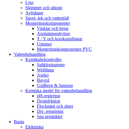
Ljus
Skimmer och utlopp
Avfuktare
Sport- lek och vattenfall
Monteringskomponenter
Vinklar och böjar
Anslutningshylsor
T / Y och korskopplingar
Unioner
Monteringskomponenter PVC
Vattenbehandling
Kemikaliekontroller
Saltklorinatorer
Welldana
Aseko
Bayrol
Gullberg & Jansson
Kemiska medel för vattenbehandling
pH-reglering
Desinfektion
Flockning och alger
Div. rengöring
Spa produkter
Bastu
Elektriska