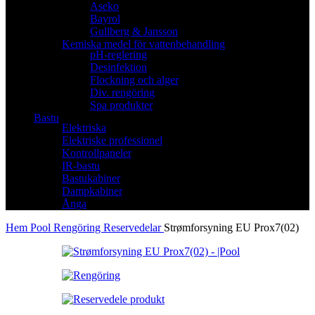
Aseko
Bayrol
Gullberg & Jansson
Kemiska medel för vattenbehandling
pH-reglering
Desinfektion
Flockning och alger
Div. rengöring
Spa produkter
Bastu
Elektriska
Elektriske professionel
Kontrollpaneler
IR-bastu
Bastukabiner
Dampkabiner
Ånga
Hem
Pool
Rengöring
Reservedelar
Strømforsyning EU Prox7(02)