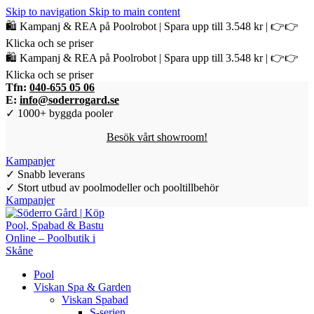
Skip to navigation
Skip to main content
🛍️ Kampanj & REA på Poolrobot | Spara upp till 3.548 kr | 👉👉
Klicka och se priser
🛍️ Kampanj & REA på Poolrobot | Spara upp till 3.548 kr | 👉👉
Klicka och se priser
Tfn:
040-655 05 06
E:
info@soderrogard.se
✓ 1000+ byggda pooler
Besök vårt showroom!
Kampanjer
✓ Snabb leverans
✓ Stort utbud av poolmodeller och pooltillbehör
Kampanjer
Pool
Viskan Spa & Garden
Viskan Spabad
S-serien