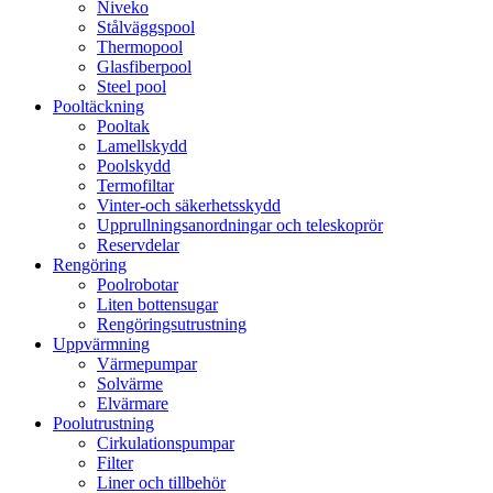
Niveko
Stålväggspool
Thermopool
Glasfiberpool
Steel pool
Pooltäckning
Pooltak
Lamellskydd
Poolskydd
Termofiltar
Vinter-och säkerhetsskydd
Upprullningsanordningar och teleskoprör
Reservdelar
Rengöring
Poolrobotar
Liten bottensugar
Rengöringsutrustning
Uppvärmning
Värmepumpar
Solvärme
Elvärmare
Poolutrustning
Cirkulationspumpar
Filter
Liner och tillbehör