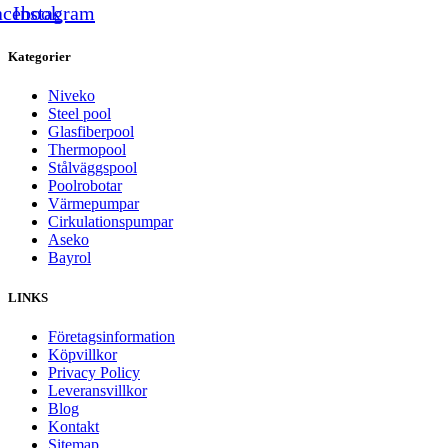
acebook
Instagram
Kategorier
Niveko
Steel pool
Glasfiberpool
Thermopool
Stålväggspool
Poolrobotar
Värmepumpar
Cirkulationspumpar
Aseko
Bayrol
LINKS
Företagsinformation
Köpvillkor
Privacy Policy
Leveransvillkor
Blog
Kontakt
Sitemap