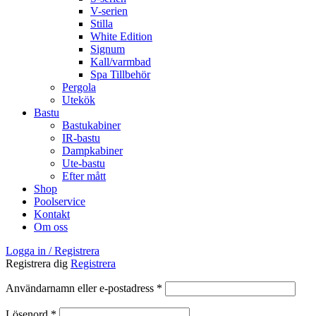
V-serien
Stilla
White Edition
Signum
Kall/varmbad
Spa Tillbehör
Pergola
Utekök
Bastu
Bastukabiner
IR-bastu
Dampkabiner
Ute-bastu
Efter mått
Shop
Poolservice
Kontakt
Om oss
Logga in / Registrera
Registrera dig
Registrera
Obligatoriskt
Användarnamn eller e-postadress
*
Obligatoriskt
Lösenord
*