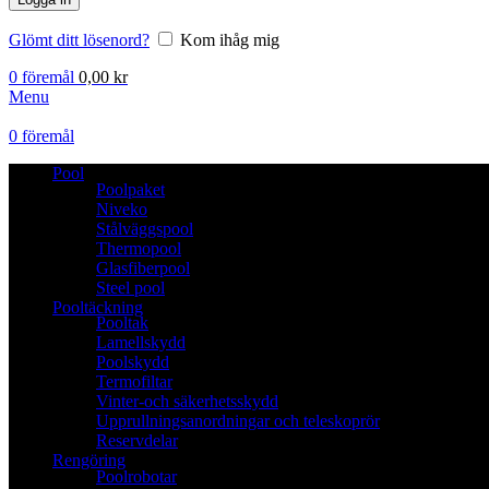
Glömt ditt lösenord?
Kom ihåg mig
0
föremål
0,00
kr
Menu
0
föremål
Pool
Poolpaket
Niveko
Stålväggspool
Thermopool
Glasfiberpool
Steel pool
Pooltäckning
Pooltak
Lamellskydd
Poolskydd
Termofiltar
Vinter-och säkerhetsskydd
Upprullningsanordningar och teleskoprör
Reservdelar
Rengöring
Poolrobotar