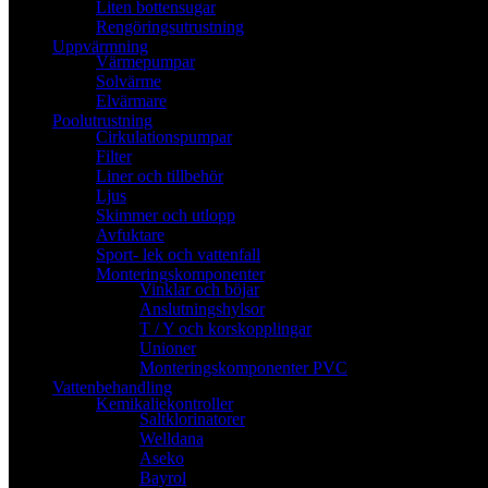
Liten bottensugar
Rengöringsutrustning
Uppvärmning
Värmepumpar
Solvärme
Elvärmare
Poolutrustning
Cirkulationspumpar
Filter
Liner och tillbehör
Ljus
Skimmer och utlopp
Avfuktare
Sport- lek och vattenfall
Monteringskomponenter
Vinklar och böjar
Anslutningshylsor
T / Y och korskopplingar
Unioner
Monteringskomponenter PVC
Vattenbehandling
Kemikaliekontroller
Saltklorinatorer
Welldana
Aseko
Bayrol