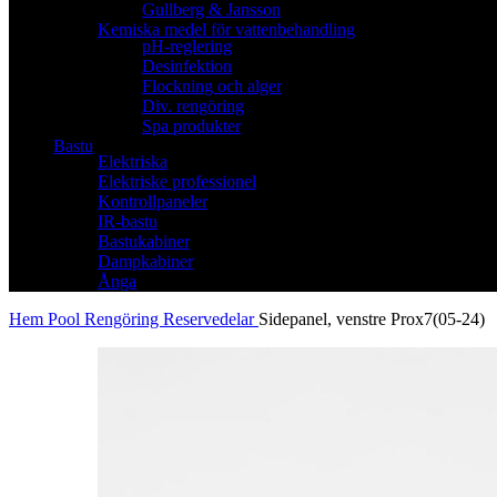
Gullberg & Jansson
Kemiska medel för vattenbehandling
pH-reglering
Desinfektion
Flockning och alger
Div. rengöring
Spa produkter
Bastu
Elektriska
Elektriske professionel
Kontrollpaneler
IR-bastu
Bastukabiner
Dampkabiner
Ånga
Hem
Pool
Rengöring
Reservedelar
Sidepanel, venstre Prox7(05-24)