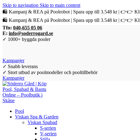
Skip to navigation
Skip to main content
🛍️ Kampanj & REA på Poolrobot | Spara upp till 3.548 kr | 👉👉 Kli
🛍️ Kampanj & REA på Poolrobot | Spara upp till 3.548 kr | 👉👉 Kli
Tfn:
040-655 05 06
E:
info@soderrogard.se
✓ 1000+ byggda pooler
Kampanjer
✓ Snabb leverans
✓ Stort utbud av poolmodeller och pooltillbehör
Kampanjer
Pool
Viskan Spa & Garden
Viskan Spabad
S-serien
V-serien
Stilla