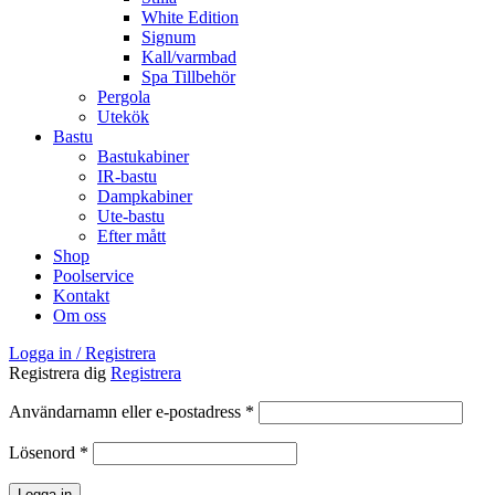
White Edition
Signum
Kall/varmbad
Spa Tillbehör
Pergola
Utekök
Bastu
Bastukabiner
IR-bastu
Dampkabiner
Ute-bastu
Efter mått
Shop
Poolservice
Kontakt
Om oss
Logga in / Registrera
Registrera dig
Registrera
Obligatoriskt
Användarnamn eller e-postadress
*
Obligatoriskt
Lösenord
*
Logga in