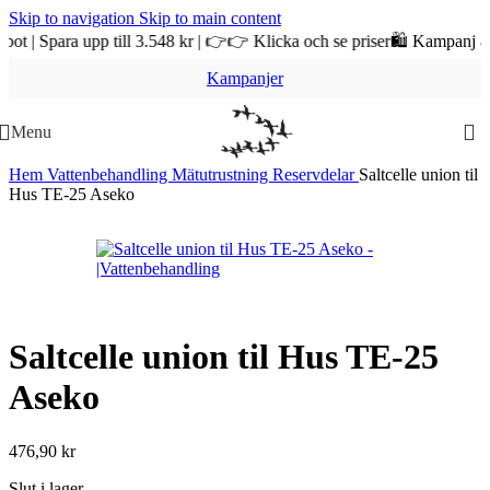
Skip to navigation
Skip to main content
para upp till 3.548 kr | 👉👉 Klicka och se priser
🛍️ Kampanj & REA p
Kampanjer
Menu
Hem
Vattenbehandling
Mätutrustning
Reservdelar
Saltcelle union til
Hus TE-25 Aseko
Saltcelle union til Hus TE-25
Aseko
476,90
kr
Slut i lager