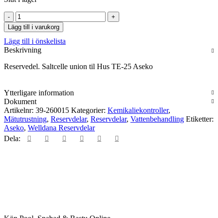
Saltcelle
union
Lägg till i varukorg
til
Lägg till i önskelista
Hus
Beskrivning
TE-
25
Reservedel. Saltcelle union til Hus TE-25 Aseko
Aseko
mängd
Ytterligare information
Dokument
Artikelnr:
39-260015
Kategorier:
Kemikaliekontroller
,
Mätutrustning
,
Reservdelar
,
Reservdelar
,
Vattenbehandling
Etiketter:
Aseko
,
Welldana Reservdelar
Dela: