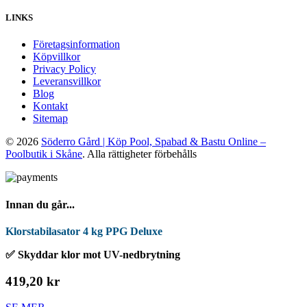
LINKS
Företagsinformation
Köpvillkor
Privacy Policy
Leveransvillkor
Blog
Kontakt
Sitemap
© 2026
Söderro Gård | Köp Pool, Spabad & Bastu Online –
Poolbutik i Skåne
. Alla rättigheter förbehålls
Innan du går...
Klorstabilasator 4 kg PPG Deluxe
✅ Skyddar klor mot UV-nedbrytning
419,20 kr