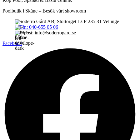
Köp Pool, Spabad & Bastu Online.
Poolbutik i Skåne – Besök vårt showroom
Söderro Gård AB, Stortorget 13 F 235 31 Vellinge
Tfn: 040-655 05 06
E-post: info@soderrogard.se
Facebook