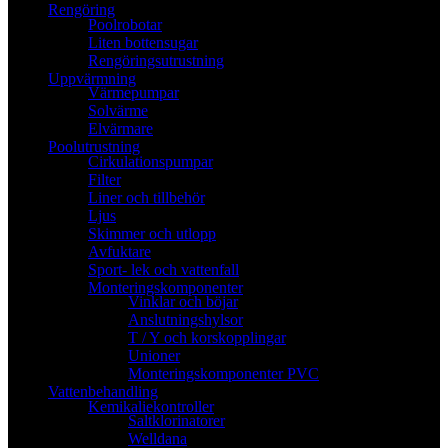
Rengöring
Poolrobotar
Liten bottensugar
Rengöringsutrustning
Uppvärmning
Värmepumpar
Solvärme
Elvärmare
Poolutrustning
Cirkulationspumpar
Filter
Liner och tillbehör
Ljus
Skimmer och utlopp
Avfuktare
Sport- lek och vattenfall
Monteringskomponenter
Vinklar och böjar
Anslutningshylsor
T / Y och korskopplingar
Unioner
Monteringskomponenter PVC
Vattenbehandling
Kemikaliekontroller
Saltklorinatorer
Welldana