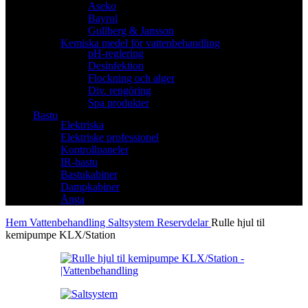
Aseko
Bayrol
Gullberg & Jansson
Kemiska medel för vattenbehandling
pH-reglering
Desinfektion
Flockning och alger
Div. rengöring
Spa produkter
Bastu
Elektriska
Elektriske professionel
Kontrollpaneler
IR-bastu
Bastukabiner
Dampkabiner
Ånga
Hem
Vattenbehandling
Saltsystem
Reservdelar
Rulle hjul til
kemipumpe KLX/Station