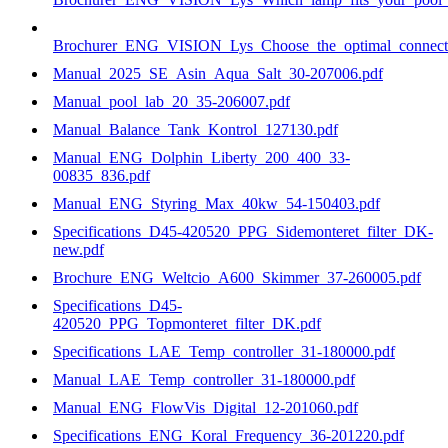
Brochurer_ENG_VISION_Lys_Choose_the_optimal_connecti
Manual_2025_SE_Asin_Aqua_Salt_30-207006.pdf
Manual_pool_lab_20_35-206007.pdf
Manual_Balance_Tank_Kontrol_127130.pdf
Manual_ENG_Dolphin_Liberty_200_400_33-
00835_836.pdf
Manual_ENG_Styring_Max_40kw_54-150403.pdf
Specifications_D45-420520_PPG_Sidemonteret_filter_DK-
new.pdf
Brochure_ENG_Weltcio_A600_Skimmer_37-260005.pdf
Specifications_D45-
420520_PPG_Topmonteret_filter_DK.pdf
Specifications_LAE_Temp_controller_31-180000.pdf
Manual_LAE_Temp_controller_31-180000.pdf
Manual_ENG_FlowVis_Digital_12-201060.pdf
Specifications_ENG_Koral_Frequency_36-201220.pdf