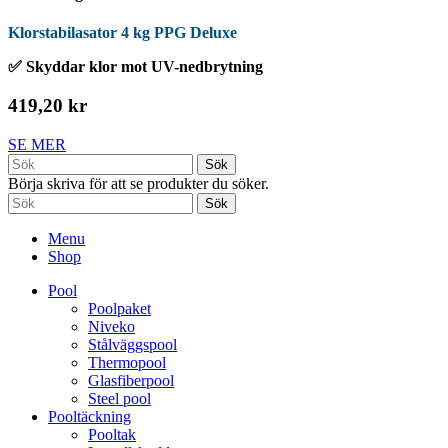
Klorstabilasator 4 kg PPG Deluxe
✅ Skyddar klor mot UV-nedbrytning
419,20 kr
SE MER
Sök
Börja skriva för att se produkter du söker.
Sök
Menu
Shop
Pool
Poolpaket
Niveko
Stålväggspool
Thermopool
Glasfiberpool
Steel pool
Pooltäckning
Pooltak