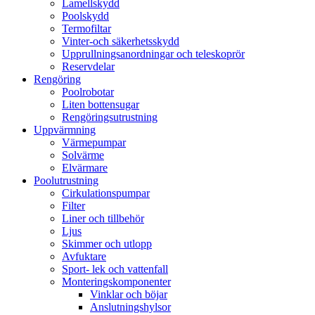
Lamellskydd
Poolskydd
Termofiltar
Vinter-och säkerhetsskydd
Upprullningsanordningar och teleskoprör
Reservdelar
Rengöring
Poolrobotar
Liten bottensugar
Rengöringsutrustning
Uppvärmning
Värmepumpar
Solvärme
Elvärmare
Poolutrustning
Cirkulationspumpar
Filter
Liner och tillbehör
Ljus
Skimmer och utlopp
Avfuktare
Sport- lek och vattenfall
Monteringskomponenter
Vinklar och böjar
Anslutningshylsor