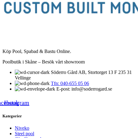
Köp Pool, Spabad & Bastu Online.
Poolbutik i Skåne – Besök vårt showroom
Söderro Gård AB, Stortorget 13 F 235 31
Vellinge
Tfn: 040-655 05 06
E-post: info@soderrogard.se
acebook
Instagram
Kategorier
Niveko
Steel pool