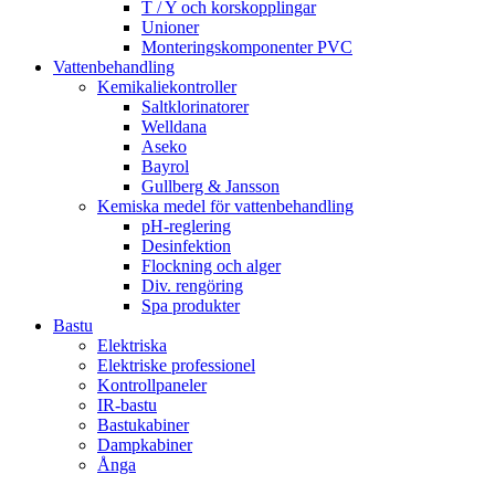
T / Y och korskopplingar
Unioner
Monteringskomponenter PVC
Vattenbehandling
Kemikaliekontroller
Saltklorinatorer
Welldana
Aseko
Bayrol
Gullberg & Jansson
Kemiska medel för vattenbehandling
pH-reglering
Desinfektion
Flockning och alger
Div. rengöring
Spa produkter
Bastu
Elektriska
Elektriske professionel
Kontrollpaneler
IR-bastu
Bastukabiner
Dampkabiner
Ånga