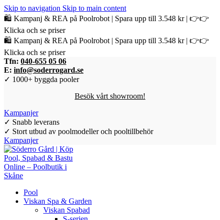
Skip to navigation
Skip to main content
🛍️ Kampanj & REA på Poolrobot | Spara upp till 3.548 kr | 👉👉
Klicka och se priser
🛍️ Kampanj & REA på Poolrobot | Spara upp till 3.548 kr | 👉👉
Klicka och se priser
Tfn:
040-655 05 06
E:
info@soderrogard.se
✓ 1000+ byggda pooler
Besök vårt showroom!
Kampanjer
✓ Snabb leverans
✓ Stort utbud av poolmodeller och pooltillbehör
Kampanjer
Pool
Viskan Spa & Garden
Viskan Spabad
S-serien