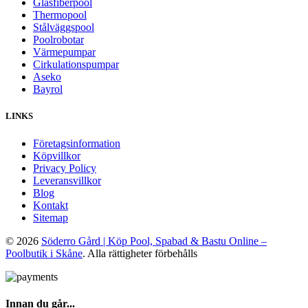
Glasfiberpool
Thermopool
Stålväggspool
Poolrobotar
Värmepumpar
Cirkulationspumpar
Aseko
Bayrol
LINKS
Företagsinformation
Köpvillkor
Privacy Policy
Leveransvillkor
Blog
Kontakt
Sitemap
© 2026
Söderro Gård | Köp Pool, Spabad & Bastu Online –
Poolbutik i Skåne
. Alla rättigheter förbehålls
Innan du går...