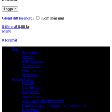
Logga in
Glömt ditt lösenord?
Kom ihåg mig
0
föremål
0,00
kr
Menu
0
föremål
Pool
Poolpaket
Niveko
Stålväggspool
Thermopool
Glasfiberpool
Steel pool
Pooltäckning
Pooltak
Lamellskydd
Poolskydd
Termofiltar
Vinter-och säkerhetsskydd
Upprullningsanordningar och teleskoprör
Reservdelar