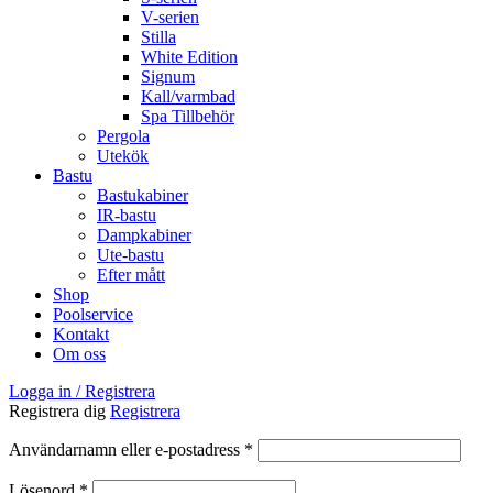
V-serien
Stilla
White Edition
Signum
Kall/varmbad
Spa Tillbehör
Pergola
Utekök
Bastu
Bastukabiner
IR-bastu
Dampkabiner
Ute-bastu
Efter mått
Shop
Poolservice
Kontakt
Om oss
Logga in / Registrera
Registrera dig
Registrera
Obligatoriskt
Användarnamn eller e-postadress
*
Obligatoriskt
Lösenord
*