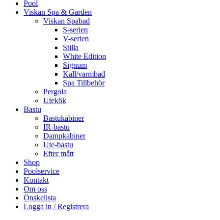
Pool
Viskan Spa & Garden
Viskan Spabad
S-serien
V-serien
Stilla
White Edition
Signum
Kall/varmbad
Spa Tillbehör
Pergola
Utekök
Bastu
Bastukabiner
IR-bastu
Dampkabiner
Ute-bastu
Efter mått
Shop
Poolservice
Kontakt
Om oss
Önskelista
Logga in / Registrera