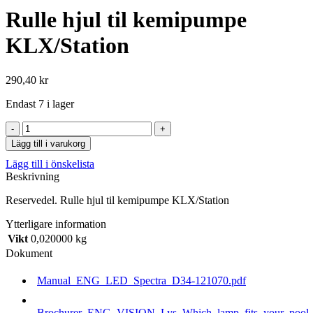
Rulle hjul til kemipumpe
KLX/Station
290,40
kr
Endast 7 i lager
Rulle
hjul
Lägg till i varukorg
til
Lägg till i önskelista
kemipumpe
Beskrivning
KLX/Station
mängd
Reservedel. Rulle hjul til kemipumpe KLX/Station
Ytterligare information
Vikt
0,020000 kg
Dokument
Manual_ENG_LED_Spectra_D34-121070.pdf
Brochurer_ENG_VISION_Lys_Which_lamp_fits_your_pool_b