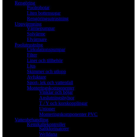
Rengöring
Poolrobotar
Liten bottensugar
Rengöringsutrustning
Uppvärmning
Värmepumpar
Solvärme
Elvärmare
Poolutrustning
Cirkulationspumpar
Filter
Liner och tillbehör
Ljus
Skimmer och utlopp
Avfuktare
Sport- lek och vattenfall
Monteringskomponenter
Vinklar och böjar
Anslutningshylsor
T / Y och korskopplingar
Unioner
Monteringskomponenter PVC
Vattenbehandling
Kemikaliekontroller
Saltklorinatorer
Welldana