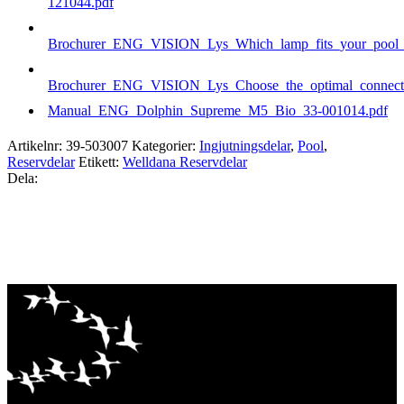
121044.pdf
Brochurer_ENG_VISION_Lys_Which_lamp_fits_your_pool_b
Brochurer_ENG_VISION_Lys_Choose_the_optimal_connecti
Manual_ENG_Dolphin_Supreme_M5_Bio_33-001014.pdf
Artikelnr:
39-503007
Kategorier:
Ingjutningsdelar
,
Pool
,
Reservdelar
Etikett:
Welldana Reservdelar
Dela: