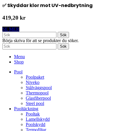
✅ Skyddar klor mot UV-nedbrytning
419,20 kr
SE MER
Sök
Börja skriva för att se produkter du söker.
Sök
Menu
Shop
Pool
Poolpaket
Niveko
Stålväggspool
Thermopool
Glasfiberpool
Steel pool
Pooltäckning
Pooltak
Lamellskydd
Poolskydd
Termofiltar