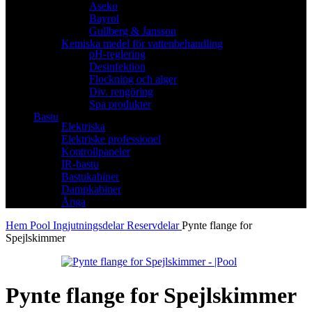
Aseko
Bayrol
Gullberg & Jansson
Kemiska medel för vattenbehandling
pH-reglering
Desinfektion
Flockning och alger
Div. rengöring
Spa produkter
Bastu
Elektriska
Elektriske professionel
Kontrollpaneler
IR-bastu
Bastukabiner
Dampkabiner
Ånga
Hem
Pool
Ingjutningsdelar
Reservdelar
Pynte flange for
Spejlskimmer
Pynte flange for Spejlskimmer