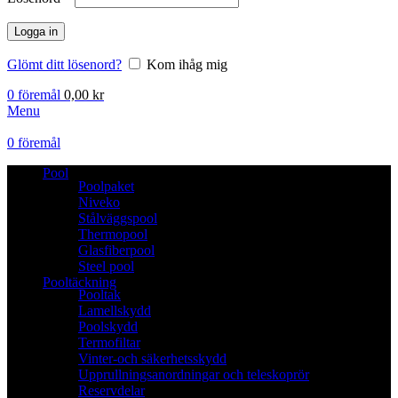
Logga in
Glömt ditt lösenord?
Kom ihåg mig
0
föremål
0,00
kr
Menu
0
föremål
Pool
Poolpaket
Niveko
Stålväggspool
Thermopool
Glasfiberpool
Steel pool
Pooltäckning
Pooltak
Lamellskydd
Poolskydd
Termofiltar
Vinter-och säkerhetsskydd
Upprullningsanordningar och teleskoprör
Reservdelar