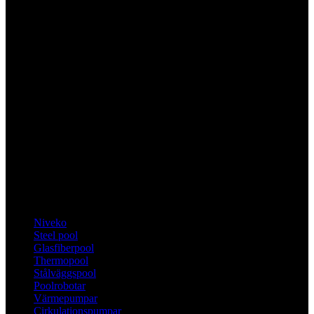
Kategorier
Niveko
Steel pool
Glasfiberpool
Thermopool
Stålväggspool
Poolrobotar
Värmepumpar
Cirkulationspumpar