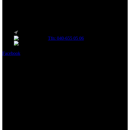
Köp Pool, Spabad & Bastu Online.
Poolbutik i Skåne – Besök vårt showroom
Söderro Gård AB, Stortorget 13 F 235 31 Vellinge
Tfn: 040-655 05 06
E-post: info@soderrogard.se
Facebook