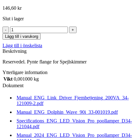
146,60
kr
Slut i lager
Pynte
flange
Lägg till i varukorg
for
Lägg till i önskelista
Spejlskimmer
Beskrivning
mängd
Reservedel. Pynte flange for Spejlskimmer
Ytterligare information
Vikt
0,001000 kg
Dokument
Manual_ENG_Link_Driver_Fjernbetjening_200VA_34-
121009-2.pdf
Manual_ENG_Dolphin_Wave_90i_33-001019.pdf
Specifications_ENG_LED_Vision_Pro_poollamper_D34-
121044.pdf
Manual_2024_ENG_LED_Vision_Pro_poollamper_D34-