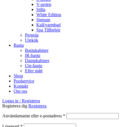
V-serien
Stilla
White Edition
Signum
Kall/varmbad
Spa Tillbehör
Pergola
Utekök
Bastu
Bastukabiner
IR-bastu
Dampkabiner
Ute-bastu
Efter mått
Shop
Poolservice
Kontakt
Om oss
Logga in / Registrera
Registrera dig
Registrera
Obligatoriskt
Användarnamn eller e-postadress
*
Obligatoriskt
Lösenord
*