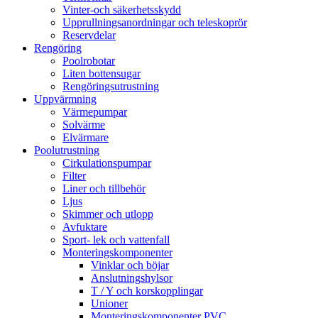
Vinter-och säkerhetsskydd
Upprullningsanordningar och teleskoprör
Reservdelar
Rengöring
Poolrobotar
Liten bottensugar
Rengöringsutrustning
Uppvärmning
Värmepumpar
Solvärme
Elvärmare
Poolutrustning
Cirkulationspumpar
Filter
Liner och tillbehör
Ljus
Skimmer och utlopp
Avfuktare
Sport- lek och vattenfall
Monteringskomponenter
Vinklar och böjar
Anslutningshylsor
T / Y och korskopplingar
Unioner
Monteringskomponenter PVC