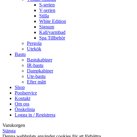
S-serien
V-serien
Stilla
White Edition
Signum
Kall/varmbad
Spa Tillbehör
Pergola
Utekök
Bastu
Bastukabiner
IR-bastu
Dampkabiner
Ute-bastu
Efter mått
Shop
Poolservice
Kontakt
Om oss
Önskelista
Logga in / Registrera
Varukorgen
Stänga
Denna webbplats använder cookies för att förbättra