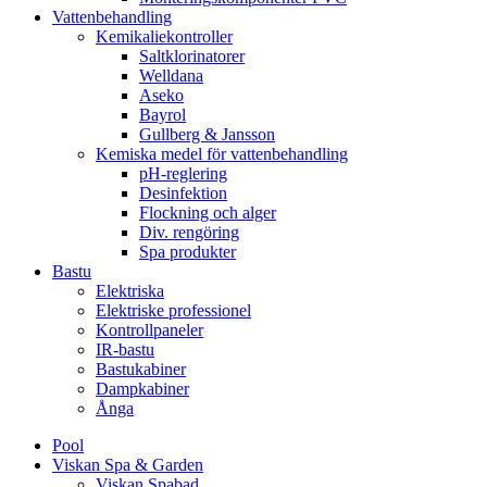
Vattenbehandling
Kemikaliekontroller
Saltklorinatorer
Welldana
Aseko
Bayrol
Gullberg & Jansson
Kemiska medel för vattenbehandling
pH-reglering
Desinfektion
Flockning och alger
Div. rengöring
Spa produkter
Bastu
Elektriska
Elektriske professionel
Kontrollpaneler
IR-bastu
Bastukabiner
Dampkabiner
Ånga
Pool
Viskan Spa & Garden
Viskan Spabad