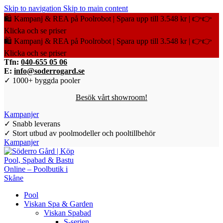
Skip to navigation
Skip to main content
🛍️ Kampanj & REA på Poolrobot | Spara upp till 3.548 kr | 👉👉
Klicka och se priser
🛍️ Kampanj & REA på Poolrobot | Spara upp till 3.548 kr | 👉👉
Klicka och se priser
Tfn:
040-655 05 06
E:
info@soderrogard.se
✓ 1000+ byggda pooler
Besök vårt showroom!
Kampanjer
✓ Snabb leverans
✓ Stort utbud av poolmodeller och pooltillbehör
Kampanjer
Pool
Viskan Spa & Garden
Viskan Spabad
S-serien