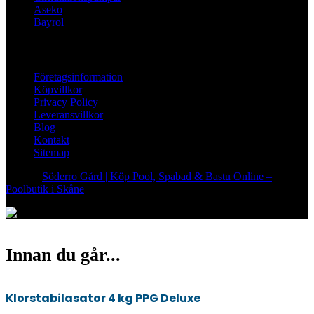
Aseko
Bayrol
LINKS
Företagsinformation
Köpvillkor
Privacy Policy
Leveransvillkor
Blog
Kontakt
Sitemap
© 2026
Söderro Gård | Köp Pool, Spabad & Bastu Online –
Poolbutik i Skåne
. Alla rättigheter förbehålls
Innan du går...
Klorstabilasator 4 kg PPG Deluxe