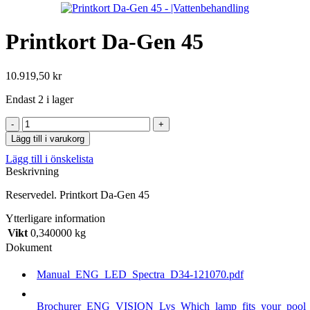
Printkort Da-Gen 45
10.919,50
kr
Endast 2 i lager
Printkort
Da-
Lägg till i varukorg
Gen
Lägg till i önskelista
45
Beskrivning
mängd
Reservedel. Printkort Da-Gen 45
Ytterligare information
Vikt
0,340000 kg
Dokument
Manual_ENG_LED_Spectra_D34-121070.pdf
Brochurer_ENG_VISION_Lys_Which_lamp_fits_your_pool_b