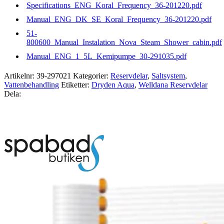
Specifications_ENG_Koral_Frequency_36-201220.pdf
Manual_ENG_DK_SE_Koral_Frequency_36-201220.pdf
51-
800600_Manual_Instalation_Nova_Steam_Shower_cabin.pdf
Manual_ENG_1_5L_Kemipumpe_30-291035.pdf
Artikelnr:
39-297021
Kategorier:
Reservdelar
,
Saltsystem
,
Vattenbehandling
Etiketter:
Dryden Aqua
,
Welldana Reservdelar
Dela: