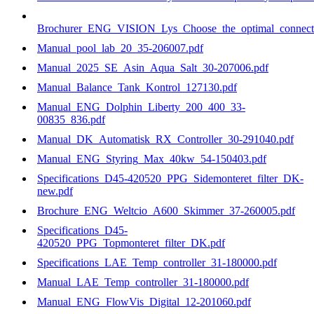
Brochurer_ENG_VISION_Lys_Choose_the_optimal_connecti
Manual_pool_lab_20_35-206007.pdf
Manual_2025_SE_Asin_Aqua_Salt_30-207006.pdf
Manual_Balance_Tank_Kontrol_127130.pdf
Manual_ENG_Dolphin_Liberty_200_400_33-
00835_836.pdf
Manual_DK_Automatisk_RX_Controller_30-291040.pdf
Manual_ENG_Styring_Max_40kw_54-150403.pdf
Specifications_D45-420520_PPG_Sidemonteret_filter_DK-
new.pdf
Brochure_ENG_Weltcio_A600_Skimmer_37-260005.pdf
Specifications_D45-
420520_PPG_Topmonteret_filter_DK.pdf
Specifications_LAE_Temp_controller_31-180000.pdf
Manual_LAE_Temp_controller_31-180000.pdf
Manual_ENG_FlowVis_Digital_12-201060.pdf