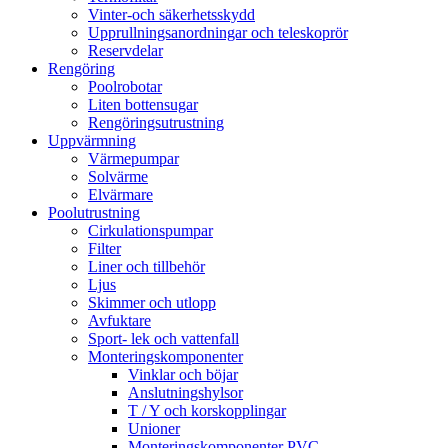
Vinter-och säkerhetsskydd
Upprullningsanordningar och teleskoprör
Reservdelar
Rengöring
Poolrobotar
Liten bottensugar
Rengöringsutrustning
Uppvärmning
Värmepumpar
Solvärme
Elvärmare
Poolutrustning
Cirkulationspumpar
Filter
Liner och tillbehör
Ljus
Skimmer och utlopp
Avfuktare
Sport- lek och vattenfall
Monteringskomponenter
Vinklar och böjar
Anslutningshylsor
T / Y och korskopplingar
Unioner
Monteringskomponenter PVC