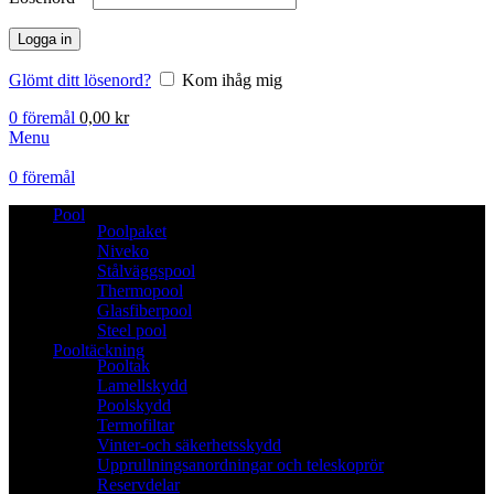
Logga in
Glömt ditt lösenord?
Kom ihåg mig
0
föremål
0,00
kr
Menu
0
föremål
Pool
Poolpaket
Niveko
Stålväggspool
Thermopool
Glasfiberpool
Steel pool
Pooltäckning
Pooltak
Lamellskydd
Poolskydd
Termofiltar
Vinter-och säkerhetsskydd
Upprullningsanordningar och teleskoprör
Reservdelar