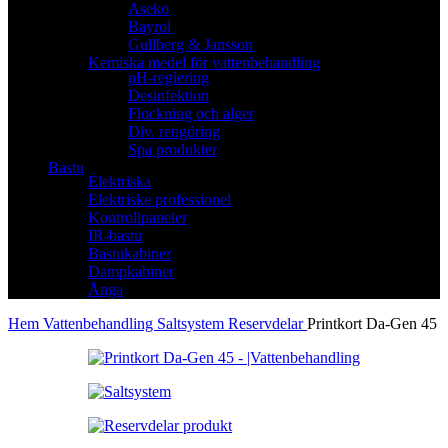
Aseko
Bayrol
Gullberg & Jansson
Kemiska medel för vattenbehandling
pH-reglering
Desinfektion
Flockning och alger
Div. rengöring
Spa produkter
Bastu
Elektriska
Elektriske professionel
Kontrollpaneler
IR-bastu
Bastukabiner
Dampkabiner
Ånga
Hem
Vattenbehandling
Saltsystem
Reservdelar
Printkort Da-Gen 45