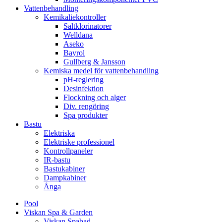
Vattenbehandling
Kemikaliekontroller
Saltklorinatorer
Welldana
Aseko
Bayrol
Gullberg & Jansson
Kemiska medel för vattenbehandling
pH-reglering
Desinfektion
Flockning och alger
Div. rengöring
Spa produkter
Bastu
Elektriska
Elektriske professionel
Kontrollpaneler
IR-bastu
Bastukabiner
Dampkabiner
Ånga
Pool
Viskan Spa & Garden
Viskan Spabad