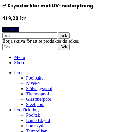
✅ Skyddar klor mot UV-nedbrytning
419,20 kr
SE MER
Sök
Börja skriva för att se produkter du söker.
Sök
Menu
Shop
Pool
Poolpaket
Niveko
Stålväggspool
Thermopool
Glasfiberpool
Steel pool
Pooltäckning
Pooltak
Lamellskydd
Poolskydd
Termofiltar