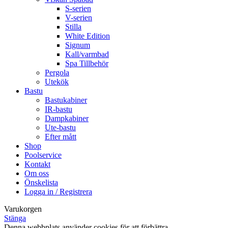
S-serien
V-serien
Stilla
White Edition
Signum
Kall/varmbad
Spa Tillbehör
Pergola
Utekök
Bastu
Bastukabiner
IR-bastu
Dampkabiner
Ute-bastu
Efter mått
Shop
Poolservice
Kontakt
Om oss
Önskelista
Logga in / Registrera
Varukorgen
Stänga
Denna webbplats använder cookies för att förbättra