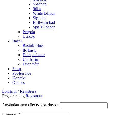
V-serien
Stilla
White Edition
Signum
Kall/varmbad
Spa Tillbehör
Pergola
Utekök
Bastu
Bastukabiner
IR-bastu
Dampkabiner
Ute-bastu
Efter mått
Shop
Poolservice
Kontakt
Om oss
Logga in / Registrera
Registrera dig
Registrera
Obligatoriskt
Användarnamn eller e-postadress
*
Obligatoriskt
Lösenord
*