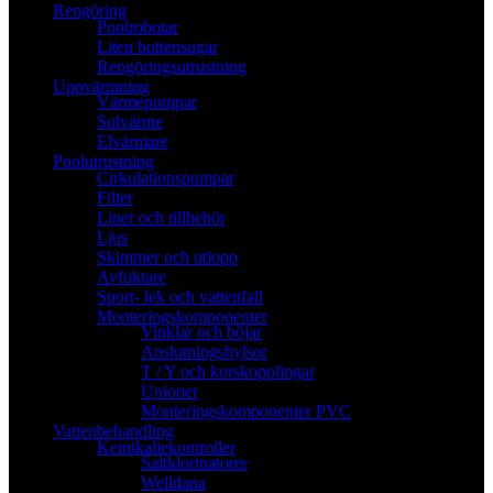
Rengöring
Poolrobotar
Liten bottensugar
Rengöringsutrustning
Uppvärmning
Värmepumpar
Solvärme
Elvärmare
Poolutrustning
Cirkulationspumpar
Filter
Liner och tillbehör
Ljus
Skimmer och utlopp
Avfuktare
Sport- lek och vattenfall
Monteringskomponenter
Vinklar och böjar
Anslutningshylsor
T / Y och korskopplingar
Unioner
Monteringskomponenter PVC
Vattenbehandling
Kemikaliekontroller
Saltklorinatorer
Welldana