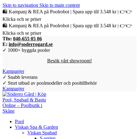
Skip to navigation
Skip to main content
🛍️ Kampanj & REA på Poolrobot | Spara upp till 3.548 kr | 👉👉
Klicka och se priser
🛍️ Kampanj & REA på Poolrobot | Spara upp till 3.548 kr | 👉👉
Klicka och se priser
Tfn:
040-655 05 06
E:
info@soderrogard.se
✓ 1000+ byggda pooler
Besök vårt showroom!
Kampanjer
✓ Snabb leverans
✓ Stort utbud av poolmodeller och pooltillbehör
Kampanjer
Pool
Viskan Spa & Garden
Viskan Spabad
S-serien