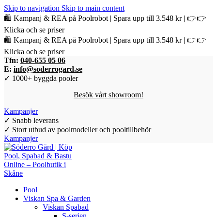
Skip to navigation
Skip to main content
🛍️ Kampanj & REA på Poolrobot | Spara upp till 3.548 kr | 👉👉
Klicka och se priser
🛍️ Kampanj & REA på Poolrobot | Spara upp till 3.548 kr | 👉👉
Klicka och se priser
Tfn:
040-655 05 06
E:
info@soderrogard.se
✓ 1000+ byggda pooler
Besök vårt showroom!
Kampanjer
✓ Snabb leverans
✓ Stort utbud av poolmodeller och pooltillbehör
Kampanjer
Pool
Viskan Spa & Garden
Viskan Spabad
S-serien