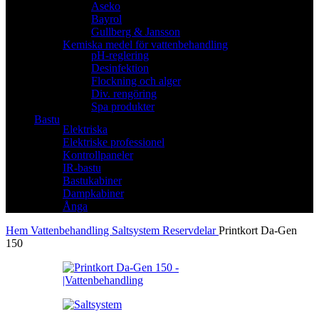
Aseko
Bayrol
Gullberg & Jansson
Kemiska medel för vattenbehandling
pH-reglering
Desinfektion
Flockning och alger
Div. rengöring
Spa produkter
Bastu
Elektriska
Elektriske professionel
Kontrollpaneler
IR-bastu
Bastukabiner
Dampkabiner
Ånga
Hem
Vattenbehandling
Saltsystem
Reservdelar
Printkort Da-Gen
150