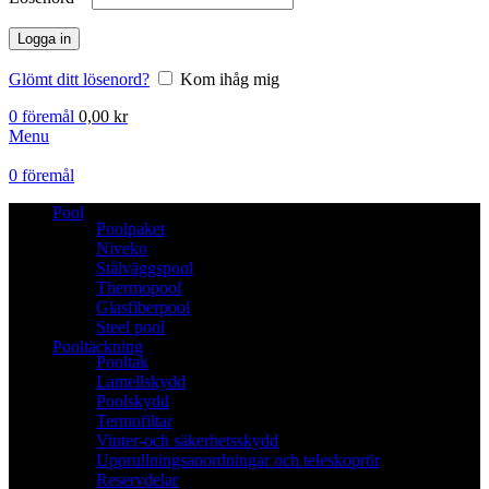
Logga in
Glömt ditt lösenord?
Kom ihåg mig
0
föremål
0,00
kr
Menu
0
föremål
Pool
Poolpaket
Niveko
Stålväggspool
Thermopool
Glasfiberpool
Steel pool
Pooltäckning
Pooltak
Lamellskydd
Poolskydd
Termofiltar
Vinter-och säkerhetsskydd
Upprullningsanordningar och teleskoprör
Reservdelar