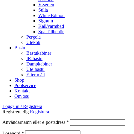
V-serien
Stilla
White Edition
Signum
Kall/varmbad
Spa Tillbehör
Pergola
Utekök
Bastu
Bastukabiner
IR-bastu
Dampkabiner
Ute-bastu
Efter mått
Shop
Poolservice
Kontakt
Om oss
Logga in / Registrera
Registrera dig
Registrera
Obligatoriskt
Användarnamn eller e-postadress
*
Obligatoriskt
Lösenord
*