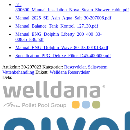
51-
800600_Manual_Instalation_Nova_Steam_Shower_cabin.pdf
Manual_2025_SE_Asin_Aqua_Salt_30-207006.pdf
Manual_Balance_Tank_Kontrol_127130.pdf
Manual_ENG_Dolphin_Liberty_200_400_33-
00835_836.pdf
Manual_ENG_Dolphin_Wave_80_33-001013.pdf
Specification_PPG_Deluxe_Filter_D45-400600.pdf
Artikelnr:
39-297023
Kategorier:
Reservdelar
,
Saltsystem
,
Vattenbehandling
Etikett:
Welldana Reservdelar
Dela: