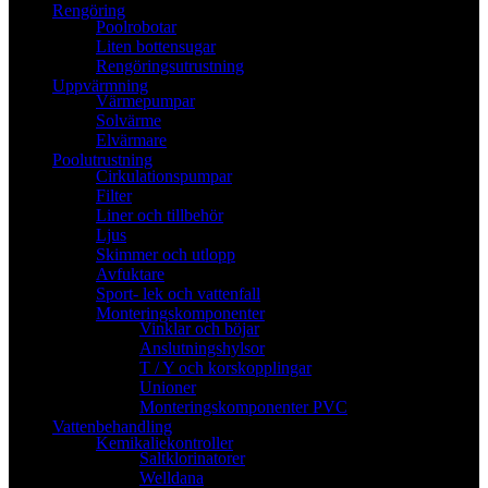
Rengöring
Poolrobotar
Liten bottensugar
Rengöringsutrustning
Uppvärmning
Värmepumpar
Solvärme
Elvärmare
Poolutrustning
Cirkulationspumpar
Filter
Liner och tillbehör
Ljus
Skimmer och utlopp
Avfuktare
Sport- lek och vattenfall
Monteringskomponenter
Vinklar och böjar
Anslutningshylsor
T / Y och korskopplingar
Unioner
Monteringskomponenter PVC
Vattenbehandling
Kemikaliekontroller
Saltklorinatorer
Welldana