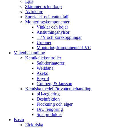
Ljus
Skimmer och utlopp
Avfuktare
Sport- lek och vattenfall
Monteringskomponenter
Vinklar och böjar
Anslutningshylsor
T / Y och korskopplingar
Unioner
Monteringskomponenter PVC
Vattenbehandling
Kemikaliekontroller
Saltklorinatorer
Welldana
Aseko
Bayrol
Gullberg & Jansson
Kemiska medel för vattenbehandling
pH-reglering
Desinfektion
Flockning och alger
Div. rengöring
Spa produkter
Bastu
Elektriska