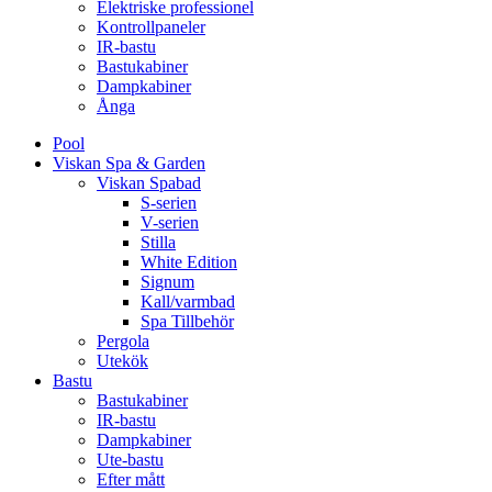
Elektriske professionel
Kontrollpaneler
IR-bastu
Bastukabiner
Dampkabiner
Ånga
Pool
Viskan Spa & Garden
Viskan Spabad
S-serien
V-serien
Stilla
White Edition
Signum
Kall/varmbad
Spa Tillbehör
Pergola
Utekök
Bastu
Bastukabiner
IR-bastu
Dampkabiner
Ute-bastu
Efter mått