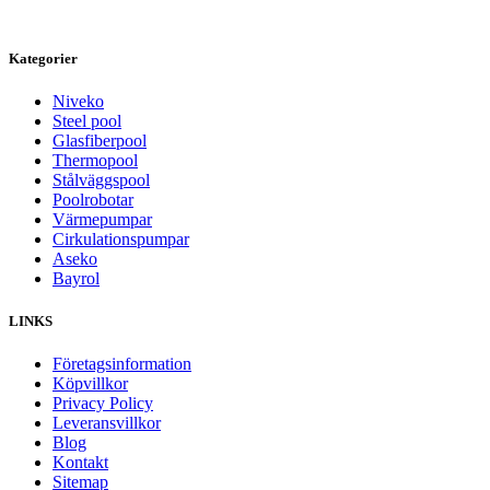
Kategorier
Niveko
Steel pool
Glasfiberpool
Thermopool
Stålväggspool
Poolrobotar
Värmepumpar
Cirkulationspumpar
Aseko
Bayrol
LINKS
Företagsinformation
Köpvillkor
Privacy Policy
Leveransvillkor
Blog
Kontakt
Sitemap