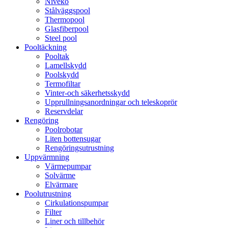
Niveko
Stålväggspool
Thermopool
Glasfiberpool
Steel pool
Pooltäckning
Pooltak
Lamellskydd
Poolskydd
Termofiltar
Vinter-och säkerhetsskydd
Upprullningsanordningar och teleskoprör
Reservdelar
Rengöring
Poolrobotar
Liten bottensugar
Rengöringsutrustning
Uppvärmning
Värmepumpar
Solvärme
Elvärmare
Poolutrustning
Cirkulationspumpar
Filter
Liner och tillbehör