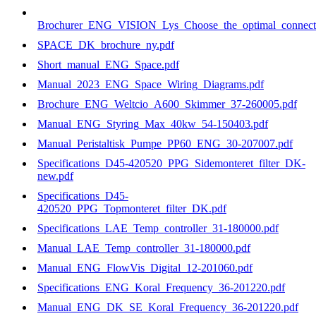
Brochurer_ENG_VISION_Lys_Choose_the_optimal_connecti
SPACE_DK_brochure_ny.pdf
Short_manual_ENG_Space.pdf
Manual_2023_ENG_Space_Wiring_Diagrams.pdf
Brochure_ENG_Weltcio_A600_Skimmer_37-260005.pdf
Manual_ENG_Styring_Max_40kw_54-150403.pdf
Manual_Peristaltisk_Pumpe_PP60_ENG_30-207007.pdf
Specifications_D45-420520_PPG_Sidemonteret_filter_DK-
new.pdf
Specifications_D45-
420520_PPG_Topmonteret_filter_DK.pdf
Specifications_LAE_Temp_controller_31-180000.pdf
Manual_LAE_Temp_controller_31-180000.pdf
Manual_ENG_FlowVis_Digital_12-201060.pdf
Specifications_ENG_Koral_Frequency_36-201220.pdf
Manual_ENG_DK_SE_Koral_Frequency_36-201220.pdf