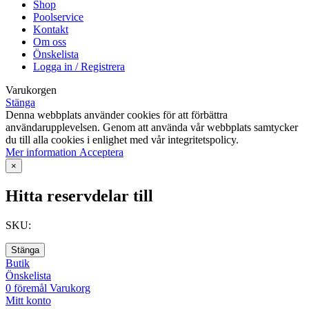
Shop
Poolservice
Kontakt
Om oss
Önskelista
Logga in / Registrera
Varukorgen
Stänga
Denna webbplats använder cookies för att förbättra
användarupplevelsen. Genom att använda vår webbplats samtycker
du till alla cookies i enlighet med vår integritetspolicy.
Mer
Mer information
Acceptera
information
×
Hitta reservdelar till
SKU:
Stänga
Butik
Önskelista
0
föremål
Varukorg
Mitt konto