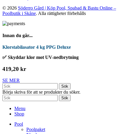
© 2026
Söderro Gård | Köp Pool, Spabad & Bastu Online –
Poolbutik i Skåne
. Alla rättigheter förbehålls
Innan du går...
Klorstabilasator 4 kg PPG Deluxe
✅ Skyddar klor mot UV-nedbrytning
419,20 kr
SE MER
Sök
Börja skriva för att se produkter du söker.
Sök
Menu
Shop
Pool
Poolpaket