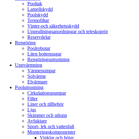
Pooltak
Lamellskydd
Poolskydd
Termofiltar
Vinter-och säkerhetsskydd
Upprullningsanordningar och teleskoprör
Reservdelar
Rengöring
Poolrobotar
Liten bottensugar
Rengöringsutrustning
Uppvärmning
Värmepumpar
Solvärme
Elvärmare
Poolutrustning
Cirkulationspumpar
Filter
Liner och tillbehör
Ljus
Skimmer och utlopp
Avfuktare
Sport- lek och vattenfall
Monteringskomponenter
Vinklar och böjar