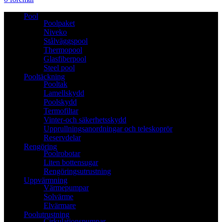
Pool
Poolpaket
Niveko
Stålväggspool
Thermopool
Glasfiberpool
Steel pool
Pooltäckning
Pooltak
Lamellskydd
Poolskydd
Termofiltar
Vinter-och säkerhetsskydd
Upprullningsanordningar och teleskoprör
Reservdelar
Rengöring
Poolrobotar
Liten bottensugar
Rengöringsutrustning
Uppvärmning
Värmepumpar
Solvärme
Elvärmare
Poolutrustning
Cirkulationspumpar