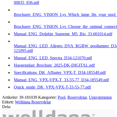
00835_836.pdf
Brochurer_ENG_VISION_Lys_Which_lamp_fits_your_pool_b
Brochurer_ENG_VISION_Lys_Choose_the_optimal_connecti
Manual_ENG_Dolphin_Supreme_M5_Bio_33-001014.pdf
Manual_ENG_LED_Allegro_DVA_RGBW_poollamper_D3
121095.pdf
Manual_ENG_LED_Spectra_D34-121070.pdf
Haogenplast_Brochure_2025-DK-DIGITAL.pdf
Specifications_DK_Affugter_VPX-T_D34-185549.pdf
Manual_ENG_VPX-VPX-T_33-55-77_D34-185549.pdf
Quick_guide_DK_VPX-VPX-T-33-55-77.pdf
Artikelnr:
39-181039
Kategorier:
Pool
,
Reservdelar
,
Uppvärmning
Etikett:
Welldana Reservdelar
Dela: