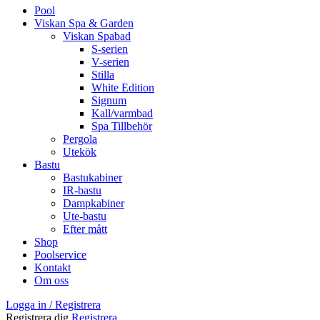
Pool
Viskan Spa & Garden
Viskan Spabad
S-serien
V-serien
Stilla
White Edition
Signum
Kall/varmbad
Spa Tillbehör
Pergola
Utekök
Bastu
Bastukabiner
IR-bastu
Dampkabiner
Ute-bastu
Efter mått
Shop
Poolservice
Kontakt
Om oss
Logga in / Registrera
Registrera dig
Registrera