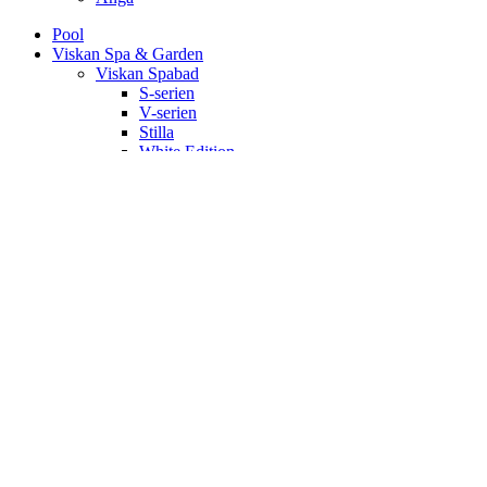
Pool
Viskan Spa & Garden
Viskan Spabad
S-serien
V-serien
Stilla
White Edition
Signum
Kall/varmbad
Spa Tillbehör
Pergola
Utekök
Bastu
Bastukabiner
IR-bastu
Dampkabiner
Ute-bastu
Efter mått
Shop
Poolservice
Kontakt
Om oss
Önskelista
Logga in / Registrera