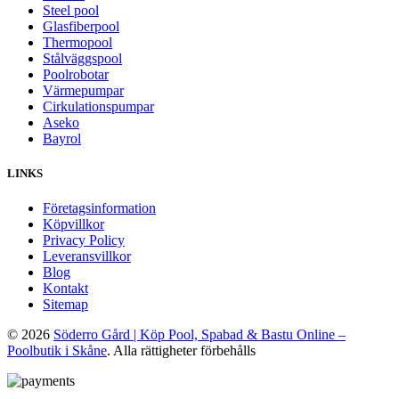
Steel pool
Glasfiberpool
Thermopool
Stålväggspool
Poolrobotar
Värmepumpar
Cirkulationspumpar
Aseko
Bayrol
LINKS
Företagsinformation
Köpvillkor
Privacy Policy
Leveransvillkor
Blog
Kontakt
Sitemap
© 2026
Söderro Gård | Köp Pool, Spabad & Bastu Online –
Poolbutik i Skåne
. Alla rättigheter förbehålls