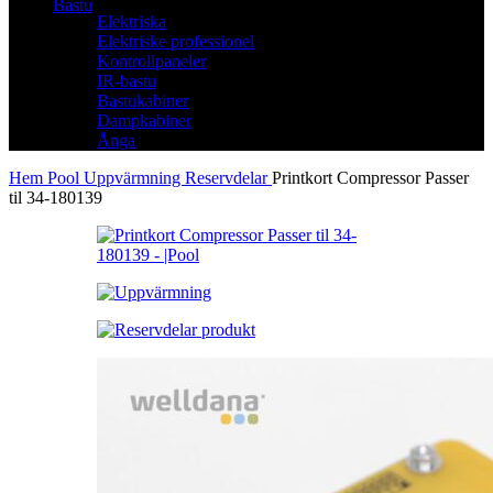
Bastu
Elektriska
Elektriske professionel
Kontrollpaneler
IR-bastu
Bastukabiner
Dampkabiner
Ånga
Hem
Pool
Uppvärmning
Reservdelar
Printkort Compressor Passer
til 34-180139