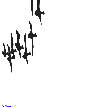
0
föremål