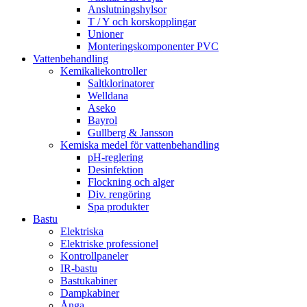
Anslutningshylsor
T / Y och korskopplingar
Unioner
Monteringskomponenter PVC
Vattenbehandling
Kemikaliekontroller
Saltklorinatorer
Welldana
Aseko
Bayrol
Gullberg & Jansson
Kemiska medel för vattenbehandling
pH-reglering
Desinfektion
Flockning och alger
Div. rengöring
Spa produkter
Bastu
Elektriska
Elektriske professionel
Kontrollpaneler
IR-bastu
Bastukabiner
Dampkabiner
Ånga