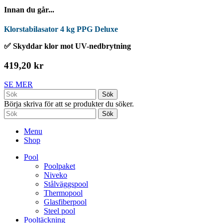
Innan du går...
Klorstabilasator 4 kg PPG Deluxe
✅ Skyddar klor mot UV-nedbrytning
419,20 kr
SE MER
Sök
Börja skriva för att se produkter du söker.
Sök
Menu
Shop
Pool
Poolpaket
Niveko
Stålväggspool
Thermopool
Glasfiberpool
Steel pool
Pooltäckning