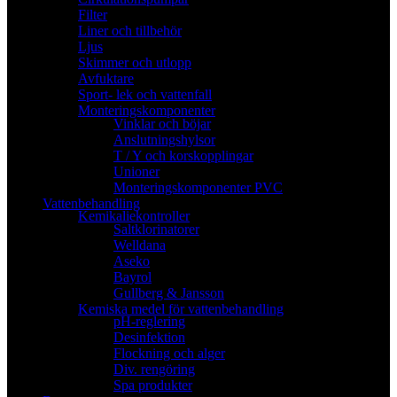
Filter
Liner och tillbehör
Ljus
Skimmer och utlopp
Avfuktare
Sport- lek och vattenfall
Monteringskomponenter
Vinklar och böjar
Anslutningshylsor
T / Y och korskopplingar
Unioner
Monteringskomponenter PVC
Vattenbehandling
Kemikaliekontroller
Saltklorinatorer
Welldana
Aseko
Bayrol
Gullberg & Jansson
Kemiska medel för vattenbehandling
pH-reglering
Desinfektion
Flockning och alger
Div. rengöring
Spa produkter