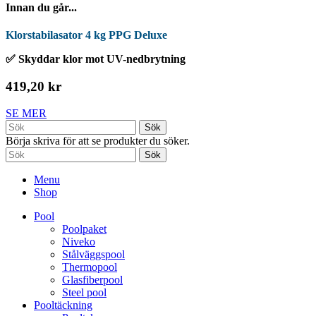
Innan du går...
Klorstabilasator 4 kg PPG Deluxe
✅ Skyddar klor mot UV-nedbrytning
419,20 kr
SE MER
Sök
Börja skriva för att se produkter du söker.
Sök
Menu
Shop
Pool
Poolpaket
Niveko
Stålväggspool
Thermopool
Glasfiberpool
Steel pool
Pooltäckning