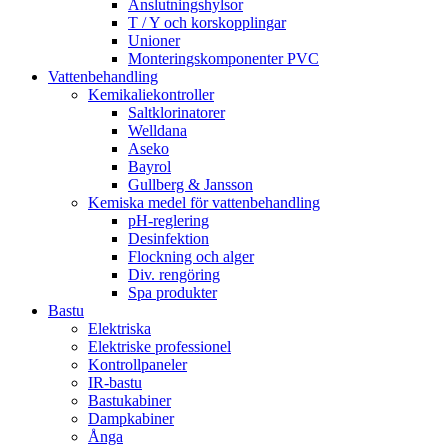
Anslutningshylsor
T / Y och korskopplingar
Unioner
Monteringskomponenter PVC
Vattenbehandling
Kemikaliekontroller
Saltklorinatorer
Welldana
Aseko
Bayrol
Gullberg & Jansson
Kemiska medel för vattenbehandling
pH-reglering
Desinfektion
Flockning och alger
Div. rengöring
Spa produkter
Bastu
Elektriska
Elektriske professionel
Kontrollpaneler
IR-bastu
Bastukabiner
Dampkabiner
Ånga