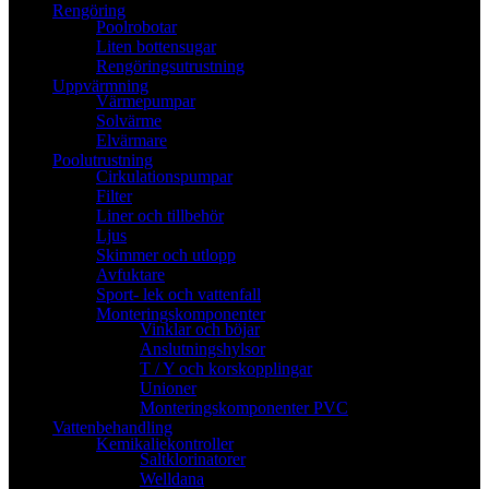
Rengöring
Poolrobotar
Liten bottensugar
Rengöringsutrustning
Uppvärmning
Värmepumpar
Solvärme
Elvärmare
Poolutrustning
Cirkulationspumpar
Filter
Liner och tillbehör
Ljus
Skimmer och utlopp
Avfuktare
Sport- lek och vattenfall
Monteringskomponenter
Vinklar och böjar
Anslutningshylsor
T / Y och korskopplingar
Unioner
Monteringskomponenter PVC
Vattenbehandling
Kemikaliekontroller
Saltklorinatorer
Welldana