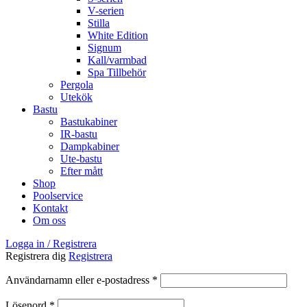
V-serien
Stilla
White Edition
Signum
Kall/varmbad
Spa Tillbehör
Pergola
Utekök
Bastu
Bastukabiner
IR-bastu
Dampkabiner
Ute-bastu
Efter mått
Shop
Poolservice
Kontakt
Om oss
Logga in / Registrera
Registrera dig
Registrera
Obligatoriskt
Användarnamn eller e-postadress
*
Obligatoriskt
Lösenord
*