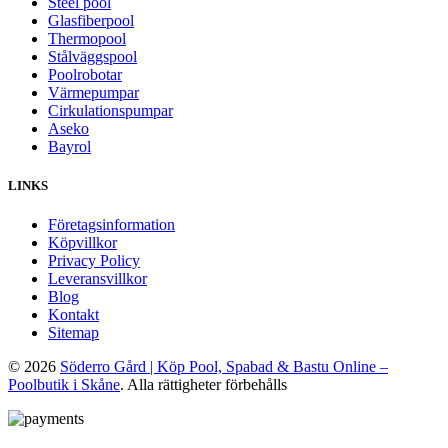
Steel pool
Glasfiberpool
Thermopool
Stålväggspool
Poolrobotar
Värmepumpar
Cirkulationspumpar
Aseko
Bayrol
LINKS
Företagsinformation
Köpvillkor
Privacy Policy
Leveransvillkor
Blog
Kontakt
Sitemap
© 2026
Söderro Gård | Köp Pool, Spabad & Bastu Online –
Poolbutik i Skåne
. Alla rättigheter förbehålls