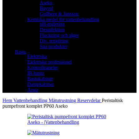
Aseko
Bayrol
Gullberg & Jansson
Kemiska medel för vattenbehandling
pH-reglering
Desinfektion
Flockning och alger
Div. rengöring
Spa produkter
Bastu
Elektriska
Elektriske professionel
Kontrollpaneler
IR-bastu
Bastukabiner
Dampkabiner
Ånga
Hem
Vattenbehandling
Mätutrustning
Reservdelar
Peristaltisk
pumpefront komplet PP60 Aseko