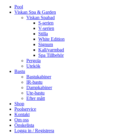
Pool
Viskan Spa & Garden
Viskan Spabad
S-serien
V-serien
Stilla
White Edition
Signum
Kall/varmbad
Spa Tillbehör
Pergola
Utekök
Bastu
Bastukabiner
IR-bastu
Dampkabiner
Ute-bastu
Efter mått
Shop
Poolservice
Kontakt
Om oss
Önskelista
Logga in / Registrera