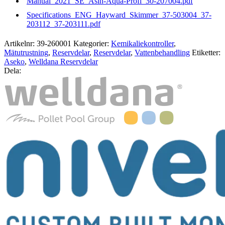
Manual_2021_SE_Asin-Aqua-Profi_30-207004.pdf
Specifications_ENG_Hayward_Skimmer_37-503004_37-
203112_37-203111.pdf
Artikelnr:
39-260001
Kategorier:
Kemikaliekontroller
,
Mätutrustning
,
Reservdelar
,
Reservdelar
,
Vattenbehandling
Etiketter:
Aseko
,
Welldana Reservdelar
Dela: