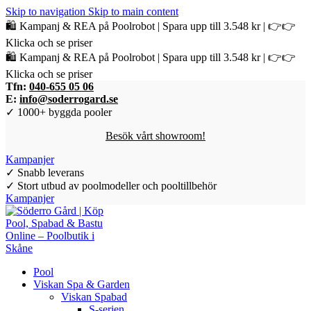
Skip to navigation
Skip to main content
🛍️ Kampanj & REA på Poolrobot | Spara upp till 3.548 kr | 👉👉
Klicka och se priser
🛍️ Kampanj & REA på Poolrobot | Spara upp till 3.548 kr | 👉👉
Klicka och se priser
Tfn:
040-655 05 06
E:
info@soderrogard.se
✓ 1000+ byggda pooler
Besök vårt showroom!
Kampanjer
✓ Snabb leverans
✓ Stort utbud av poolmodeller och pooltillbehör
Kampanjer
Pool
Viskan Spa & Garden
Viskan Spabad
S-serien