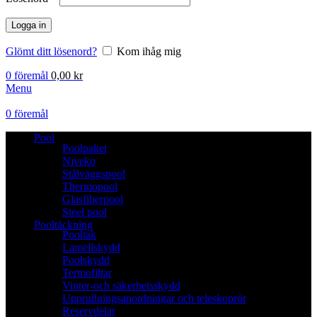
Logga in
Glömt ditt lösenord?
Kom ihåg mig
0
föremål
0,00
kr
Menu
0
föremål
Pool
Poolpaket
Niveko
Stålväggspool
Thermopool
Glasfiberpool
Steel pool
Pooltäckning
Pooltak
Lamellskydd
Poolskydd
Termofiltar
Vinter-och säkerhetsskydd
Upprullningsanordningar och teleskoprör
Reservdelar