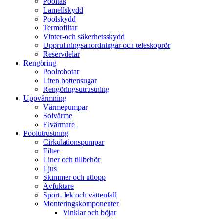
Pooltak
Lamellskydd
Poolskydd
Termofiltar
Vinter-och säkerhetsskydd
Upprullningsanordningar och teleskoprör
Reservdelar
Rengöring
Poolrobotar
Liten bottensugar
Rengöringsutrustning
Uppvärmning
Värmepumpar
Solvärme
Elvärmare
Poolutrustning
Cirkulationspumpar
Filter
Liner och tillbehör
Ljus
Skimmer och utlopp
Avfuktare
Sport- lek och vattenfall
Monteringskomponenter
Vinklar och böjar