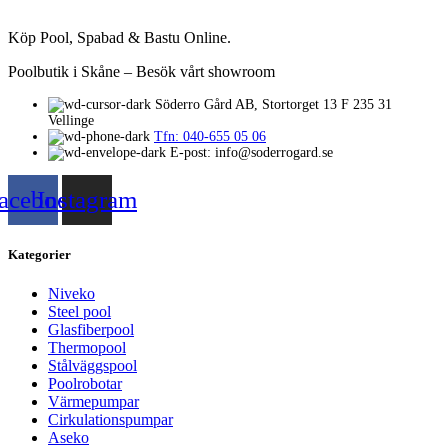
Köp Pool, Spabad & Bastu Online.
Poolbutik i Skåne – Besök vårt showroom
Söderro Gård AB, Stortorget 13 F 235 31
Vellinge
Tfn: 040-655 05 06
E-post: info@soderrogard.se
acebook
Instagram
Kategorier
Niveko
Steel pool
Glasfiberpool
Thermopool
Stålväggspool
Poolrobotar
Värmepumpar
Cirkulationspumpar
Aseko