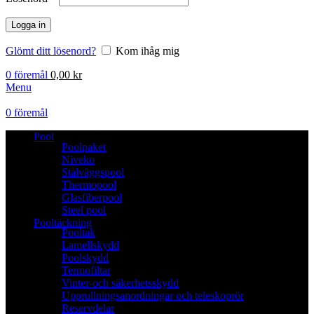
Logga in
Glömt ditt lösenord?
Kom ihåg mig
0
föremål
0,00
kr
Menu
0
föremål
Pool
Poolpaket
Niveko
Stålväggspool
Thermopool
Glasfiberpool
Steel pool
Pooltäckning
Pooltak
Lamellskydd
Poolskydd
Termofiltar
Vinter-och säkerhetsskydd
Upprullningsanordningar och teleskoprör
Reservdelar