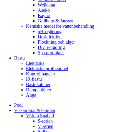
Welldana
Aseko
Bayrol
Gullberg & Jansson
Kemiska medel för vattenbehandling
pH-reglering
Desinfektion
Flockning och alger
Div. rengöring
Spa produkter
Bastu
Elektriska
Elektriske professionel
Kontrollpaneler
IR-bastu
Bastukabiner
Dampkabiner
Ånga
Pool
Viskan Spa & Garden
Viskan Spabad
S-serien
V-serien
Stilla