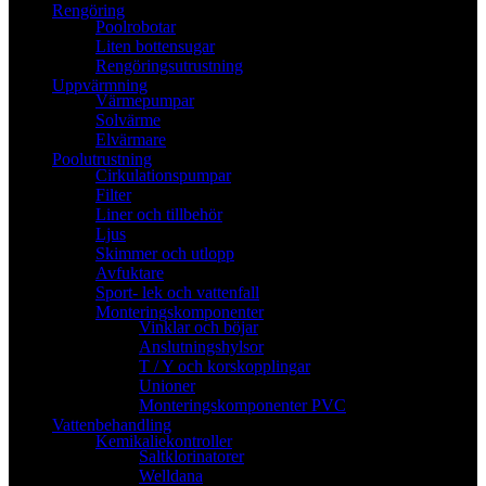
Rengöring
Poolrobotar
Liten bottensugar
Rengöringsutrustning
Uppvärmning
Värmepumpar
Solvärme
Elvärmare
Poolutrustning
Cirkulationspumpar
Filter
Liner och tillbehör
Ljus
Skimmer och utlopp
Avfuktare
Sport- lek och vattenfall
Monteringskomponenter
Vinklar och böjar
Anslutningshylsor
T / Y och korskopplingar
Unioner
Monteringskomponenter PVC
Vattenbehandling
Kemikaliekontroller
Saltklorinatorer
Welldana