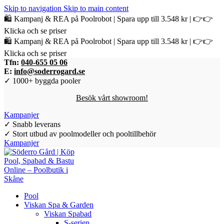
Skip to navigation
Skip to main content
🛍️ Kampanj & REA på Poolrobot | Spara upp till 3.548 kr | 👉👉
Klicka och se priser
🛍️ Kampanj & REA på Poolrobot | Spara upp till 3.548 kr | 👉👉
Klicka och se priser
Tfn:
040-655 05 06
E:
info@soderrogard.se
✓ 1000+ byggda pooler
Besök vårt showroom!
Kampanjer
✓ Snabb leverans
✓ Stort utbud av poolmodeller och pooltillbehör
Kampanjer
Pool
Viskan Spa & Garden
Viskan Spabad
S-serien