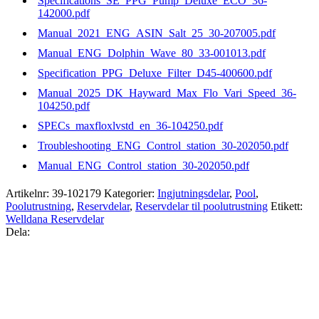
Specifications_SE_PPG_Pump_Deluxe_ECO_36-
142000.pdf
Manual_2021_ENG_ASIN_Salt_25_30-207005.pdf
Manual_ENG_Dolphin_Wave_80_33-001013.pdf
Specification_PPG_Deluxe_Filter_D45-400600.pdf
Manual_2025_DK_Hayward_Max_Flo_Vari_Speed_36-
104250.pdf
SPECs_maxfloxlvstd_en_36-104250.pdf
Troubleshooting_ENG_Control_station_30-202050.pdf
Manual_ENG_Control_station_30-202050.pdf
Artikelnr:
39-102179
Kategorier:
Ingjutningsdelar
,
Pool
,
Poolutrustning
,
Reservdelar
,
Reservdelar til poolutrustning
Etikett:
Welldana Reservdelar
Dela: