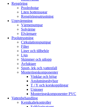
Rengöring
Poolrobotar
Liten bottensugar
Rengöringsutrustning
Uppvärmning
Värmepumpar
Solvärme
Elvärmare
Poolutrustning
Cirkulationspumpar
Filter
Liner och tillbehör
Ljus
Skimmer och utlopp
Avfuktare
Sport- lek och vattenfall
Monteringskomponenter
Vinklar och böjar
Anslutningshylsor
T / Y och korskopplingar
Unioner
Monteringskomponenter PVC
Vattenbehandling
Kemikaliekontroller
Saltklorinatorer