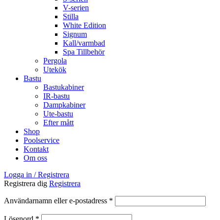
V-serien
Stilla
White Edition
Signum
Kall/varmbad
Spa Tillbehör
Pergola
Utekök
Bastu
Bastukabiner
IR-bastu
Dampkabiner
Ute-bastu
Efter mått
Shop
Poolservice
Kontakt
Om oss
Logga in / Registrera
Registrera dig
Registrera
Obligatoriskt
Användarnamn eller e-postadress
*
Obligatoriskt
Lösenord
*