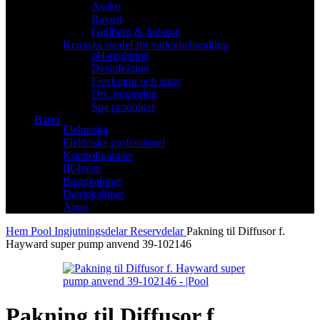
Aseko
Bayrol
Gullberg & Jansson
Kemiska medel för vattenbehandling
pH-reglering
Desinfektion
Flockning och alger
Div. rengöring
Spa produkter
Bastu
Elektriska
Elektriske professionel
Kontrollpaneler
IR-bastu
Bastukabiner
Dampkabiner
Ånga
Hem
Pool
Ingjutningsdelar
Reservdelar
Pakning til Diffusor f.
Hayward super pump anvend 39-102146
Pakning til Diffusor f.