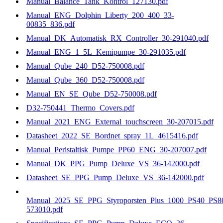
Manual_Balance_Tank_Kontrol_127130.pdf
Manual_ENG_Dolphin_Liberty_200_400_33-
00835_836.pdf
Manual_DK_Automatisk_RX_Controller_30-291040.pdf
Manual_ENG_1_5L_Kemipumpe_30-291035.pdf
Manual_Qube_240_D52-750008.pdf
Manual_Qube_360_D52-750008.pdf
Manual_EN_SE_Qube_D52-750008.pdf
D32-750441_Thermo_Covers.pdf
Manual_2021_ENG_External_touchscreen_30-207015.pdf
Datasheet_2022_SE_Bordnet_spray_1L_4615416.pdf
Manual_Peristaltisk_Pumpe_PP60_ENG_30-207007.pdf
Manual_DK_PPG_Pump_Deluxe_VS_36-142000.pdf
Datasheet_SE_PPG_Pump_Deluxe_VS_36-142000.pdf
Manual_2025_SE_PPG_Styroporsten_Plus_1000_PS40_PS8
573010.pdf