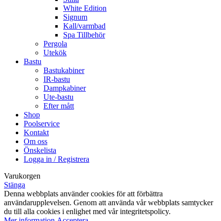
White Edition
Signum
Kall/varmbad
Spa Tillbehör
Pergola
Utekök
Bastu
Bastukabiner
IR-bastu
Dampkabiner
Ute-bastu
Efter mått
Shop
Poolservice
Kontakt
Om oss
Önskelista
Logga in / Registrera
Varukorgen
Stänga
Denna webbplats använder cookies för att förbättra
användarupplevelsen. Genom att använda vår webbplats samtycker
du till alla cookies i enlighet med vår integritetspolicy.
Mer
Mer information
Acceptera