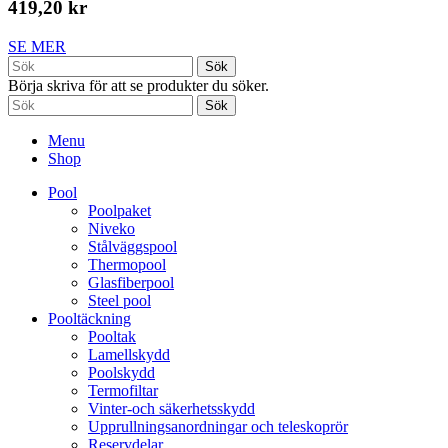
419,20 kr
SE MER
Sök
Börja skriva för att se produkter du söker.
Sök
Menu
Shop
Pool
Poolpaket
Niveko
Stålväggspool
Thermopool
Glasfiberpool
Steel pool
Pooltäckning
Pooltak
Lamellskydd
Poolskydd
Termofiltar
Vinter-och säkerhetsskydd
Upprullningsanordningar och teleskoprör
Reservdelar