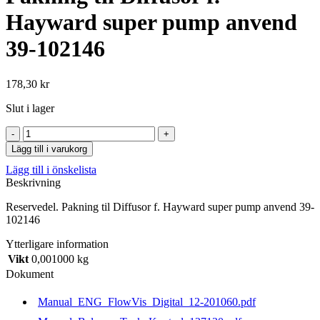
Hayward super pump anvend
39-102146
178,30
kr
Slut i lager
Pakning
til
Lägg till i varukorg
Diffusor
Lägg till i önskelista
f.
Beskrivning
Hayward
super
Reservedel. Pakning til Diffusor f. Hayward super pump anvend 39-
pump
102146
anvend
39-
Ytterligare information
102146
Vikt
0,001000 kg
mängd
Dokument
Manual_ENG_FlowVis_Digital_12-201060.pdf