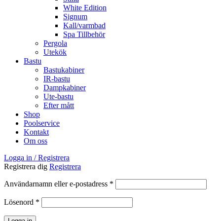
White Edition
Signum
Kall/varmbad
Spa Tillbehör
Pergola
Utekök
Bastu
Bastukabiner
IR-bastu
Dampkabiner
Ute-bastu
Efter mått
Shop
Poolservice
Kontakt
Om oss
Logga in / Registrera
Registrera dig
Registrera
Obligatoriskt
Användarnamn eller e-postadress
*
Obligatoriskt
Lösenord
*
Logga in