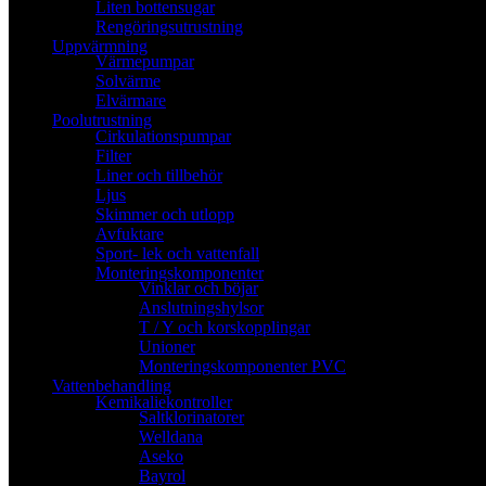
Liten bottensugar
Rengöringsutrustning
Uppvärmning
Värmepumpar
Solvärme
Elvärmare
Poolutrustning
Cirkulationspumpar
Filter
Liner och tillbehör
Ljus
Skimmer och utlopp
Avfuktare
Sport- lek och vattenfall
Monteringskomponenter
Vinklar och böjar
Anslutningshylsor
T / Y och korskopplingar
Unioner
Monteringskomponenter PVC
Vattenbehandling
Kemikaliekontroller
Saltklorinatorer
Welldana
Aseko
Bayrol