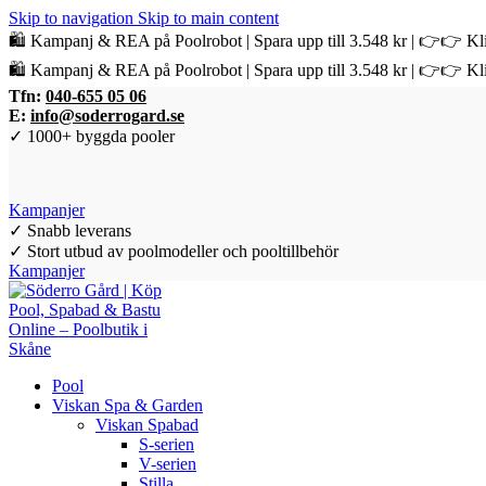
Skip to navigation
Skip to main content
🛍️ Kampanj & REA på Poolrobot | Spara upp till 3.548 kr | 👉👉 Kli
🛍️ Kampanj & REA på Poolrobot | Spara upp till 3.548 kr | 👉👉 Kli
Tfn:
040-655 05 06
E:
info@soderrogard.se
✓ 1000+ byggda pooler
Kampanjer
✓ Snabb leverans
✓ Stort utbud av poolmodeller och pooltillbehör
Kampanjer
Pool
Viskan Spa & Garden
Viskan Spabad
S-serien
V-serien
Stilla