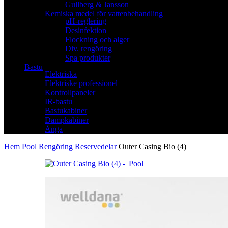
Gullberg & Jansson
Kemiska medel för vattenbehandling
pH-reglering
Desinfektion
Flockning och alger
Div. rengöring
Spa produkter
Bastu
Elektriska
Elektriske professionel
Kontrollpaneler
IR-bastu
Bastukabiner
Dampkabiner
Ånga
Hem
Pool
Rengöring
Reservedelar
Outer Casing Bio (4)