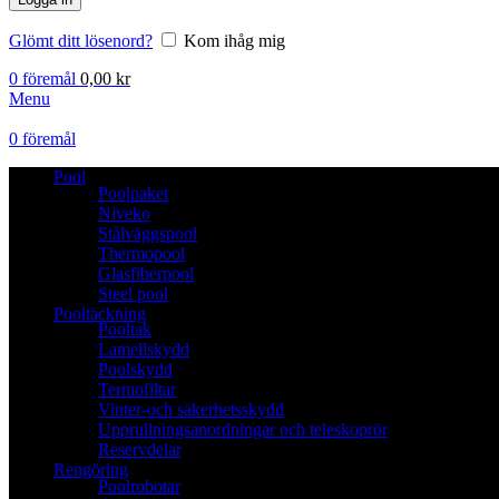
Glömt ditt lösenord?
Kom ihåg mig
0
föremål
0,00
kr
Menu
0
föremål
Pool
Poolpaket
Niveko
Stålväggspool
Thermopool
Glasfiberpool
Steel pool
Pooltäckning
Pooltak
Lamellskydd
Poolskydd
Termofiltar
Vinter-och säkerhetsskydd
Upprullningsanordningar och teleskoprör
Reservdelar
Rengöring
Poolrobotar