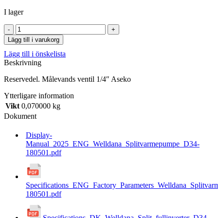
I lager
Målevands
ventil
Lägg till i varukorg
1/4"
Lägg till i önskelista
Aseko
Beskrivning
mängd
Reservedel. Målevands ventil 1/4″ Aseko
Ytterligare information
Vikt
0,070000 kg
Dokument
Display-
Manual_2025_ENG_Welldana_Splitvarmepumpe_D34-
180501.pdf
Specifications_ENG_Factory_Parameters_Welldana_Splitva
180501.pdf
Specifications_DK_Welldana_Split_fullinverter_D34-