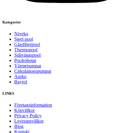
Kategorier
Niveko
Steel pool
Glasfiberpool
Thermopool
Stålväggspool
Poolrobotar
Värmepumpar
Cirkulationspumpar
Aseko
Bayrol
LINKS
Företagsinformation
Köpvillkor
Privacy Policy
Leveransvillkor
Blog
Kontakt