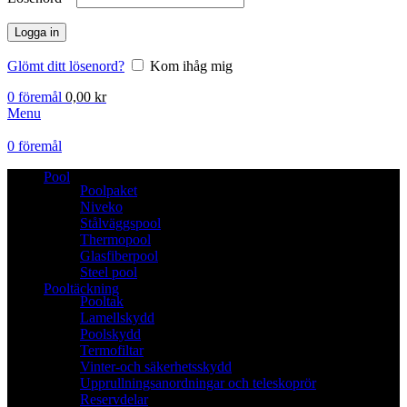
Logga in
Glömt ditt lösenord?
Kom ihåg mig
0
föremål
0,00
kr
Menu
0
föremål
Pool
Poolpaket
Niveko
Stålväggspool
Thermopool
Glasfiberpool
Steel pool
Pooltäckning
Pooltak
Lamellskydd
Poolskydd
Termofiltar
Vinter-och säkerhetsskydd
Upprullningsanordningar och teleskoprör
Reservdelar