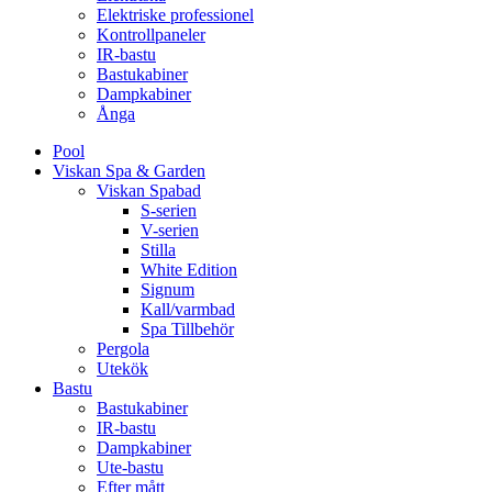
Elektriske professionel
Kontrollpaneler
IR-bastu
Bastukabiner
Dampkabiner
Ånga
Pool
Viskan Spa & Garden
Viskan Spabad
S-serien
V-serien
Stilla
White Edition
Signum
Kall/varmbad
Spa Tillbehör
Pergola
Utekök
Bastu
Bastukabiner
IR-bastu
Dampkabiner
Ute-bastu
Efter mått