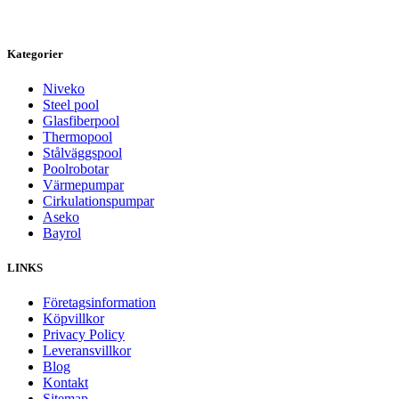
Kategorier
Niveko
Steel pool
Glasfiberpool
Thermopool
Stålväggspool
Poolrobotar
Värmepumpar
Cirkulationspumpar
Aseko
Bayrol
LINKS
Företagsinformation
Köpvillkor
Privacy Policy
Leveransvillkor
Blog
Kontakt
Sitemap