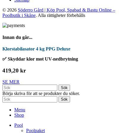
© 2026
Söderro Gård | Köp Pool, Spabad & Bastu Online –
Poolbutik i Skåne
. Alla rättigheter förbehålls
Innan du går...
Klorstabilasator 4 kg PPG Deluxe
✅ Skyddar klor mot UV-nedbrytning
419,20 kr
SE MER
Sök
Börja skriva för att se produkter du söker.
Sök
Menu
Shop
Pool
Poolpaket