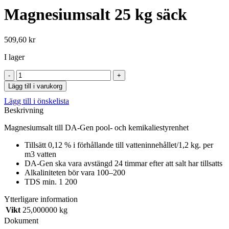
Magnesiumsalt 25 kg säck
509,60
kr
I lager
Magnesiumsalt
25
Lägg till i varukorg
kg
Lägg till i önskelista
säck
Beskrivning
mängd
Magnesiumsalt till DA-Gen pool- och kemikaliestyrenhet
Tillsätt 0,12 % i förhållande till vatteninnehållet/1,2 kg. per
m3 vatten
DA-Gen ska vara avstängd 24 timmar efter att salt har tillsatts
Alkaliniteten bör vara 100–200
TDS min. 1 200
Ytterligare information
Vikt
25,000000 kg
Dokument