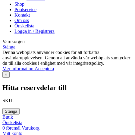
Shop
Poolservice
Kontakt
Om oss
Önskelista
Logga in / Registrera
Varukorgen
Stänga
Denna webbplats använder cookies för att förbättra
användarupplevelsen. Genom att använda vår webbplats samtycker
du till alla cookies i enlighet med vår integritetspolicy.
Mer
Mer information
Acceptera
information
×
Hitta reservdelar till
SKU:
Stänga
Butik
Önskelista
0
föremål
Varukorg
Mitt konto