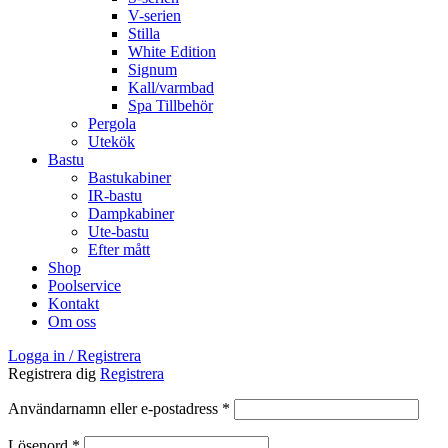
V-serien
Stilla
White Edition
Signum
Kall/varmbad
Spa Tillbehör
Pergola
Utekök
Bastu
Bastukabiner
IR-bastu
Dampkabiner
Ute-bastu
Efter mått
Shop
Poolservice
Kontakt
Om oss
Logga in / Registrera
Registrera dig
Registrera
Obligatoriskt
Användarnamn eller e-postadress
*
Obligatoriskt
Lösenord
*