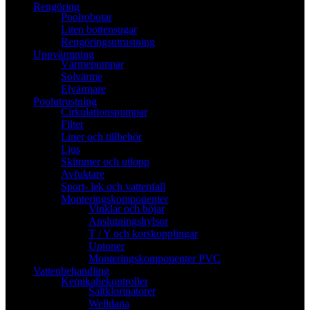
Rengöring
Poolrobotar
Liten bottensugar
Rengöringsutrustning
Uppvärmning
Värmepumpar
Solvärme
Elvärmare
Poolutrustning
Cirkulationspumpar
Filter
Liner och tillbehör
Ljus
Skimmer och utlopp
Avfuktare
Sport- lek och vattenfall
Monteringskomponenter
Vinklar och böjar
Anslutningshylsor
T / Y och korskopplingar
Unioner
Monteringskomponenter PVC
Vattenbehandling
Kemikaliekontroller
Saltklorinatorer
Welldana