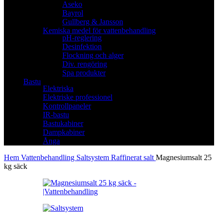
Aseko
Bayrol
Gullberg & Jansson
Kemiska medel för vattenbehandling
pH-reglering
Desinfektion
Flockning och alger
Div. rengöring
Spa produkter
Bastu
Elektriska
Elektriske professionel
Kontrollpaneler
IR-bastu
Bastukabiner
Dampkabiner
Ånga
Hem
Vattenbehandling
Saltsystem
Raffinerat salt
Magnesiumsalt 25
kg säck