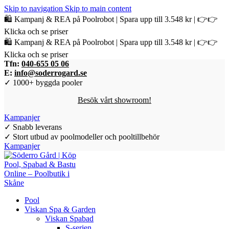
Skip to navigation
Skip to main content
🛍️ Kampanj & REA på Poolrobot | Spara upp till 3.548 kr | 👉👉
Klicka och se priser
🛍️ Kampanj & REA på Poolrobot | Spara upp till 3.548 kr | 👉👉
Klicka och se priser
Tfn:
040-655 05 06
E:
info@soderrogard.se
✓ 1000+ byggda pooler
Besök vårt showroom!
Kampanjer
✓ Snabb leverans
✓ Stort utbud av poolmodeller och pooltillbehör
Kampanjer
Pool
Viskan Spa & Garden
Viskan Spabad
S-serien