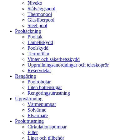
Niveko
Stålväggspool
Thermopool
Glasfiberpool
Steel pool
Pooltäckning
Pooltak
Lamellskydd
Poolskydd
Termofiltar
Vinter-och säkerhetsskydd
Upprullningsanordningar och teleskoprör
Reservdelar
Rengöring
Poolrobotar
Liten bottensugar
Rengöringsutrustning
Uppvärmning
Värmepumpar
Solvärme
Elvärmare
Poolutrustning
Cirkulationspumpar
Filter
Liner och tillbehör