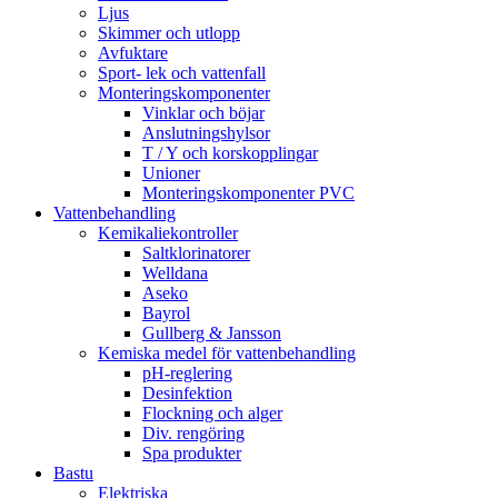
Ljus
Skimmer och utlopp
Avfuktare
Sport- lek och vattenfall
Monteringskomponenter
Vinklar och böjar
Anslutningshylsor
T / Y och korskopplingar
Unioner
Monteringskomponenter PVC
Vattenbehandling
Kemikaliekontroller
Saltklorinatorer
Welldana
Aseko
Bayrol
Gullberg & Jansson
Kemiska medel för vattenbehandling
pH-reglering
Desinfektion
Flockning och alger
Div. rengöring
Spa produkter
Bastu
Elektriska