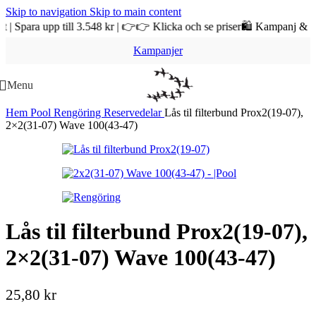
Skip to navigation
Skip to main content
ra upp till 3.548 kr | 👉👉 Klicka och se priser
🛍️ Kampanj & REA på 
Kampanjer
Menu
Hem
Pool
Rengöring
Reservedelar
Lås til filterbund Prox2(19-07),
2×2(31-07) Wave 100(43-47)
Lås til filterbund Prox2(19-07),
2×2(31-07) Wave 100(43-47)
25,80
kr