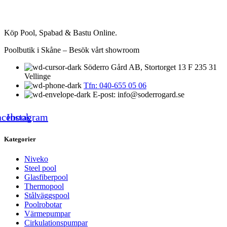
Köp Pool, Spabad & Bastu Online.
Poolbutik i Skåne – Besök vårt showroom
Söderro Gård AB, Stortorget 13 F 235 31
Vellinge
Tfn: 040-655 05 06
E-post: info@soderrogard.se
acebook
Instagram
Kategorier
Niveko
Steel pool
Glasfiberpool
Thermopool
Stålväggspool
Poolrobotar
Värmepumpar
Cirkulationspumpar