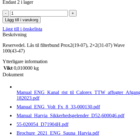
Endast 2 i lager
Lås
til
Lägg till i varukorg
filterbund
Lägg till i önskelista
Prox2(19-
Beskrivning
07),
2x2(31-
Reservedel. Lås til filterbund Prox2(19-07), 2×2(31-07) Wave
07)
100(43-47)
Wave
100(43-
Ytterligare information
47)
Vikt
0,010000 kg
mängd
Dokument
Manual_ENG_Kanal_rist_til_Calorex_TTW_affugter_Afgang
182023.pdf
Manual_ENG_Volt_Fx_8_33-000130.pdf
Manual_Harvia_Sikkerhedsgelender_D52-600046.pdf
55-020054_D71904H.pdf
Brochure_2021_ENG_Sauna_Harvia.pdf