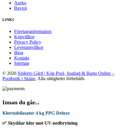
Aseko
Bayrol
LINKS
Företagsinformation
Köpvillkor
Privacy Policy
Leveransvillkor
Blog
Kontakt
Sitemap
© 2026
Söderro Gård | Köp Pool, Spabad & Bastu Online –
Poolbutik i Skåne
. Alla rättigheter förbehålls
Innan du går...
Klorstabilasator 4 kg PPG Deluxe
✅ Skyddar klor mot UV-nedbrytning