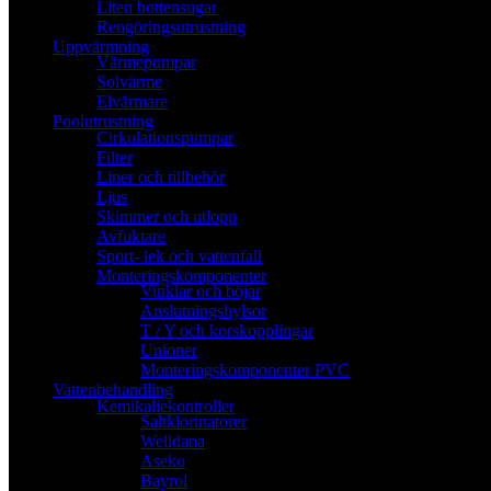
Liten bottensugar
Rengöringsutrustning
Uppvärmning
Värmepumpar
Solvärme
Elvärmare
Poolutrustning
Cirkulationspumpar
Filter
Liner och tillbehör
Ljus
Skimmer och utlopp
Avfuktare
Sport- lek och vattenfall
Monteringskomponenter
Vinklar och böjar
Anslutningshylsor
T / Y och korskopplingar
Unioner
Monteringskomponenter PVC
Vattenbehandling
Kemikaliekontroller
Saltklorinatorer
Welldana
Aseko
Bayrol