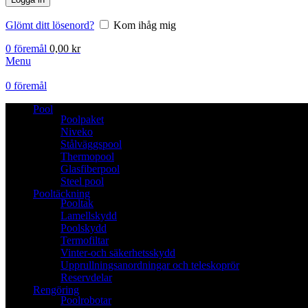
Glömt ditt lösenord?
Kom ihåg mig
0
föremål
0,00
kr
Menu
0
föremål
Pool
Poolpaket
Niveko
Stålväggspool
Thermopool
Glasfiberpool
Steel pool
Pooltäckning
Pooltak
Lamellskydd
Poolskydd
Termofiltar
Vinter-och säkerhetsskydd
Upprullningsanordningar och teleskoprör
Reservdelar
Rengöring
Poolrobotar