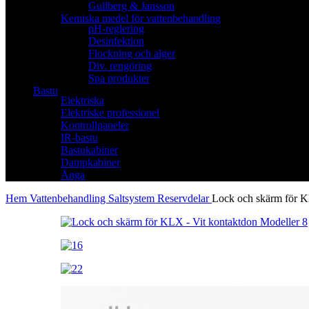
Gullberg & Jansson
Kemiska medel för vattenbehandling
pH-reglering
Desinfektion
Flockning och alger
Div. rengöring
Spa produkter
Bastu
Elektriska
Elektriske professionel
Kontrollpaneler
IR-bastu
Bastukabiner
Dampkabiner
Ånga
Hem
Vattenbehandling
Saltsystem
Reservdelar
Lock och skärm för KL