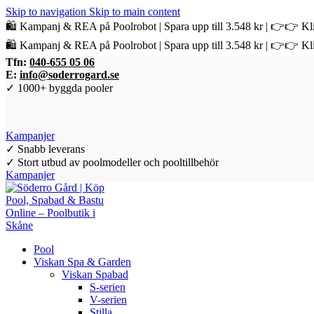
Skip to navigation
Skip to main content
🛍️ Kampanj & REA på Poolrobot | Spara upp till 3.548 kr | 👉👉 Kli
🛍️ Kampanj & REA på Poolrobot | Spara upp till 3.548 kr | 👉👉 Kli
Tfn:
040-655 05 06
E:
info@soderrogard.se
✓ 1000+ byggda pooler
Kampanjer
✓ Snabb leverans
✓ Stort utbud av poolmodeller och pooltillbehör
Kampanjer
Pool
Viskan Spa & Garden
Viskan Spabad
S-serien
V-serien
Stilla