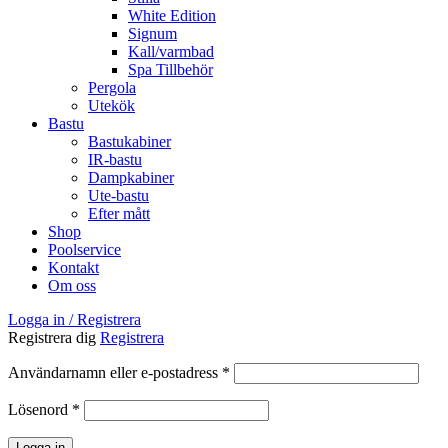
White Edition
Signum
Kall/varmbad
Spa Tillbehör
Pergola
Utekök
Bastu
Bastukabiner
IR-bastu
Dampkabiner
Ute-bastu
Efter mått
Shop
Poolservice
Kontakt
Om oss
Logga in / Registrera
Registrera dig
Registrera
Obligatoriskt
Användarnamn eller e-postadress
*
Obligatoriskt
Lösenord
*
Logga in