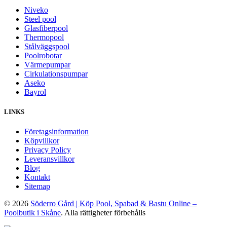
Niveko
Steel pool
Glasfiberpool
Thermopool
Stålväggspool
Poolrobotar
Värmepumpar
Cirkulationspumpar
Aseko
Bayrol
LINKS
Företagsinformation
Köpvillkor
Privacy Policy
Leveransvillkor
Blog
Kontakt
Sitemap
© 2026
Söderro Gård | Köp Pool, Spabad & Bastu Online –
Poolbutik i Skåne
. Alla rättigheter förbehålls