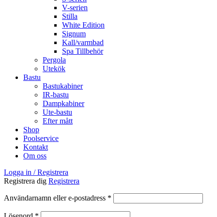
V-serien
Stilla
White Edition
Signum
Kall/varmbad
Spa Tillbehör
Pergola
Utekök
Bastu
Bastukabiner
IR-bastu
Dampkabiner
Ute-bastu
Efter mått
Shop
Poolservice
Kontakt
Om oss
Logga in / Registrera
Registrera dig
Registrera
Obligatoriskt
Användarnamn eller e-postadress
*
Obligatoriskt
Lösenord
*