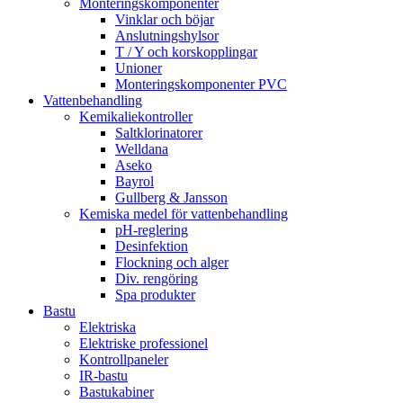
Monteringskomponenter
Vinklar och böjar
Anslutningshylsor
T / Y och korskopplingar
Unioner
Monteringskomponenter PVC
Vattenbehandling
Kemikaliekontroller
Saltklorinatorer
Welldana
Aseko
Bayrol
Gullberg & Jansson
Kemiska medel för vattenbehandling
pH-reglering
Desinfektion
Flockning och alger
Div. rengöring
Spa produkter
Bastu
Elektriska
Elektriske professionel
Kontrollpaneler
IR-bastu
Bastukabiner