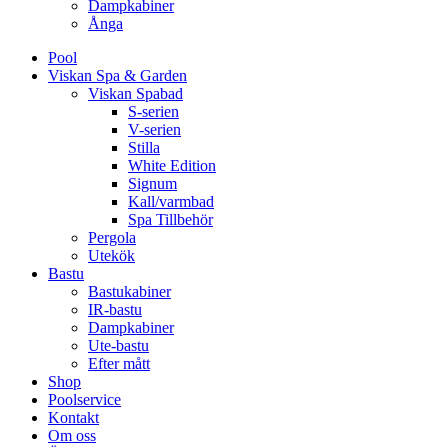
Dampkabiner
Ånga
Pool
Viskan Spa & Garden
Viskan Spabad
S-serien
V-serien
Stilla
White Edition
Signum
Kall/varmbad
Spa Tillbehör
Pergola
Utekök
Bastu
Bastukabiner
IR-bastu
Dampkabiner
Ute-bastu
Efter mått
Shop
Poolservice
Kontakt
Om oss