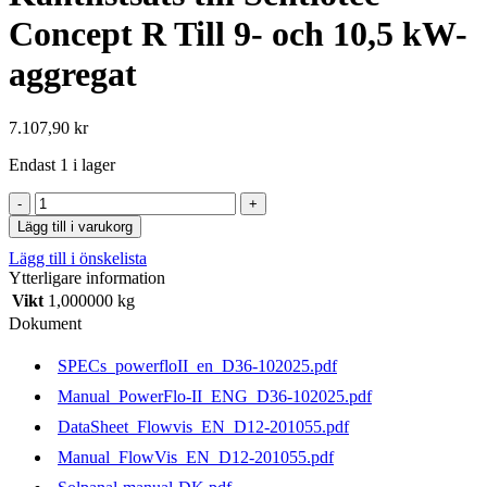
Concept R Till 9- och 10,5 kW-
aggregat
7.107,90
kr
Endast 1 i lager
Kantlistsats
till
Lägg till i varukorg
Sentiotec
Lägg till i önskelista
Concept
Ytterligare information
R
Till
Vikt
1,000000 kg
9-
Dokument
och
10,5
SPECs_powerfloII_en_D36-102025.pdf
kW-
aggregat
Manual_PowerFlo-II_ENG_D36-102025.pdf
mängd
DataSheet_Flowvis_EN_D12-201055.pdf
Manual_FlowVis_EN_D12-201055.pdf