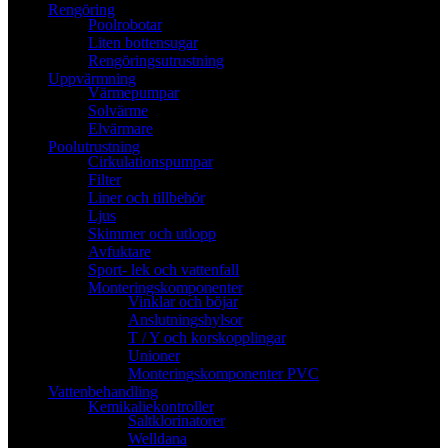
Rengöring
Poolrobotar
Liten bottensugar
Rengöringsutrustning
Uppvärmning
Värmepumpar
Solvärme
Elvärmare
Poolutrustning
Cirkulationspumpar
Filter
Liner och tillbehör
Ljus
Skimmer och utlopp
Avfuktare
Sport- lek och vattenfall
Monteringskomponenter
Vinklar och böjar
Anslutningshylsor
T / Y och korskopplingar
Unioner
Monteringskomponenter PVC
Vattenbehandling
Kemikaliekontroller
Saltklorinatorer
Welldana