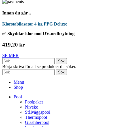
Innan du går...
Klorstabilasator 4 kg PPG Deluxe
✅ Skyddar klor mot UV-nedbrytning
419,20 kr
SE MER
Sök
Börja skriva för att se produkter du söker.
Sök
Menu
Shop
Pool
Poolpaket
Niveko
Stålväggspool
Thermopool
Glasfiberpool