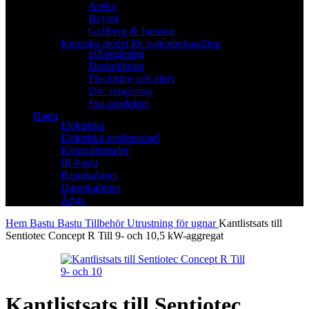
Aseko
Bayrol
Gullberg & Jansson
Kemiska medel för vattenbehandling
pH-reglering
Desinfektion
Flockning och alger
Div. rengöring
Spa produkter
Bastu
Elektriska
Elektriske professionel
Kontrollpaneler
IR-bastu
Bastukabiner
Dampkabiner
Ånga
Hem
Bastu
Bastu Tillbehör
Utrustning för ugnar
Kantlistsats till
Sentiotec Concept R Till 9- och 10,5 kW-aggregat
Kantlistsats till Sentiotec