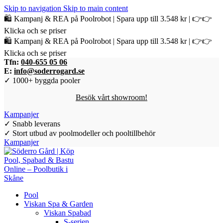
Skip to navigation
Skip to main content
🛍️ Kampanj & REA på Poolrobot | Spara upp till 3.548 kr | 👉👉
Klicka och se priser
🛍️ Kampanj & REA på Poolrobot | Spara upp till 3.548 kr | 👉👉
Klicka och se priser
Tfn:
040-655 05 06
E:
info@soderrogard.se
✓ 1000+ byggda pooler
Besök vårt showroom!
Kampanjer
✓ Snabb leverans
✓ Stort utbud av poolmodeller och pooltillbehör
Kampanjer
Pool
Viskan Spa & Garden
Viskan Spabad
S-serien