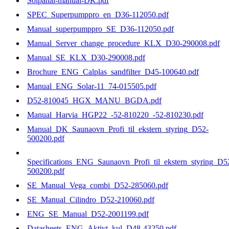
Solpanal-manual-DK.pdf
SPEC_Superpumppro_en_D36-112050.pdf
Manual_superpumppro_SE_D36-112050.pdf
Manual_Server_change_procedure_KLX_D30-290008.pdf
Manual_SE_KLX_D30-290008.pdf
Brochure_ENG_Calplas_sandfilter_D45-100640.pdf
Manual_ENG_Solar-11_74-015505.pdf
D52-810045_HGX_MANU_BGDA.pdf
Manual_Harvia_HGP22_-52-810220_-52-810230.pdf
Manual_DK_Saunaovn_Profi_til_ekstern_styring_D52-
500200.pdf
Specifications_ENG_Saunaovn_Profi_til_ekstern_styring_D5
500200.pdf
SE_Manual_Vega_combi_D52-285060.pdf
SE_Manual_Cilindro_D52-210060.pdf
ENG_SE_Manual_D52-2001199.pdf
Datasheets_ENG_Aktivt_kul_D48-43250.pdf