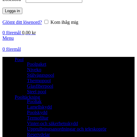
Logga in
Glömt ditt lösenord?
Kom ihåg mig
0
föremål
0,00
kr
Menu
0
föremål
Pool
Poolpaket
Niveko
Stålväggspool
Thermopool
Glasfiberpool
Steel pool
Pooltäckning
Pooltak
Lamellskydd
Poolskydd
Termofiltar
Vinter-och säkerhetsskydd
Upprullningsanordningar och teleskoprör
Reservdelar