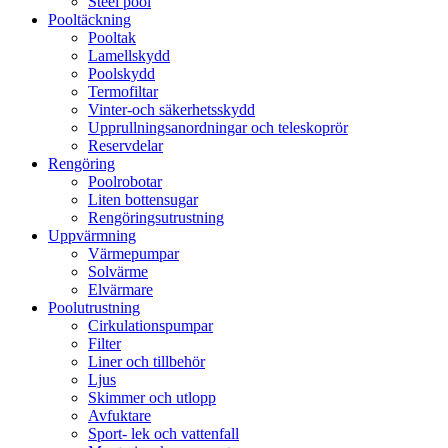
Steel pool
Pooltäckning
Pooltak
Lamellskydd
Poolskydd
Termofiltar
Vinter-och säkerhetsskydd
Upprullningsanordningar och teleskoprör
Reservdelar
Rengöring
Poolrobotar
Liten bottensugar
Rengöringsutrustning
Uppvärmning
Värmepumpar
Solvärme
Elvärmare
Poolutrustning
Cirkulationspumpar
Filter
Liner och tillbehör
Ljus
Skimmer och utlopp
Avfuktare
Sport- lek och vattenfall